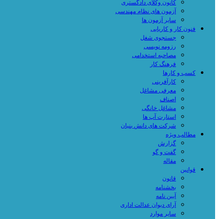
کانون وکلای دادگستری
آزمون های نظام مهندسی
سایر آزمون ها
فنون کار و کاریابی
جستجوی شغل
رزومه نویسی
مصاحبه استخدامی
فرهنگ کار
کسب و کارها
کارآفرینی
معرفی مشاغل
اصناف
مشاغل خانگی
استارت آپ ها
شرکت های دانش بنیان
مطالب ویژه
گزارش
گفت و گو
مقاله
قوانین
قانون
بخشنامه
آیین نامه
آرای دیوان عدالت اداری
سایر موارد