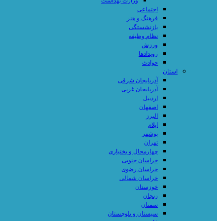
وزارت بهداشت
اجتماعی
فرهنگ و هنر
بازنشستگی
نظام وظیفه
ورزش
رویدادها
حوادث
استان
آذربایجان شرقی
آذربایجان غربی
اردبیل
اصفهان
البرز
ایلام
بوشهر
تهران
چهارمحال و بختیاری
خراسان جنوبی
خراسان رضوی
خراسان شمالی
خوزستان
زنجان
سمنان
سیستان و بلوچستان