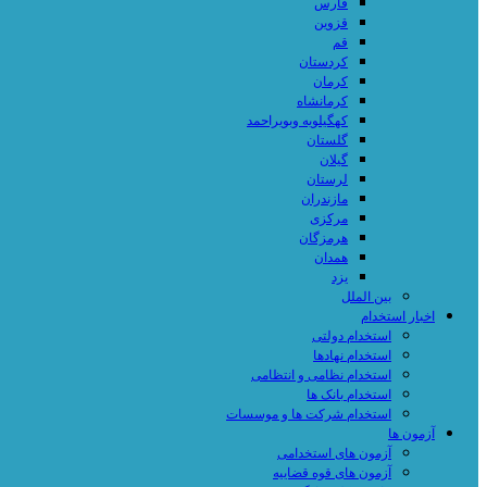
فارس
قزوین
قم
کردستان
کرمان
کرمانشاه
کهگیلویه وبویراحمد
گلستان
گیلان
لرستان
مازندران
مرکزی
هرمزگان
همدان
یزد
بین الملل
اخبار استخدام
استخدام دولتی
استخدام نهادها
استخدام نظامی و انتظامی
استخدام بانک ها
استخدام شرکت ها و موسسات
آزمون ها
آزمون های استخدامی
آزمون های قوه قضاییه