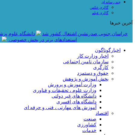
چند رسانه ای
گالری عکس
گالری فیلم
آخرین خبرها
خراسان جنوبی صدرنشین اشتغال کشور شد
دانشگاه علوم پزش
استعدادهای برتر در بخش خصوصی
و
اخبارگوناگون
اخبار وزارت کار
سازمان تامین اجتماعی
کارگری
حقوق و دستمزد
بخش آموزش و پژوهش
وزارت آموزش و پرورش
وزارت علوم ، تحقیقات و فناوری
دانشگاه های غیر دولتی
دانشگاه های افسری
آموزش های مهارتی ، فنی و حرفه ای
اقتصاد
صنعت
کشاورزی
خدمات