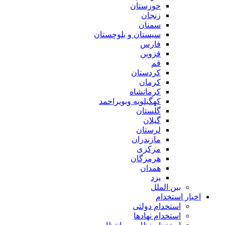
خوزستان
زنجان
سمنان
سیستان و بلوچستان
فارس
قزوین
قم
کردستان
کرمان
کرمانشاه
کهگیلویه وبویراحمد
گلستان
گیلان
لرستان
مازندران
مرکزی
هرمزگان
همدان
یزد
بین الملل
اخبار استخدام
استخدام دولتی
استخدام نهادها