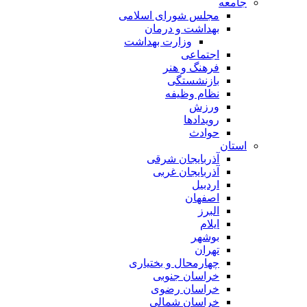
جامعه
مجلس شورای اسلامی
بهداشت و درمان
وزارت بهداشت
اجتماعی
فرهنگ و هنر
بازنشستگی
نظام وظیفه
ورزش
رویدادها
حوادث
استان
آذربایجان شرقی
آذربایجان غربی
اردبیل
اصفهان
البرز
ایلام
بوشهر
تهران
چهارمحال و بختیاری
خراسان جنوبی
خراسان رضوی
خراسان شمالی