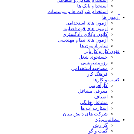
استخدام نظامی و انتظامی
استخدام بانک ها
استخدام شرکت ها و موسسات
آزمون ها
آزمون های استخدامی
آزمون های قوه قضاییه
کانون وکلای دادگستری
آزمون های نظام مهندسی
سایر آزمون ها
فنون کار و کاریابی
جستجوی شغل
رزومه نویسی
مصاحبه استخدامی
فرهنگ کار
کسب و کارها
کارآفرینی
معرفی مشاغل
اصناف
مشاغل خانگی
استارت آپ ها
شرکت های دانش بنیان
مطالب ویژه
گزارش
گفت و گو