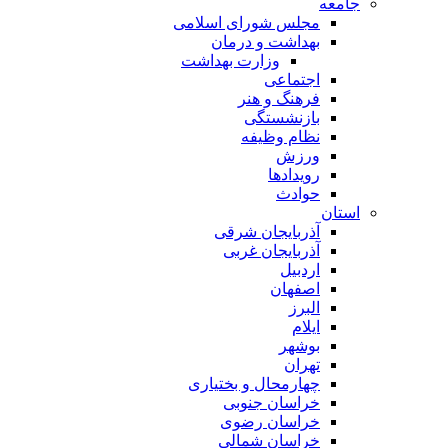
جامعه
مجلس شورای اسلامی
بهداشت و درمان
وزارت بهداشت
اجتماعی
فرهنگ و هنر
بازنشستگی
نظام وظیفه
ورزش
رویدادها
حوادث
استان
آذربایجان شرقی
آذربایجان غربی
اردبیل
اصفهان
البرز
ایلام
بوشهر
تهران
چهارمحال و بختیاری
خراسان جنوبی
خراسان رضوی
خراسان شمالی