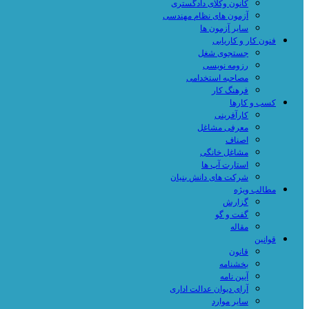
کانون وکلای دادگستری
آزمون های نظام مهندسی
سایر آزمون ها
فنون کار و کاریابی
جستجوی شغل
رزومه نویسی
مصاحبه استخدامی
فرهنگ کار
کسب و کارها
کارآفرینی
معرفی مشاغل
اصناف
مشاغل خانگی
استارت آپ ها
شرکت های دانش بنیان
مطالب ویژه
گزارش
گفت و گو
مقاله
قوانین
قانون
بخشنامه
آیین نامه
آرای دیوان عدالت اداری
سایر موارد