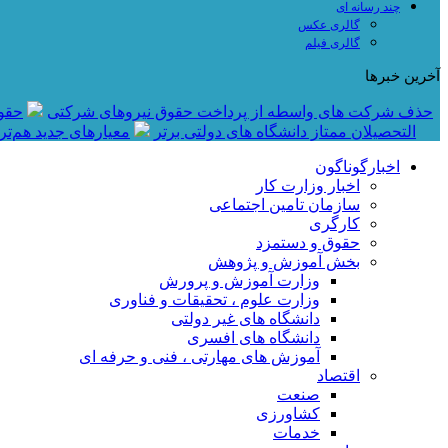
چند رسانه ای
گالری عکس
گالری فیلم
آخرین خبرها
حذف شرکت های واسطه از پرداخت حقوق نیروهای شرکتی
حقوق نومعلمان 
التحصیلان ممتاز دانشگاه های دولتی برتر
معیار‌های جدید هم‌ت
اخبارگوناگون
اخبار وزارت کار
سازمان تامین اجتماعی
کارگری
حقوق و دستمزد
بخش آموزش و پژوهش
وزارت آموزش و پرورش
وزارت علوم ، تحقیقات و فناوری
دانشگاه های غیر دولتی
دانشگاه های افسری
آموزش های مهارتی ، فنی و حرفه ای
اقتصاد
صنعت
کشاورزی
خدمات