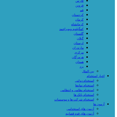
فارس
قزوین
قم
کردستان
کرمان
کرمانشاه
کهگیلویه وبویراحمد
گلستان
گیلان
لرستان
مازندران
مرکزی
هرمزگان
همدان
یزد
بین الملل
اخبار استخدام
استخدام دولتی
استخدام نهادها
استخدام نظامی و انتظامی
استخدام بانک ها
استخدام شرکت ها و موسسات
آزمون ها
آزمون های استخدامی
آزمون های قوه قضاییه