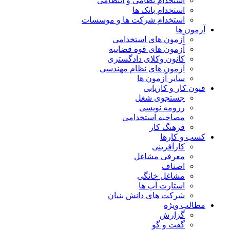
استخدام نظامی و انتظامی
استخدام بانک ها
استخدام شرکت ها و موسسات
آزمون ها
آزمون های استخدامی
آزمون های قوه قضاییه
کانون وکلای دادگستری
آزمون های نظام مهندسی
سایر آزمون ها
فنون کار و کاریابی
جستجوی شغل
رزومه نویسی
مصاحبه استخدامی
فرهنگ کار
کسب و کارها
کارآفرینی
معرفی مشاغل
اصناف
مشاغل خانگی
استارت آپ ها
شرکت های دانش بنیان
مطالب ویژه
گزارش
گفت و گو