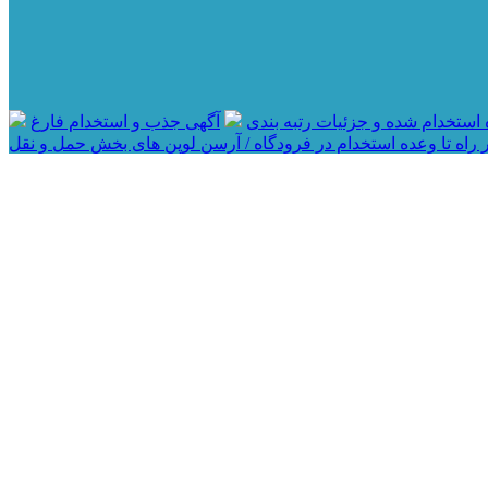
آگهی جذب و استخدام فارغ
 راه تا وعده استخدام در فرودگاه / آرسن لوپن های بخش حمل و نقل