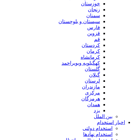
خوزستان
زنجان
سمنان
سیستان و بلوچستان
فارس
قزوین
قم
کردستان
کرمان
کرمانشاه
کهگیلویه وبویراحمد
گلستان
گیلان
لرستان
مازندران
مرکزی
هرمزگان
همدان
یزد
بین الملل
اخبار استخدام
استخدام دولتی
استخدام نهادها