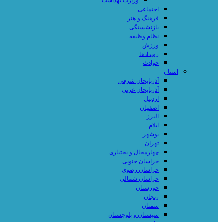
وزارت بهداشت
اجتماعی
فرهنگ و هنر
بازنشستگی
نظام وظیفه
ورزش
رویدادها
حوادث
استان
آذربایجان شرقی
آذربایجان غربی
اردبیل
اصفهان
البرز
ایلام
بوشهر
تهران
چهارمحال و بختیاری
خراسان جنوبی
خراسان رضوی
خراسان شمالی
خوزستان
زنجان
سمنان
سیستان و بلوچستان