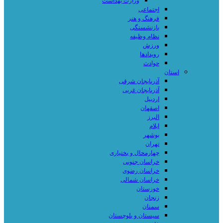
وزارت بهداشت
اجتماعی
فرهنگ و هنر
بازنشستگی
نظام وظیفه
ورزش
رویدادها
حوادث
استان
آذربایجان شرقی
آذربایجان غربی
اردبیل
اصفهان
البرز
ایلام
بوشهر
تهران
چهارمحال و بختیاری
خراسان جنوبی
خراسان رضوی
خراسان شمالی
خوزستان
زنجان
سمنان
سیستان و بلوچستان