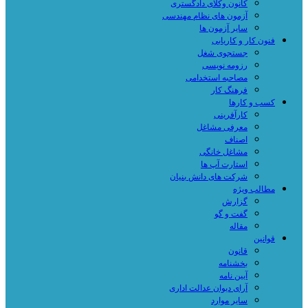
کانون وکلای دادگستری
آزمون های نظام مهندسی
سایر آزمون ها
فنون کار و کاریابی
جستجوی شغل
رزومه نویسی
مصاحبه استخدامی
فرهنگ کار
کسب و کارها
کارآفرینی
معرفی مشاغل
اصناف
مشاغل خانگی
استارت آپ ها
شرکت های دانش بنیان
مطالب ویژه
گزارش
گفت و گو
مقاله
قوانین
قانون
بخشنامه
آیین نامه
آرای دیوان عدالت اداری
سایر موارد