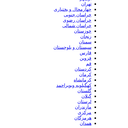
تهران
چهارمحال و بختیاری
خراسان جنوبی
خراسان رضوی
خراسان شمالی
خوزستان
زنجان
سمنان
سیستان و بلوچستان
فارس
قزوین
قم
کردستان
کرمان
کرمانشاه
کهگیلویه وبویراحمد
گلستان
گیلان
لرستان
مازندران
مرکزی
هرمزگان
همدان