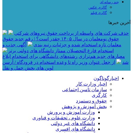
چند رسانه ای
گالری عکس
گالری فیلم
آخرین خبرها
حذف شرکت های واسطه از پرداخت حقوق نیروهای شرکتی
حقوق نومعلمان در سال ۱۴۰۵ چقدر است؟ | رقم جدید حقوق
معلمان تازه استخدام شده و جزئیات رتبه بندی
آگهی جذب و
استخدام فارغ التحصیلان ممتاز دانشگاه های دولتی برتر
معیار‌های جدید هم‌ترازی رشته‌های دانشگاهی برای استخدام ابلاغ
شد
از جعل عنوان وزیر راه تا وعده استخدام در فرودگاه / آرسن
لوپن های بخش حمل و نقل
اخبارگوناگون
اخبار وزارت کار
سازمان تامین اجتماعی
کارگری
حقوق و دستمزد
بخش آموزش و پژوهش
وزارت آموزش و پرورش
وزارت علوم ، تحقیقات و فناوری
دانشگاه های غیر دولتی
دانشگاه های افسری