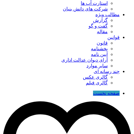
استارت آپ ها
شرکت های دانش بنیان
مطالب ویژه
گزارش
گفت و گو
مقاله
قوانین
قانون
بخشنامه
آیین نامه
آرای دیوان عدالت اداری
سایر موارد
چند رسانه ای
گالری عکس
گالری فیلم
صفحه نخست