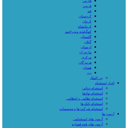
فارس
قزوین
قم
کردستان
کرمان
کرمانشاه
کهگیلویه وبویراحمد
گلستان
گیلان
لرستان
مازندران
مرکزی
هرمزگان
همدان
یزد
بین الملل
اخبار استخدام
استخدام دولتی
استخدام نهادها
استخدام نظامی و انتظامی
استخدام بانک ها
استخدام شرکت ها و موسسات
آزمون ها
آزمون های استخدامی
آزمون های قوه قضاییه