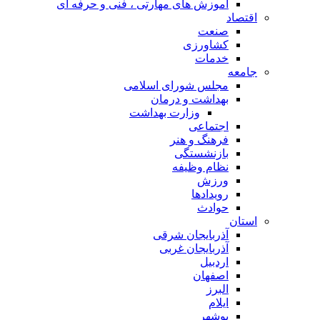
آموزش های مهارتی ، فنی و حرفه ای
اقتصاد
صنعت
کشاورزی
خدمات
جامعه
مجلس شورای اسلامی
بهداشت و درمان
وزارت بهداشت
اجتماعی
فرهنگ و هنر
بازنشستگی
نظام وظیفه
ورزش
رویدادها
حوادث
استان
آذربایجان شرقی
آذربایجان غربی
اردبیل
اصفهان
البرز
ایلام
بوشهر