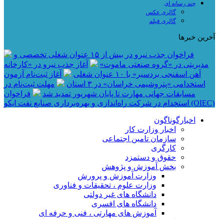
چند رسانه ای
گالری عکس
گالری فیلم
آخرین خبرها
فراخوان جذب نیرو در بیش از ۱۵ عنوان شغلی تخصصی و
مدیریتی در «گروه صنعتی ماموت»
آغاز جذب نیرو در «کارخانه
آهن اسفنجی بردسیر» با ۱۰ عنوان شغلی
آغاز ثبت‌نام آزمون
استخدامی «پتروشیمی خراسان» در ۳ استان
مهلت ثبت‌نام در
مسابقات جهانی مهارت تا پایان شهریور تمدید شد
فراخوان
استخدام در شرکت راه‌اندازی و بهره‌برداری صنایع نفت ایکو (OIEC)
اخبارگوناگون
اخبار وزارت کار
سازمان تامین اجتماعی
کارگری
حقوق و دستمزد
بخش آموزش و پژوهش
وزارت آموزش و پرورش
وزارت علوم ، تحقیقات و فناوری
دانشگاه های غیر دولتی
دانشگاه های افسری
آموزش های مهارتی ، فنی و حرفه ای