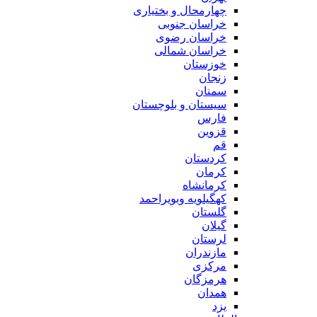
چهارمحال و بختیاری
خراسان جنوبی
خراسان رضوی
خراسان شمالی
خوزستان
زنجان
سمنان
سیستان و بلوچستان
فارس
قزوین
قم
کردستان
کرمان
کرمانشاه
کهگیلویه وبویراحمد
گلستان
گیلان
لرستان
مازندران
مرکزی
هرمزگان
همدان
یزد