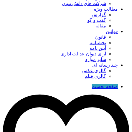
شرکت های دانش بنیان
مطالب ویژه
گزارش
گفت و گو
مقاله
قوانین
قانون
بخشنامه
آیین نامه
آرای دیوان عدالت اداری
سایر موارد
چند رسانه ای
گالری عکس
گالری فیلم
صفحه نخست