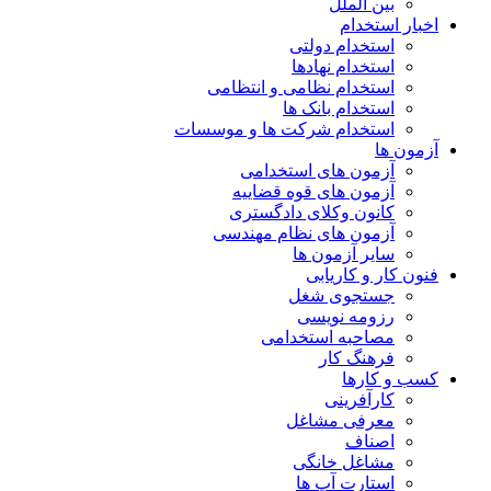
بین الملل
اخبار استخدام
استخدام دولتی
استخدام نهادها
استخدام نظامی و انتظامی
استخدام بانک ها
استخدام شرکت ها و موسسات
آزمون ها
آزمون های استخدامی
آزمون های قوه قضاییه
کانون وکلای دادگستری
آزمون های نظام مهندسی
سایر آزمون ها
فنون کار و کاریابی
جستجوی شغل
رزومه نویسی
مصاحبه استخدامی
فرهنگ کار
کسب و کارها
کارآفرینی
معرفی مشاغل
اصناف
مشاغل خانگی
استارت آپ ها