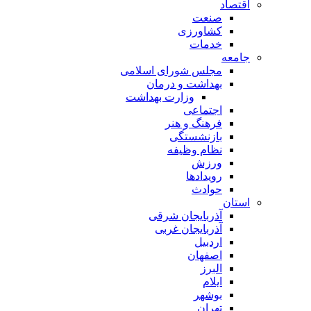
اقتصاد
صنعت
کشاورزی
خدمات
جامعه
مجلس شورای اسلامی
بهداشت و درمان
وزارت بهداشت
اجتماعی
فرهنگ و هنر
بازنشستگی
نظام وظیفه
ورزش
رویدادها
حوادث
استان
آذربایجان شرقی
آذربایجان غربی
اردبیل
اصفهان
البرز
ایلام
بوشهر
تهران