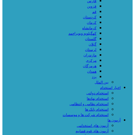
فارس
قزوین
قم
کردستان
کرمان
کرمانشاه
کهگیلویه وبویراحمد
گلستان
گیلان
لرستان
مازندران
مرکزی
هرمزگان
همدان
یزد
بین الملل
اخبار استخدام
استخدام دولتی
استخدام نهادها
استخدام نظامی و انتظامی
استخدام بانک ها
استخدام شرکت ها و موسسات
آزمون ها
آزمون های استخدامی
آزمون های قوه قضاییه