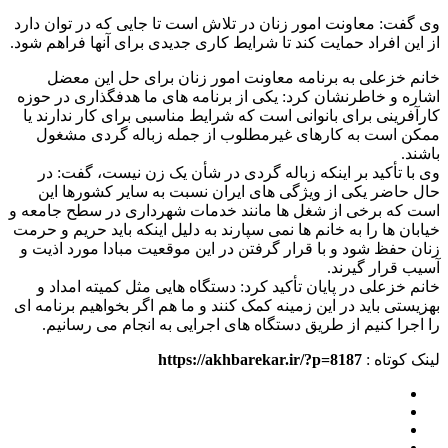
وی گفت: معاونت امور زنان در تلاش است تا جایی که در توان دارد
از این افراد حمایت کند تا شرایط کاری جدیدی برای آنها فراهم شود.
خانم خزعلی به برنامه معاونت امور زنان برای حل این معضل
اشاره و خاطرنشان کرد: یکی از برنامه های ما هدفگذاری در حوزه
کارآفرینی برای بانوانی است که شرایط مناسبی برای کار ندارند یا
ممکن است به کارهای غیرمطلوب از جمله زباله گردی مشغول
باشند.
وی با تأکید بر اینکه زباله گردی در شأن یک زن نیست، گفت: در
حال حاضر یکی از ویژگی های ایران نسبت به سایر کشورها این
است که برخی از شغل ها مانند خدمات شهرداری در سطح جامعه و
خیابان ها را به خانم ها نمی سپارند به دلیل اینکه باید حریم و حرمت
زنان حفظ شود و با قرار گرفتن در این موقعیت مبادا مورد اذیت و
آسیب قرار گیرند.
خانم خزعلی در پایان تأکید کرد: دستگاه هایی مثل کمیته امداد و
بهزیستی باید در این زمینه کمک کنند و ما هم اگر بخواهیم برنامه ای
را اجرا کنیم از طریق دستگاه های اجرایی به انجام می رسانیم.
لینک کوتاه :
https://akhbarekar.ir/?p=8187