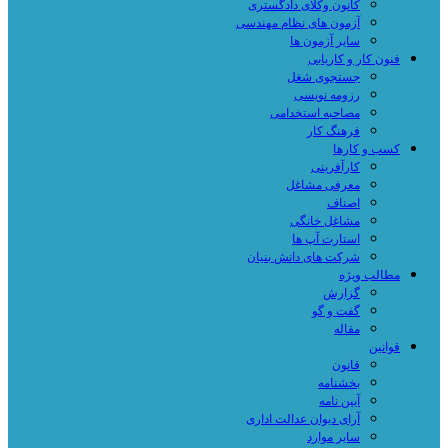
کانون وکلای دادگستری
آزمون های نظام مهندسی
سایر آزمون ها
فنون کار و کاریابی
جستجوی شغل
رزومه نویسی
مصاحبه استخدامی
فرهنگ کار
کسب و کارها
کارآفرینی
معرفی مشاغل
اصناف
مشاغل خانگی
استارت آپ ها
شرکت های دانش بنیان
مطالب ویژه
گزارش
گفت و گو
مقاله
قوانین
قانون
بخشنامه
آیین نامه
آرای دیوان عدالت اداری
سایر موارد