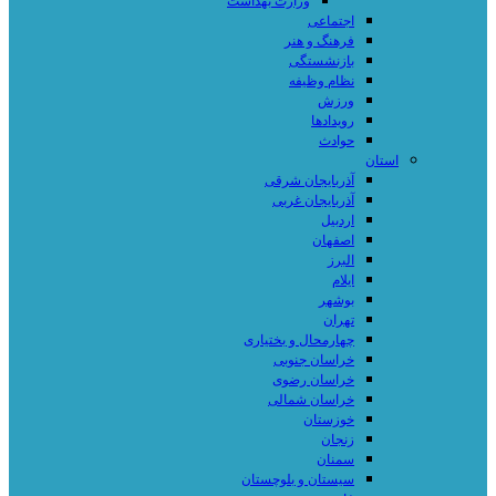
وزارت بهداشت
اجتماعی
فرهنگ و هنر
بازنشستگی
نظام وظیفه
ورزش
رویدادها
حوادث
استان
آذربایجان شرقی
آذربایجان غربی
اردبیل
اصفهان
البرز
ایلام
بوشهر
تهران
چهارمحال و بختیاری
خراسان جنوبی
خراسان رضوی
خراسان شمالی
خوزستان
زنجان
سمنان
سیستان و بلوچستان