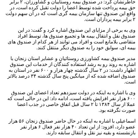
خاطرنشان کرد: در صندوق بیمه روستاییان و کشاورزان، ۲ برابر
حق بیمه پرداخت شده توسط اعضا را دولت تقبل کرده است، در
واقع این صندوق تنها سازمان بیمه گری است که در آن سهم دولت
۲ برابر بیمه پردازان است.
وی به برخی از مزایای این صندوق اشاره کرد و گفت: در این
صندوق نقل و انتقال بیمه ها و تجمیع صندوق ها، توسط افراد
متقاضی بلامانع است و افراد می توانند از هر کدام از صندوق های
بیمه ای، سوابق خود را به صندوق دیگر منتقل کنند.
مدیر صندوق بیمه کشاورزی روستائیان و عشایر استان زنجان با
اشاره به روند رو به رشد استفاده کنندگان از خدمات این صندوق
اظهار داشت: در ۲ سال گذشته چهار هزار و ۶۰۰ نفر در استان به
صندوق اضافه شده که از میانگین پنج سال گذشته ۳۴ درصد بالاتر
است.
وی با اشاره به اینکه در دولت سیزدهم تعداد اعضای این صندوق
۶۰۰ هزار نفر افزایش یافته است، ادامه داد: این در حالی است که
عملا از سال ۱۳۸۴ تا ۲ سال قبل اتفاق خاصی در جذب اعضا
صورت نگرفته بود.
اسماعیلی با اشاره به اینکه در حال حاضر صندوق زنجان ۵۶ هزار
عضو دارد، افزود: از این تعداد ۴۰ هزار نفر فعال ۶ هزار نفر
بازنشسته و بقیه نیز نقل و انتقال سابقه دارند.