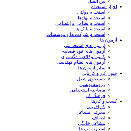
بین الملل
اخبار استخدام
استخدام دولتی
استخدام نهادها
استخدام نظامی و انتظامی
استخدام بانک ها
استخدام شرکت ها و موسسات
آزمون ها
آزمون های استخدامی
آزمون های قوه قضاییه
کانون وکلای دادگستری
آزمون های نظام مهندسی
سایر آزمون ها
فنون کار و کاریابی
جستجوی شغل
رزومه نویسی
مصاحبه استخدامی
فرهنگ کار
کسب و کارها
کارآفرینی
معرفی مشاغل
اصناف
مشاغل خانگی
استارت آپ ها