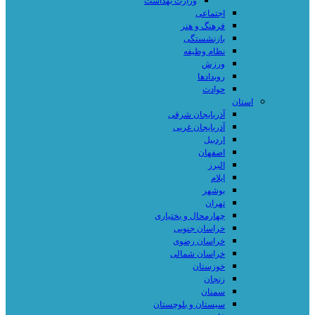
وزارت بهداشت
اجتماعی
فرهنگ و هنر
بازنشستگی
نظام وظیفه
ورزش
رویدادها
حوادث
استان
آذربایجان شرقی
آذربایجان غربی
اردبیل
اصفهان
البرز
ایلام
بوشهر
تهران
چهارمحال و بختیاری
خراسان جنوبی
خراسان رضوی
خراسان شمالی
خوزستان
زنجان
سمنان
سیستان و بلوچستان