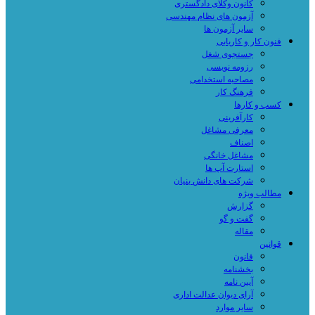
کانون وکلای دادگستری
آزمون های نظام مهندسی
سایر آزمون ها
فنون کار و کاریابی
جستجوی شغل
رزومه نویسی
مصاحبه استخدامی
فرهنگ کار
کسب و کارها
کارآفرینی
معرفی مشاغل
اصناف
مشاغل خانگی
استارت آپ ها
شرکت های دانش بنیان
مطالب ویژه
گزارش
گفت و گو
مقاله
قوانین
قانون
بخشنامه
آیین نامه
آرای دیوان عدالت اداری
سایر موارد