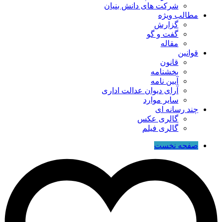
شرکت های دانش بنیان
مطالب ویژه
گزارش
گفت و گو
مقاله
قوانین
قانون
بخشنامه
آیین نامه
آرای دیوان عدالت اداری
سایر موارد
چند رسانه ای
گالری عکس
گالری فیلم
صفحه نخست