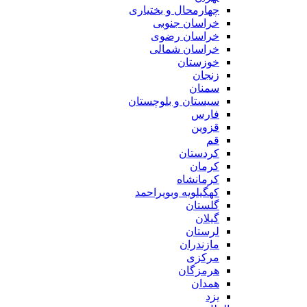
چهارمحال و بختیاری
خراسان جنوبی
خراسان رضوی
خراسان شمالی
خوزستان
زنجان
سمنان
سیستان و بلوچستان
فارس
قزوین
قم
کردستان
کرمان
کرمانشاه
کهگیلویه وبویراحمد
گلستان
گیلان
لرستان
مازندران
مرکزی
هرمزگان
همدان
یزد