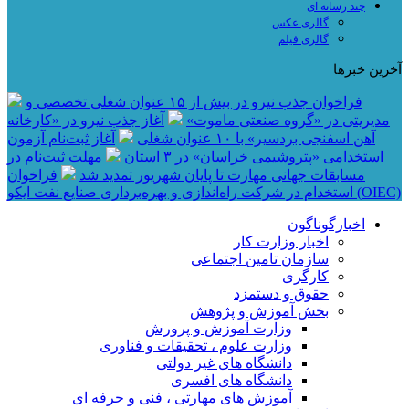
چند رسانه ای
گالری عکس
گالری فیلم
آخرین خبرها
فراخوان جذب نیرو در بیش از ۱۵ عنوان شغلی تخصصی و
مدیریتی در «گروه صنعتی ماموت»
آغاز جذب نیرو در «کارخانه
آهن اسفنجی بردسیر» با ۱۰ عنوان شغلی
آغاز ثبت‌نام آزمون
استخدامی «پتروشیمی خراسان» در ۳ استان
مهلت ثبت‌نام در
مسابقات جهانی مهارت تا پایان شهریور تمدید شد
فراخوان
استخدام در شرکت راه‌اندازی و بهره‌برداری صنایع نفت ایکو (OIEC)
اخبارگوناگون
اخبار وزارت کار
سازمان تامین اجتماعی
کارگری
حقوق و دستمزد
بخش آموزش و پژوهش
وزارت آموزش و پرورش
وزارت علوم ، تحقیقات و فناوری
دانشگاه های غیر دولتی
دانشگاه های افسری
آموزش های مهارتی ، فنی و حرفه ای