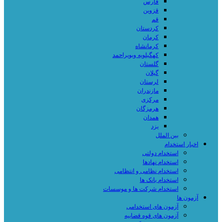
فارس
قزوین
قم
کردستان
کرمان
کرمانشاه
کهگیلویه وبویراحمد
گلستان
گیلان
لرستان
مازندران
مرکزی
هرمزگان
همدان
یزد
بین الملل
اخبار استخدام
استخدام دولتی
استخدام نهادها
استخدام نظامی و انتظامی
استخدام بانک ها
استخدام شرکت ها و موسسات
آزمون ها
آزمون های استخدامی
آزمون های قوه قضاییه