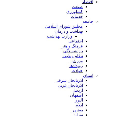
اقتصاد
صنعت
کشاورزی
خدمات
جامعه
مجلس شورای اسلامی
بهداشت و درمان
وزارت بهداشت
اجتماعی
فرهنگ و هنر
بازنشستگی
نظام وظیفه
ورزش
رویدادها
حوادث
استان
آذربایجان شرقی
آذربایجان غربی
اردبیل
اصفهان
البرز
ایلام
بوشهر
تهران