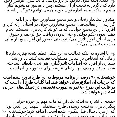
وی گفت: البته قبول داریم؛ در بروکراسی ما یک سری قوانین وجود
دارد که ناگزیر به تبعیت از آن هستیم، پس یا مجبور می‌شویم کنار
بیاییم یا اینکه ببینیم انداره توان خودمان می توانیم تاثیرگذار باشیم.
مشاور استاندار زنجان و دبیر مجمع مشاورین جوان در ادامه
گزارشی از فعالیت‌های مجمع مشاورین جوان در استان ارائه کرد و
افزود: در این مجمع جوانانی که می‌توانند کاری برای سیستم انجام
دهند، بدون حکم دولتی و حتی بدون دریافت حق‌الزحمه و حقوق
برای اصلاح امور تلاش می‌کنند، یعنی حضور این افراد هیچ بار مالی
به دولت تحمیل نمی‌کند.
وی با اشاره به اینکه فعالیت به این شکل قطعا نتیجه بهتری دارد تا
زمانی که اشخاص بر اساس مسئولیت فعالیت کنند، یادآور شد:
بسیاری از افراد که اقدامات تاثیرگذاری هم انجام داده‌اند، شناخته
شده نیستند و هدف آنها ارتقای عرصه برای حضور جوانان است.
خوشبختانه ۹۰ درصد از برنامه مربوط به این طرح تدوین شده است
که جزئیات آن اطلاع‌رسانی خواهد شد، اما کلیات طرح آن است که
در قالب این طرح ۸۰ نفر به صورت تخصصی در دستگاه‌های اجرایی
استخدام خواهند شد.
حدیدی با اشاره به اینکه یکی از اقدامات مهم در حوزه جوانان
پیگیری برای به نتیجه رسیدن طرح استخدامی شهید زین الدین بود
که از مرداد سال قبل پیگیری شده است، اضافه کرد: خوشبختانه ۹۰
درصد از برنامه مربوط به این طرح تدوین شده است که جزئیات آن