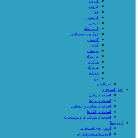
فارس
قزوین
قم
کردستان
کرمان
کرمانشاه
کهگیلویه وبویراحمد
گلستان
گیلان
لرستان
مازندران
مرکزی
هرمزگان
همدان
یزد
بین الملل
اخبار استخدام
استخدام دولتی
استخدام نهادها
استخدام نظامی و انتظامی
استخدام بانک ها
استخدام شرکت ها و موسسات
آزمون ها
آزمون های استخدامی
آزمون های قوه قضاییه