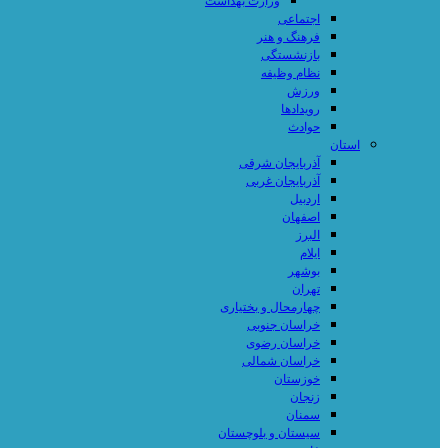
وزارت بهداشت
اجتماعی
فرهنگ و هنر
بازنشستگی
نظام وظیفه
ورزش
رویدادها
حوادث
استان
آذربایجان شرقی
آذربایجان غربی
اردبیل
اصفهان
البرز
ایلام
بوشهر
تهران
چهارمحال و بختیاری
خراسان جنوبی
خراسان رضوی
خراسان شمالی
خوزستان
زنجان
سمنان
سیستان و بلوچستان