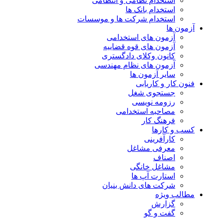
استخدام نظامی و انتظامی
استخدام بانک ها
استخدام شرکت ها و موسسات
آزمون ها
آزمون های استخدامی
آزمون های قوه قضاییه
کانون وکلای دادگستری
آزمون های نظام مهندسی
سایر آزمون ها
فنون کار و کاریابی
جستجوی شغل
رزومه نویسی
مصاحبه استخدامی
فرهنگ کار
کسب و کارها
کارآفرینی
معرفی مشاغل
اصناف
مشاغل خانگی
استارت آپ ها
شرکت های دانش بنیان
مطالب ویژه
گزارش
گفت و گو