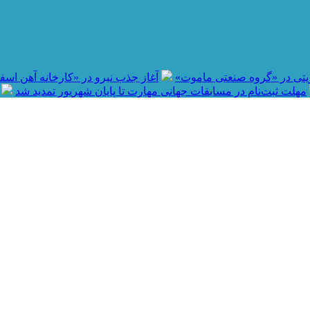
آغاز جذب نیرو در «کارخانه آهن اسفنجی بردسی
مهلت ثبت‌نام در مسابقات جهانی مهارت تا پایان شهریور تمدید شد