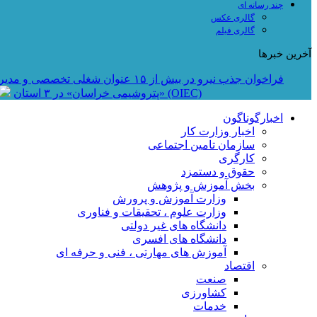
چند رسانه ای
گالری عکس
گالری فیلم
آخرین خبرها
فراخوان جذب نیرو در بیش از ۱۵ عنوان شغلی تخصصی و مدیریتی در «گروه صنعتی ماموت»
فراخوان استخدام در شرکت راه‌اندازی و بهره‌برداری صنایع نفت ایکو (OIEC)
«پتروشیمی خراسان» در ۳ استان
اخبارگوناگون
اخبار وزارت کار
سازمان تامین اجتماعی
کارگری
حقوق و دستمزد
بخش آموزش و پژوهش
وزارت آموزش و پرورش
وزارت علوم ، تحقیقات و فناوری
دانشگاه های غیر دولتی
دانشگاه های افسری
آموزش های مهارتی ، فنی و حرفه ای
اقتصاد
صنعت
کشاورزی
خدمات