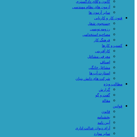
کانون وکلای دادگستری
آزمون های نظام مهندسی
سایر آزمون ها
فنون کار و کاریابی
جستجوی شغل
رزومه نویسی
مصاحبه استخدامی
فرهنگ کار
کسب و کارها
کارآفرینی
معرفی مشاغل
اصناف
مشاغل خانگی
استارت آپ ها
شرکت های دانش بنیان
مطالب ویژه
گزارش
گفت و گو
مقاله
قوانین
قانون
بخشنامه
آیین نامه
آرای دیوان عدالت اداری
سایر موارد