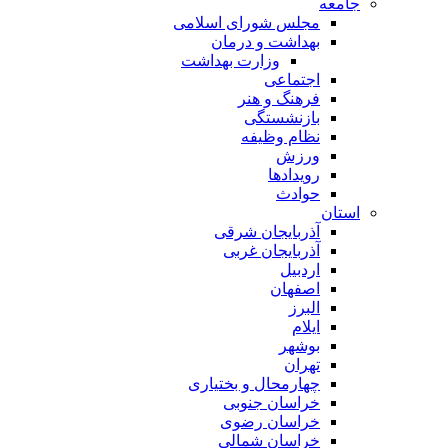
جامعه
مجلس شورای اسلامی
بهداشت و درمان
وزارت بهداشت
اجتماعی
فرهنگ و هنر
بازنشستگی
نظام وظیفه
ورزش
رویدادها
حوادث
استان
آذربایجان شرقی
آذربایجان غربی
اردبیل
اصفهان
البرز
ایلام
بوشهر
تهران
چهارمحال و بختیاری
خراسان جنوبی
خراسان رضوی
خراسان شمالی