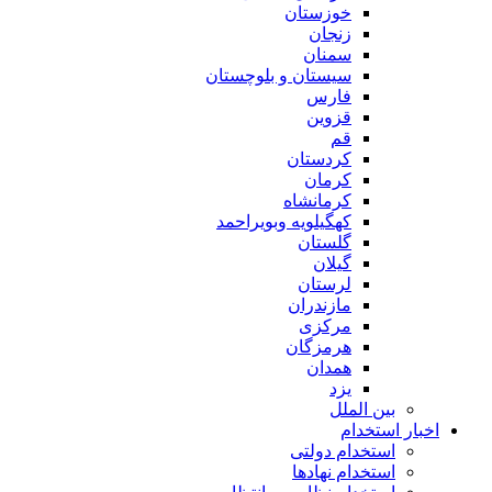
خوزستان
زنجان
سمنان
سیستان و بلوچستان
فارس
قزوین
قم
کردستان
کرمان
کرمانشاه
کهگیلویه وبویراحمد
گلستان
گیلان
لرستان
مازندران
مرکزی
هرمزگان
همدان
یزد
بین الملل
اخبار استخدام
استخدام دولتی
استخدام نهادها