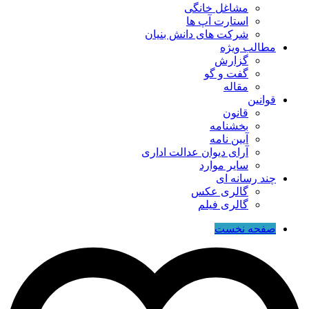
مشاغل خانگی
استارت آپ ها
شرکت های دانش بنیان
مطالب ویژه
گزارش
گفت و گو
مقاله
قوانین
قانون
بخشنامه
آیین نامه
آرای دیوان عدالت اداری
سایر موارد
چند رسانه ای
گالری عکس
گالری فیلم
صفحه نخست