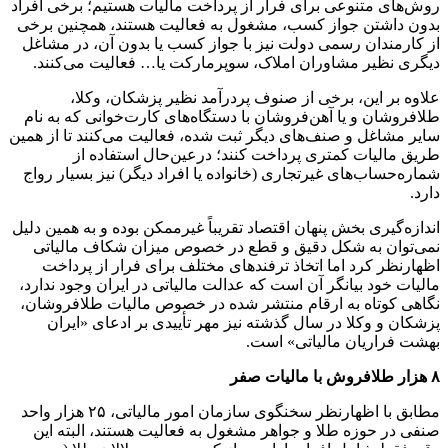
روش‌های متنوعی برای فرار از پرداخت مالیات هستیم؛ برخی افراد
بدون داشتن جواز کسب، مشغول به فعالیت هستند، همچنین برخی
از کارمندان رسمی دولت نیز با جواز کسب یا بدون آن، در مشاغل
دیگری نظیر مشاوران املاک، سوپرمارکت یا… فعالیت می‌کنند.
علاوه بر این، برخی از صنوف پردرآمد نظیر پزشکان، وکلا،
طلافروشان و یا آهن‌فروشان با دستگاه‌های کارت‌خوانی که به نام
سایر مشاغل و صنف‌های دیگر ثبت شده، فعالیت می‌کنند تا از همین
طریق مالیات کمتری پرداخت کنند؛ درعین‌حال استفاده از
شماره‌حساب‌های غیرتجاری (خانواده یا افراد دیگر) نیز بسیار رواج
دارد.
اندازه‌گیری بخش پنهان اقتصاد تقریباً غیرممکن بوده و به همین دلیل
نمی‌توان به شکل دقیق و قطع در خصوص میزان شکاف مالیاتی
اظهارنظر کرد اما اتخاذ ترفندهای مختلف برای فرار از پرداخت
مالیات خود بیانگر آن است که عدالت مالیاتی در ایران وجود ندارد،
نگاهی کوتاه به ارقام منتشر شده در خصوص مالیات طلافروشان،
پزشکان و وکلا در سال گذشته نیز مهر تأییدی بر ادعای «ایران
بهشت فراریان مالیاتی» است.
۸ هزار طلافروش با مالیات صفر
مطابق با اظهارنظر سخنگوی سازمان امور مالیاتی، ۲۵ هزار واحد
صنفی در حوزه طلا و جواهر مشغول به فعالیت هستند، البته این