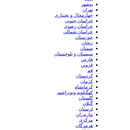
بوشهر
تهران
چهارمحال و بختیاری
خراسان جنوبی
خراسان رضوی
خراسان شمالی
خوزستان
زنجان
سمنان
سیستان و بلوچستان
فارس
قزوین
قم
کردستان
کرمان
کرمانشاه
کهگیلویه وبویراحمد
گلستان
گیلان
لرستان
مازندران
مرکزی
هرمزگان