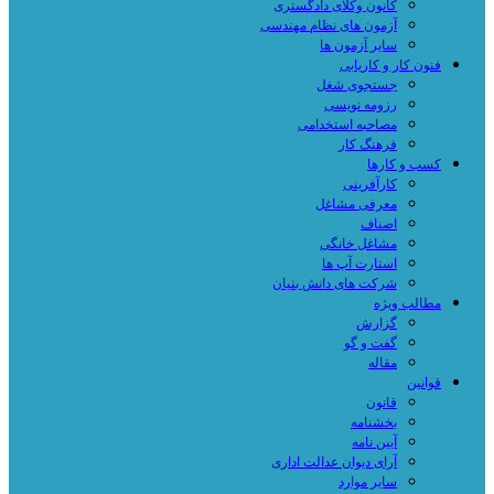
کانون وکلای دادگستری
آزمون های نظام مهندسی
سایر آزمون ها
فنون کار و کاریابی
جستجوی شغل
رزومه نویسی
مصاحبه استخدامی
فرهنگ کار
کسب و کارها
کارآفرینی
معرفی مشاغل
اصناف
مشاغل خانگی
استارت آپ ها
شرکت های دانش بنیان
مطالب ویژه
گزارش
گفت و گو
مقاله
قوانین
قانون
بخشنامه
آیین نامه
آرای دیوان عدالت اداری
سایر موارد