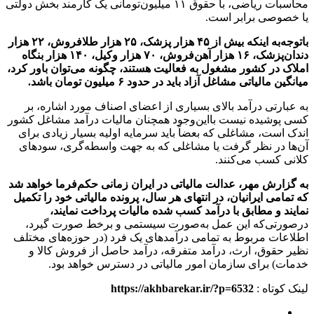
محاسبات ریاضی، با حقوق ۱۱ میلیون‌تومانی یک کارمند بخش دولتی
یا خصوصی برابر است.
باتوجه‌به اینکه بیش از ۴۵ هزار پزشک، ۲۵ هزار طلافروش، ۲۲ هزار
دندان‌پزشک، ۱۶ هزار آهن‌فروش، ۷۰ هزار وکیل، ۱۴۰ هزار بنگاه
املاک در کشور مشغول به فعالیت هستند، چگونه می‌توان باور کرد،
میانگین مالیاتی مشاغل آزاد باید در حدود ۶ میلیون تومان باشد.
به عبارتی درآمد بالای بسیاری از اعضای اصناف مورد اشاره، بر
کسی پوشیده نیست بااین‌وجود همچنان مالیات درآمد مشاغل کشور
اندک است، مشاغلی که بعضاً باید سرمایه اولیه بسیار زیادی برای
آن‌ها در نظر گرفت یا مشاغلی که به جهت واسطه‌گری، سودهای
کلانی کسب می‌کنند.
به گزارش مهر، عدالت مالیاتی در ایران زمانی حکم‌فرما خواهد شد
که تمامی ایرانیان، در انتهای هر سال، پرونده مالیاتی خود را تکمیل
نمایند و مطابق با درآمد کسب شده مالیات پرداخت نمایند،
درصورتی‌که این عمل به‌صورت سیستمی و برخط صورت گیرد،
اطلاعات مربوط به تمامی درآمدهای یک فرد (در حوزه‌های مختلف
نظیر حقوق، ارث، درآمد متفرقه، درآمد حاصل از فروش کالا و
خدمات) برای سازمان امور مالیاتی در دسترس خواهد بود.
لینک کوتاه :
https://akhbarekar.ir/?p=6532