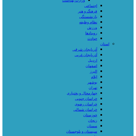
وزارت بهداشت
اجتماعی
فرهنگ و هنر
بازنشستگی
نظام وظیفه
ورزش
رویدادها
حوادث
استان
آذربایجان شرقی
آذربایجان غربی
اردبیل
اصفهان
البرز
ایلام
بوشهر
تهران
چهارمحال و بختیاری
خراسان جنوبی
خراسان رضوی
خراسان شمالی
خوزستان
زنجان
سمنان
سیستان و بلوچستان