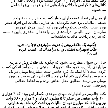
رقم فقط شامل افراد دارای جواز کسب بوده و دلالان طلا (در
کانال‌های تلگرامی یا دلالان بازارهایی نظیر فردوسی) را شامل
نمی‌شود.
از میان این تعداد عضو دارای جواز کسب، ۷ هزار و ۸۰۰ واحد
صنفی، مالیاتی پرداخت نکرده‌اند، به عبارتی مالیات این افراد صفر
بوده است، نکته جالب‌توجه این بوده که رئیس مرکز آموزش
سازمان امور مالیاتی، درآمدهای این واحدها را به‌قدری پایین دانسته
که نیاز به پرداخت مالیات نداشته‌اند.
چگونه یک طلافروش با هزینه میلیاردی (اجاره، خرید
طلا، تجهیزات امنیتی و…) درآمد اندکی کسب کرده
است؟
حال این سوال مطرح می‌شود که چگونه یک طلافروش با هزینه
میلیاردی (اجاره، خرید طلا، تجهیزات امنیتی و…) درآمد اندکی کسب
کرده است؟ آیا اینکه یک فرد حاضر است میلیاردها تومان در یک
حوزه سرمایه‌گذاری کند اما درآمد سالانه آن حتی به صد میلیون
تومان نیز نرسد، مطابق عقل معاش بوده و به لحاظ عقلانی
پذیرفتنی است؟!
نکته جالب‌تر در اظهارات مهدی موحدی بکنظر این بوده که ۴
هزار و
۶۰۰ واحد صنفی بین صفر تا ۵ میلیون تومان و ۴ هزار و ۶۸۰ واحد
نیز بین ۵ تا ۱۵ میلیون تومان مالیات پرداخت کرده‌اند، به عبارتی
رقم پرداختی ۷۰ درصد از اعضای صنف طلا و جواهر کشور کمتر از