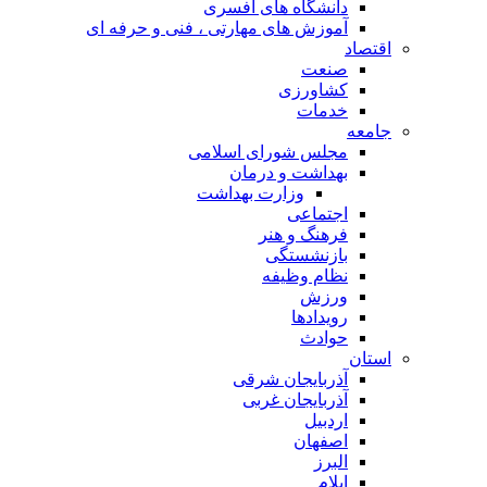
دانشگاه های افسری
آموزش های مهارتی ، فنی و حرفه ای
اقتصاد
صنعت
کشاورزی
خدمات
جامعه
مجلس شورای اسلامی
بهداشت و درمان
وزارت بهداشت
اجتماعی
فرهنگ و هنر
بازنشستگی
نظام وظیفه
ورزش
رویدادها
حوادث
استان
آذربایجان شرقی
آذربایجان غربی
اردبیل
اصفهان
البرز
ایلام