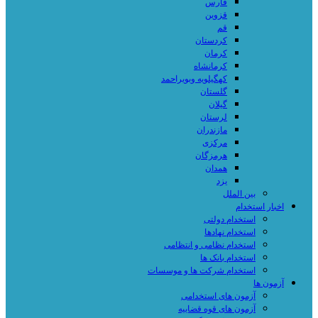
فارس
قزوین
قم
کردستان
کرمان
کرمانشاه
کهگیلویه وبویراحمد
گلستان
گیلان
لرستان
مازندران
مرکزی
هرمزگان
همدان
یزد
بین الملل
اخبار استخدام
استخدام دولتی
استخدام نهادها
استخدام نظامی و انتظامی
استخدام بانک ها
استخدام شرکت ها و موسسات
آزمون ها
آزمون های استخدامی
آزمون های قوه قضاییه