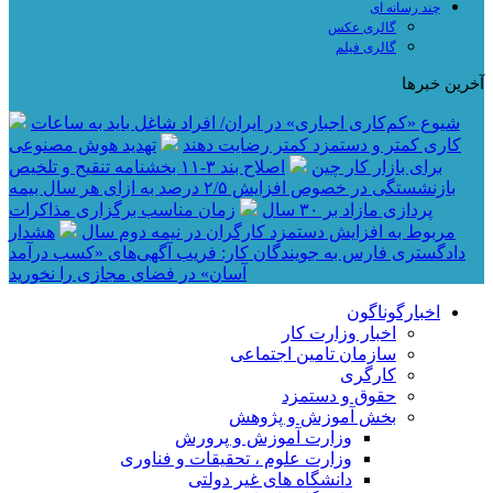
چند رسانه ای
گالری عکس
گالری فیلم
آخرین خبرها
شیوع «کم‌کاری اجباری» در ایران/ افراد شاغل باید به ساعات
کاری کمتر و دستمزد کمتر رضایت دهند
تهدید هوش مصنوعی
برای بازار کار چین
اصلاح بند ۳‏-۱۱ بخشنامه تنقیح و تلخیص
بازنشستگی در خصوص افزایش ۵‏‏‏‏‏‏‏‏‏/۲ درصد به ازای هر سال بیمه
پردازی مازاد بر ۳۰‏ سال
زمان مناسب برگزاری مذاکرات
مربوط به افزایش دستمزد کارگران در نیمه دوم سال
هشدار
دادگستری فارس به جویندگان کار: فریب آگهی‌های «کسب درآمد
آسان» در فضای مجازی را نخورید
اخبارگوناگون
اخبار وزارت کار
سازمان تامین اجتماعی
کارگری
حقوق و دستمزد
بخش آموزش و پژوهش
وزارت آموزش و پرورش
وزارت علوم ، تحقیقات و فناوری
دانشگاه های غیر دولتی