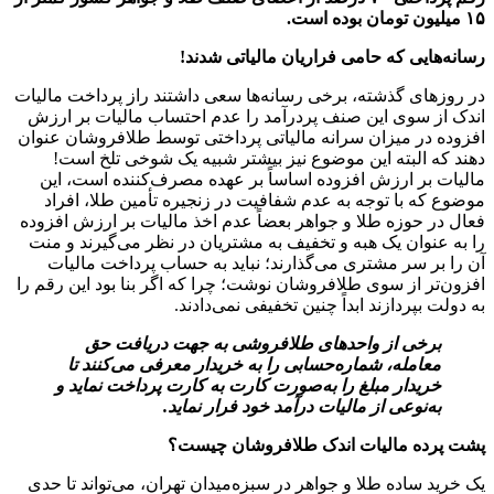
۱۵ میلیون تومان بوده است.
رسانه‌هایی که حامی فراریان مالیاتی شدند!
در روزهای گذشته، برخی رسانه‌ها سعی داشتند راز پرداخت مالیات
اندک از سوی این صنف پردرآمد را عدم احتساب مالیات بر ارزش
افزوده در میزان سرانه مالیاتی پرداختی توسط طلافروشان عنوان
دهند که البته این موضوع نیز بیشتر شبیه یک شوخی تلخ است!
مالیات بر ارزش افزوده اساساً بر عهده مصرف‌کننده است، این
موضوع که با توجه به عدم شفافیت در زنجیره تأمین طلا، افراد
فعال در حوزه طلا و جواهر بعضاً عدم اخذ مالیات بر ارزش افزوده
را به عنوان یک هبه و تخفیف به مشتریان در نظر می‌گیرند و منت
آن را بر سر مشتری می‌گذارند؛ نباید به حساب پرداخت مالیات
افزون‌تر از سوی طلافروشان نوشت؛ چرا که اگر بنا بود این رقم را
به دولت بپردازند ابداً چنین تخفیفی نمی‌دادند.
برخی از واحدهای طلافروشی به جهت دریافت حق
معامله، شماره‌حسابی را به خریدار معرفی می‌کنند تا
خریدار مبلغ را به‌صورت کارت به کارت پرداخت نماید و
به‌نوعی از مالیات درآمد خود فرار نماید.
پشت پرده مالیات اندک طلافروشان چیست؟
یک خرید ساده طلا و جواهر در سبزه‌میدان تهران، می‌تواند تا حدی