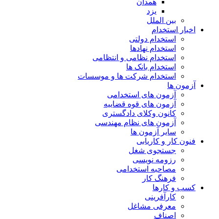
همدان
یزد
بین الملل
اخبار استخدام
استخدام دولتی
استخدام نهادها
استخدام نظامی و انتظامی
استخدام بانک ها
استخدام شرکت ها و موسسات
آزمون ها
آزمون های استخدامی
آزمون های قوه قضاییه
کانون وکلای دادگستری
آزمون های نظام مهندسی
سایر آزمون ها
فنون کار و کاریابی
جستجوی شغل
رزومه نویسی
مصاحبه استخدامی
فرهنگ کار
کسب و کارها
کارآفرینی
معرفی مشاغل
اصناف