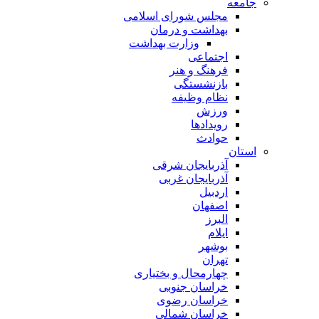
جامعه
مجلس شورای اسلامی
بهداشت و درمان
وزارت بهداشت
اجتماعی
فرهنگ و هنر
بازنشستگی
نظام وظیفه
ورزش
رویدادها
حوادث
استان
آذربایجان شرقی
آذربایجان غربی
اردبیل
اصفهان
البرز
ایلام
بوشهر
تهران
چهارمحال و بختیاری
خراسان جنوبی
خراسان رضوی
خراسان شمالی