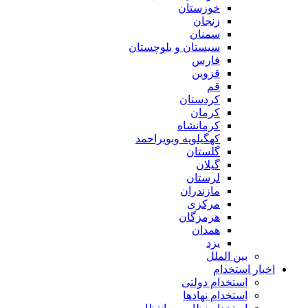
خوزستان
زنجان
سمنان
سیستان و بلوچستان
فارس
قزوین
قم
کردستان
کرمان
کرمانشاه
کهگیلویه وبویراحمد
گلستان
گیلان
لرستان
مازندران
مرکزی
هرمزگان
همدان
یزد
بین الملل
اخبار استخدام
استخدام دولتی
استخدام نهادها