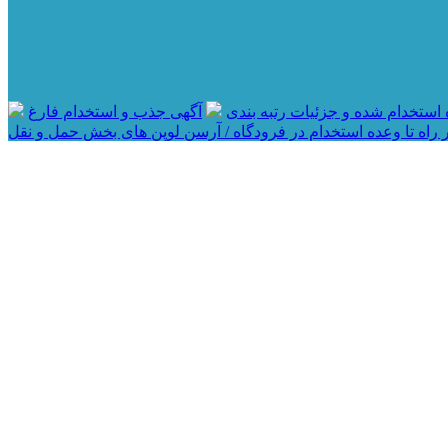
آگهی جذب و استخدام فارغ
 راه تا وعده استخدام در فرودگاه / آرسن لوپن های بخش حمل و نقل