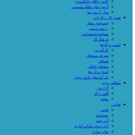
کانون وکلای دادگستری
آزمون های نظام مهندسی
سایر آزمون ها
فنون کار و کاریابی
جستجوی شغل
رزومه نویسی
مصاحبه استخدامی
فرهنگ کار
کسب و کارها
کارآفرینی
معرفی مشاغل
اصناف
مشاغل خانگی
استارت آپ ها
شرکت های دانش بنیان
مطالب ویژه
گزارش
گفت و گو
مقاله
قوانین
قانون
بخشنامه
آیین نامه
آرای دیوان عدالت اداری
سایر موارد