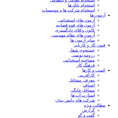
استخدام نظامی و انتظامی
استخدام بانک ها
استخدام شرکت ها و موسسات
آزمون ها
آزمون های استخدامی
آزمون های قوه قضاییه
کانون وکلای دادگستری
آزمون های نظام مهندسی
سایر آزمون ها
فنون کار و کاریابی
جستجوی شغل
رزومه نویسی
مصاحبه استخدامی
فرهنگ کار
کسب و کارها
کارآفرینی
معرفی مشاغل
اصناف
مشاغل خانگی
استارت آپ ها
شرکت های دانش بنیان
مطالب ویژه
گزارش
گفت و گو