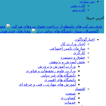
چند رسانه ای
گالری عکس
گالری فیلم
آخرین خبرها
حذف شرکت های واسطه از پرداخت حقوق نیروهای شرکتی
حقوق نومعلمان 
التحصیلان ممتاز دانشگاه های دولتی برتر
معیار‌های جدید هم‌ت
اخبارگوناگون
اخبار وزارت کار
سازمان تامین اجتماعی
کارگری
حقوق و دستمزد
بخش آموزش و پژوهش
وزارت آموزش و پرورش
وزارت علوم ، تحقیقات و فناوری
دانشگاه های غیر دولتی
دانشگاه های افسری
آموزش های مهارتی ، فنی و حرفه ای
اقتصاد
صنعت
کشاورزی
خدمات