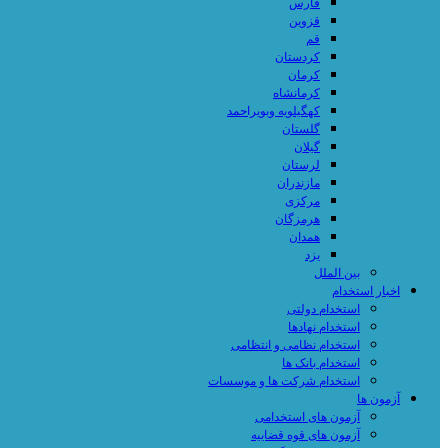
فارس
قزوین
قم
کردستان
کرمان
کرمانشاه
کهگیلویه وبویراحمد
گلستان
گیلان
لرستان
مازندران
مرکزی
هرمزگان
همدان
یزد
بین الملل
اخبار استخدام
استخدام دولتی
استخدام نهادها
استخدام نظامی و انتظامی
استخدام بانک ها
استخدام شرکت ها و موسسات
آزمون ها
آزمون های استخدامی
آزمون های قوه قضاییه