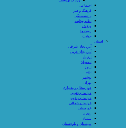
وزارت بهداشت
اجتماعی
فرهنگ و هنر
بازنشستگی
نظام وظیفه
ورزش
رویدادها
حوادث
استان
آذربایجان شرقی
آذربایجان غربی
اردبیل
اصفهان
البرز
ایلام
بوشهر
تهران
چهارمحال و بختیاری
خراسان جنوبی
خراسان رضوی
خراسان شمالی
خوزستان
زنجان
سمنان
سیستان و بلوچستان