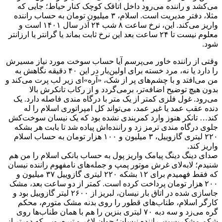
می‌کشد و راننده می‌رود داخل اتاقک کوچک کنار حیاط؛ جایی که
مثلا، دفتر مدیریت است. اسلام، ۳ میلیون تومان به حساب راننده
واریز می‌کند. این، نرخ ساعت ۸ شب ۲۴ آذر سال ۱۴۰۱ است و
معلوم نیست تا ۲۴ ساعت بعد این نرخ ثابت بماند یا گرانتر یا ارزانتر
شود.
وقتی از راننده خاور می‌پرسم آیا حساب سوخت مورد نیاز مسیرش
را دارد یا نه، مرد خسته برای اولین‌بار در این ۴۰ دقیقه نگاهش به
من می‌افتد و با چشم‌های پر از شک، «آره»‌ای زیر لب پرت می‌کند و
بدون هیچ توضیح اضافه‌تر، برمی‌گردد و از رکاب تانکرش بالا
می‌رود. غول فلزی کمتر از یک متر با درگاه مندی فاصله دارد. یک
دنده عقب عمد یا غیر عمد، می‌تواند کل امپراتوری اسلام را له
کند… تانکر هنوز وارد کمربندی نشده بود که یک نیسان سوخت‌کش
جلوی درگاه مندی ترمز زد و راننده‌اش پیاده شد تا بابت هر بشکه
۲۲۰ لیتری گازوییل، ۳ میلیون و ۱۰۰ هزار تومان به حساب اسلام
واریز کند.
صدای دینگ دینگ پیامک واریز پول به حساب بانکی اسلام را من هم
شنیدم؛ لابه‌لای غرش موتور پمپ و جمله‌های نامفهوم راننده نیسان
که فقط فهمیدم برای ۱۲ بشکه ۲۲۰ لیتری گازوییل ۳۷ میلیون و
۲۰۰ هزار تومان پرداخت کرده است. کمتر از دو ساعت بعد، مشک
جا‌سازی شده در اتاق بار نیسان، لبریز از ۲۶۰۰ لیتر گازوییل بود و
کارگر اسلام، طناب‌های قطور را روی بدنه مشک متورم، محکم
گره می‌زد و سه دبه ۷۰ لیتری بنزین را هم با همان طناب‌ها روی
شکم مشک بست. راننده نیسان؛ جوان لاغر و تیره‌رویی که دورتر از