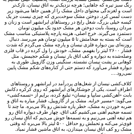
رنگ سبز تیره که جاهایی؛ هرچه نزدیک‌تر به اتاق نیسان، نازک‌تر
است و لغزندگی محتوای داخل مشک را از همین جا‌ها می‌شود زیر
دست لمس کرد. دوختن مشک سوخت‌بری که چیزی نیست جز یک
کیسه خیلی بزرگ، شغل رایج در روستا‌های ایرانشهر است و زنان و
مردان روستا، بابت دوختن هر مشک حدود یک میلیون تومان
دستمزد می‌گیرند. خرج اصلی، هزینه پارچه پلاستیکی مناسب مشک
است که بسته به ضخامتش تا ۵ میلیون تومان هم می‌رسد. دنبال
روزنه‌ای بین دیواره فلزی نیسان و پارچه مشک می‌گردم که شدت
فشار ۲۶۰۰ لیتر را بفهمم. مشک، خودش را ول کرده در قاب فلزی
وصله‌شده به دیواره و کف اتاق بار نیسان و شکم حجیمش، مثل
کوهانی بر پشت نیسان نشسته. سنگینی وزن گازوییل طوری به
دیواره فشار می‌آورد که دستم حتی از کناره‌های شکم مشک پایین
نمی‌رود….
کلاف‌کشی نیسان از شغل‌های پردرآمد در ایرانشهر و روستا‌های
اطراف است. یکی از جوشکار‌های ایرانشهر که روی کرکره دکانش
بابت «آهن‌کشی سایپا و نیسان» تبلیغ کرده، برایم از «تسمه‌کشی»
می‌گوید: «مسیر خرابه. مشک پر از گازوییل، فشار میاره به اتاق و
ضربه خوردن به مشک، خطر پاره شدنش رو بالا می‌بره. ما چند تا
تسمه ضخیم آهنی می‌کشیم کف اتاق، چهار طرف دیواره اتاق رو
هم تیغه آهنی می‌زنیم و به تسمه‌ها جوش می‌دیم که اتاق نیسان رو
قوی‌تر می‌کنه و تحملش رو حداقل ۵۰۰ لیتر بالا می‌بره که وقتی
مشک رو کف اتاق نیسان میندازن، به اتاق ماشین فشار نمیاد.