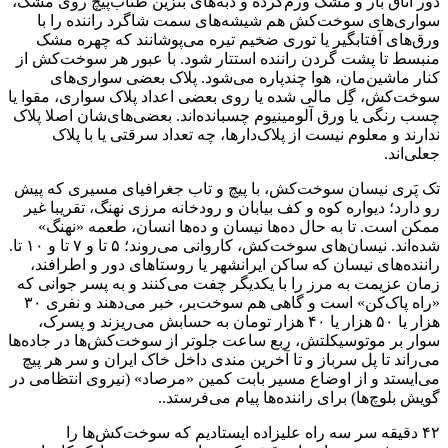
دور اتاق بار و مشک ورم‌کرده و دبه‌های بنزین طناب‌پیچ روی مشک،
سواری‌های سوخت‌کش هم شیشه‌های سمت شاگرد راننده را با
ورق‌های آفتابگیر یا توری ضخیم تیره می‌پوشانند که چهره مشک
منبسط تا پشت گردن راننده استتار شود. با عبور هر سوخت‌کش از
کنار ماشین‌مان، هوا چندپاره می‌شود. پلاک بعضی سواری‌های
سوخت‌کش، گِل مالی شده یا روی بعضی اعداد پلاک سواری، مقوا یا
چسب رنگی یا ورق آلومینیوم چسبانده‌اند. بعضی‌های‌شان اصلا پلاک
ندارند و معلوم نیست از پلاک‌دارها، چه تعداد سرقتی یا با پلاک
جعلی‌اند.
تک پَری نیسان سوخت‌کش، با پیچ و تاب جغرافیای مسیری که پیش
رو دارد؛ دیواره کوه و کف بیابان و رودخانه مرزی نهنگ، تقریبا غیر
ممکن است. تا به حال ده‌ها نیسان و ده‌ها انسان، طعمه «نهنگ»
شده‌اند. نیسان‌های سوخت‌کش، کاروانی می‌روند؛ ۵ تا و ۷ تا و ۱۰ تا.
راننده‌های نیسان که ساکن ایرانشهر یا روستا‌های دور و اطرافند،
زمان عزیمت به مرز را با یکدیگر چفت می‌کنند و به پسر جوانی که
«راه پاک‌کن» است و گاهی هم سوخت‌بر، خبر می‌دهند و نفری ۳۰
هزار یا ۵۰ هزار یا ۴۰ هزار تومان به حسابش می‌ریزند و پسرک،
سوار بر موتوسیکلتش، ربع ساعت جلوتر از سوخت‌کش‌ها در جاده‌ها
می‌راند تا پل سرباز و تا آخرین مندی داخل خاک ایران و سر هر پیچ
می‌ایستد و از اوضاع مسیر بابت کمین «مرصاد» (نیروی انتظامی در
گویش بلوچ‌ها) برای راننده‌ها پیام می‌فرستد..
۴۲ دقیقه سر سه راه علیزاده ایستادیم که سوخت‌کش‌ها را