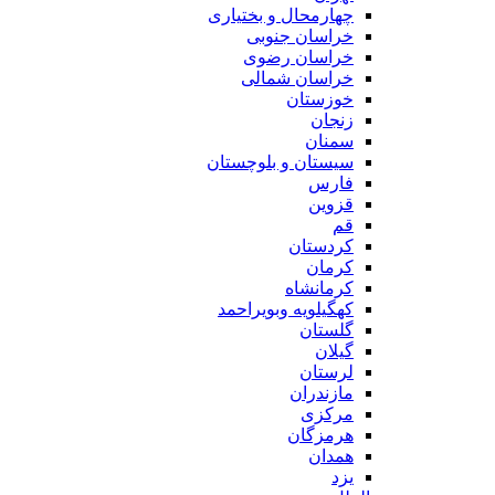
چهارمحال و بختیاری
خراسان جنوبی
خراسان رضوی
خراسان شمالی
خوزستان
زنجان
سمنان
سیستان و بلوچستان
فارس
قزوین
قم
کردستان
کرمان
کرمانشاه
کهگیلویه وبویراحمد
گلستان
گیلان
لرستان
مازندران
مرکزی
هرمزگان
همدان
یزد