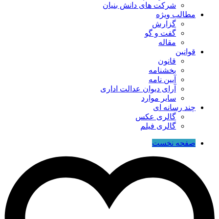
شرکت های دانش بنیان
مطالب ویژه
گزارش
گفت و گو
مقاله
قوانین
قانون
بخشنامه
آیین نامه
آرای دیوان عدالت اداری
سایر موارد
چند رسانه ای
گالری عکس
گالری فیلم
صفحه نخست