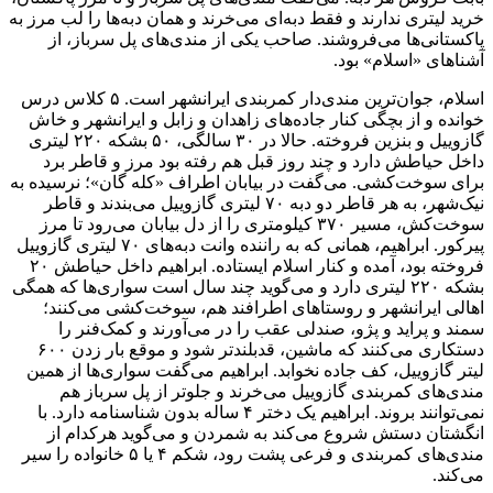
خرید لیتری ندارند و فقط دبه‌ای می‌خرند و همان دبه‌ها را لب مرز به
پاکستانی‌ها می‌فروشند. صاحب یکی از مندی‌های پل سرباز، از
آشنا‌های «اسلام» بود.
اسلام، جوان‌ترین مندی‌دار کمربندی ایرانشهر است. ۵ کلاس درس
خوانده و از بچگی کنار جاده‌های زاهدان و زابل و ایرانشهر و خاش
گازوییل و بنزین فروخته. حالا در ۳۰ سالگی، ۵۰ بشکه ۲۲۰ لیتری
داخل حیاطش دارد و چند روز قبل هم رفته بود مرز و قاطر برد
برای سوخت‌کشی. می‌گفت در بیابان اطراف «کله گان»؛ نرسیده به
نیک‌شهر، به هر قاطر دو دبه ۷۰ لیتری گازوییل می‌بندند و قاطر
سوخت‌کش، مسیر ۳۷۰ کیلومتری را از دل بیابان می‌رود تا مرز
پیرکور. ابراهیم، همانی که به راننده وانت دبه‌های ۷۰ لیتری گازوییل
فروخته بود، آمده و کنار اسلام ایستاده. ابراهیم داخل حیاطش ۲۰
بشکه ۲۲۰ لیتری دارد و می‌گوید چند سال است سواری‌ها که همگی
اهالی ایرانشهر و روستا‌های اطرافند هم، سوخت‌کشی می‌کنند؛
سمند و پراید و پژو، صندلی عقب را در می‌آورند و کمک‌فنر را
دستکاری می‌کنند که ماشین، قدبلندتر شود و موقع بار زدن ۶۰۰
لیتر گازوییل، کف جاده نخوابد. ابراهیم می‌گفت سواری‌ها از همین
مندی‌های کمربندی گازوییل می‌خرند و جلوتر از پل سرباز هم
نمی‌توانند بروند. ابراهیم یک دختر ۴ ساله بدون شناسنامه دارد. با
انگشتان دستش شروع می‌کند به شمردن و می‌گوید هرکدام از
مندی‌های کمربندی و فرعی پشت رود، شکم ۴ یا ۵ خانواده را سیر
می‌کند.