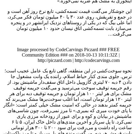
اینجوری به مشک هم ضربه نمی‌خوره.»
این جوشکار می‌گفت قیمت تسمه‌کشی، تابع نرخ روز آهن است و
در جمع و تفریقش، روی عدد ۳۰ یا ۴۰ میلیون تومان فکر می‌کرد،
اما علی بیگ که در یکی از روستا‌های نزدیک ایرانشهر در و پنجره
می‌سازد بابت تسمه‌کشی اتاق نیسان حدود ۱۰ میلیون تومان
می‌گرفت…
Image processed by CodeCarvings Piczard ### FREE
Community Edition ### on 2018-10-13 10:11:32Z |
http://piczard.com | http://codecarvings.com
نحوه سوخت‌کشی در این منطقه، گاهی تابع یک عامل عجیب است؛
ترس. جلوی مندی کنار حیاط اسلام، راننده یک وانت مشغول جا
دادن ۴ دبه ۷۰ لیتری گازوییل داخل اتاق سقف‌دار ماشینش بود. از
رقم جریمه توقیف سوخت می‌ترسید و می‌گفت جریمه توقیف
مشک برای هر لیتر ۱۰۰ هزار تومان و جریمه توقیف دبه برای هر
لیتر ۱۲۰ هزار تومان است، اما اغلب سوخت‌بر‌ها مشک می‌برند که
جریمه کمتر بدهند در حالی که امنیت مشک خیلی کمتر است: «انگار
با پای خودت میری که بمیری.» تا مرز نمی‌رفت، چون شاسی‌های
ماشینش در بیابان و کوه و برای عبور از رودخانه مرزی یاری
نمی‌کرد. تا پل سرباز و آخرین مندی‌های داخل خاک ایران، ۵ تا ۶
ساعت راه داشت و می‌رفت برای سود ۲۰۰ تا ۳۰۰ هزار تومانی
بابت فروش هر دبه. می‌گفت مندی‌های پل سرباز و تا مرز پاکستان،