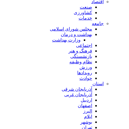
اقتصاد
صنعت
کشاورزی
خدمات
جامعه
مجلس شورای اسلامی
بهداشت و درمان
وزارت بهداشت
اجتماعی
فرهنگ و هنر
بازنشستگی
نظام وظیفه
ورزش
رویدادها
حوادث
استان
آذربایجان شرقی
آذربایجان غربی
اردبیل
اصفهان
البرز
ایلام
بوشهر
تهران