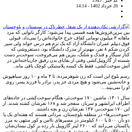
کد خبر : 3545
26 خرداد 1402 - 14:14
بین بنزین‌فروش‌ها همه قسمی پیدا می‌شود؛ کارگر نانوایی که مزد
ماهانه ۳ میلیون تومانی کفاف خرج خانواده‌اش را نمی‌داد، قبولی
فوق دیپلم عمران دانشگاه آزاد که یک ترم هم درس خواند ولی سیر
کردن شکم ۸ نفر، مهم‌تر از مدرک دانشگاه بود، دستفروشی که
کنار سیگار و فندک و شلنگ، بنزین هم می‌فروخت، سوخت‌بر دست
شسته از گازوییل‌کشی وقتی از بقایای بدن رفیق جان‌باخته‌اش در
آتش سوخت‌کشی، فقط یک کیسه پلاستیکی کوچک باقی ماند..
رسم بلوچ این است که زن شوهرمرده، تا ۴ ماه و ۱۰ روز سیاهپوش
و خانه‌نشین می‌شود و هیچ مردی جز پدر، برادر یا فرزند پسر، روی
او را نمی‌بیند…
سال ۱۴۰۱، ماشین ۱۷۰ سوخت‌بَر، هنگام سوخت‌کِشی در جاده‌های
اطراف ایرانشهر و سرباز، منفجر شد و ۱۶۸ نفرشان کشته شدند. از
این ۱۷۰ سوخت‌بر، ۱۴۷ نفرشان زن و بچه داشتند.
«سوخت‌برها» در منطقه بلوچستان، مردانی هستند که هفته‌ای یک یا
دو بار، ۵۰۰ یا ۶۰۰ کیلومتر در مسیر‌های ناامن و کور منتهی به مرز
پاکستان می‌رانند که ۲۶۰۰ لیتر گازوییل بار زده بر کول نیسان‌شان
را به دلالان پاکستانی بفروشند. هر نیسان سوخت‌کش، دو سرنشین