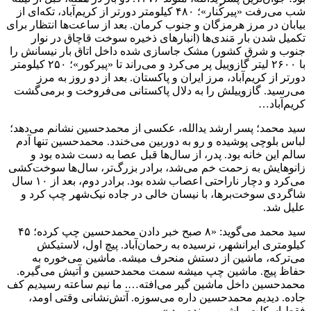
شب می‌رفت «پیرکُنار»؛ ۴۸۰ کیلومتر دورتر از کریم‌آباد، تکه‌ای از
بیابان در مرز هرمزگان و جنوب کرمان. بعد از ساعت‌ها انتظار برای
تکمیل شدن بار مَندی‌ها (انبار‌های ذخیره سوخت قاچاق در نوار
جنوب و شرق کشور) مشک جاسازی شده داخل اتاق بار نیسانش را
با ۲۶۰۰ لیتر گازوییل پر می‌کرد و می‌راند تا «پیرکور»؛ ۲۵۰ کیلومتر
دورتر از کریم‌آباد، مرز ایران و پاکستان. بعد از دو روز به مرز
می‌رسید. گازوییلش را به دلال پاکستانی می‌فروخت و برمی‌گشت
کریم‌آباد…
سید محمد؛ پسر ارشد یدالله، عکسی از محمدحسین نشانم می‌دهد؛
لباس بلوچی پوشیده و رو به دوربین می‌خندد. محمدحسین تنها آدم
سالم این خانه بود. پدر، از سال‌ها قبل عصا به دست شده بود و
زانوهایش به زحمت خم می‌شد، برادر بزرگ‌تر، سال‌ها سوخت‌کشی
می‌کرد و دچار ناراحتی اعصاب شده بود. برادر دوم، بعد از ۱۰ سال
شاگردی سوخت‌برها، با نیسان خالی در جاده نیک‌شهر چپ کرد و
علیل شد.
سید محمد می‌گوید: «۸ صبح خبر دادن محمدحسین چپ کرده؛ ۴۵
کیلومتری ایرانشهر، نرسیده به رحمان‌آباد. پیچ اول، لاستیکش
می‌ترکه، ماشین از دستش منحرف میشه. ماشین می‌خوره به
حفاظ پیچ. ماشین چپ میشه سمت محمدحسین و آتیش می‌گیره.
محمدحسین داخل ماشین گیر می‌افته…. ما نیم ساعته رسیدیم کف
جاده. دیدیم محمدحسین داره می‌سوزه. آتش‌نشانی وقتی اومد،
فقط اسکلت ماشین مونده بود.»