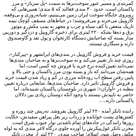
کمربندی و مسیر عبور سوخت‌بر‌ها به سمت «پل سرباز» و مرز
پاکستان است، حدود ۴۰ مندی فعالند که ۵ مندی؛ همین‌هایی که
روبروی جایگاه سوخت ایران زمین می‌بینیم، شبانه‌روزی و بی‌وقفه،
گازوییل می‌خرند و می‌فروشند؛ در حیاط‌های مسقف کوچک نیمه
تاریک متعفن با کف سیاه و چرب و مجهز به پمپ مکش و موتور
برق و ده‌ها بشکه ۲۲۰ لیتری برای ذخیره گازوییل و دزدگیر و دوربین
مدار بسته که صاحبانش دستگاه کارتخوان و پول نقد و گاوصندوق
دارند و سیگاری نیستند.
قیمت خرید و فروش گازوییل در مندی‌های ایرانشهر و «پیرکنار»،
روزی چند بار تغییر می‌کند و نه سوخت‌بر‌ها و نه صاحبان مندی‌ها
نمی‌دانند تعیین‌کننده نرخ خرید یا فروش چه کسی است، اما
همه‌شان می‌دانند که باز و بسته بودن مرز پاکستان و حتی بالا و
پایین رفتن سطح آب رودخانه مرزی در کم و زیاد شدن قیمت خرید
و فروش گازوییل تاثیر دارد. صاحبان مندی‌ها، شایعاتی درباره تعیین
مظنه در «آواران»؛ شهری در بلوچستان پاکستان شنیده‌اند، اما
حاضر به تاییدش نیستند با وجود آنکه دوستان زیادی بین دلالان
پاکستانی دارند….
راننده تانکر آمده ۲۲۰ لیتر گازوییل بفروشد. ته‌ریش چند روزه و
کفش‌های پشت خوابانده و زرداب زیر بغل پیراهن سفیدش، حکایت
روز‌ها رانندگی در جاده‌های تمام ناشدنی نوار جنوب شرق است.
مخزن تانکر غول‌پیکرش را آورده جلوی درگاه لاغر مندی که به لوله
مکش وصل شود. اسلام؛ صاحب مندی، ۲۲۰ لیتر از مخزن تانکر