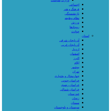
وزارت بهداشت
اجتماعی
فرهنگ و هنر
بازنشستگی
نظام وظیفه
ورزش
رویدادها
حوادث
استان
آذربایجان شرقی
آذربایجان غربی
اردبیل
اصفهان
البرز
ایلام
بوشهر
تهران
چهارمحال و بختیاری
خراسان جنوبی
خراسان رضوی
خراسان شمالی
خوزستان
زنجان
سمنان
سیستان و بلوچستان