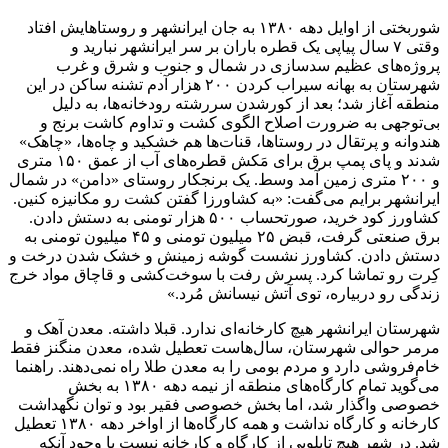
شوربختی از اوایل دهه ۱۳۸۰ به جان ایرانشهر و روستاهایش افتاد
وقتی ۷ سال پیاپی یک قطره باران بر سر ایرانشهر نبارید و
پروژه‌های عظیم سد‌سازی در شمال و جنوب و شرق و غرب
شهرستان به بهانه سیراب کردن ۲۰۰ هزار آدم تشنه ساکن در این
منطقه آغاز شد؛ بعد از کورشدن سررشته رودخانه‌ها، به دلیل
بی‌توجهی به ضرورت اصلاح الگوی کشت و تداوم کاشت برنج و
هندوانه و پرتقال در روستاها، قنات‌ها هم خشکید و چاه‌ها، «چاهک»
شدند و پای پمپ برق برای مَکش قطره‌های آب از عمق ۱۵۰ متری
و ۲۰۰ متری زمین آمد وسط. یک برنجکار روستای «دامن» در شمال
ایرانشهر برایم می‌گفت: «به کشاورزا گفتن کشت رو مکانیزه کنین.
کشاورز کود خرید، صورتحساب ۵۰۰ هزار تومنی به دستش دادن.
برق صنعتی گرفت، قبض ۲۵ میلیون تومنی و ۴۵ میلیون تومنی به
دستش دادن. کشاورز نشست گوشه زمینش و خشک شدن درخت و
کِرت رو تماشا کرد. پسرش رفت با سوخت‌کشی و قاچاق مواد خرج
زندگی رو دربیاره، توی آتش نیسانش مُرد.»
شهرستان ایرانشهر هیچ کارخانه‌ای ندارد. قبلا داشته. معدن آهک و
مرمر حوالی شهرستان، سال‌هاست تعطیل شده، معدن منگنز فقط
خام‌فروشی دارد و مردم بومی را به معدن طلا راه نمی‌دهند. راهنما
می‌گوید تمام کارگاه‌های منطقه از نیمه دهه ۱۳۸۰ به بخش
خصوصی واگذار شد، اما بخش خصوصی فقیر بود و توان نگهداشت
کارخانه و کارگاه نداشت و همه کارگاه‌ها از اواخر دهه ۱۳۸۰ تعطیل
شد. در شهر هیچ تابلویی از کارگاه و کارخانه نیست با وجود آنکه