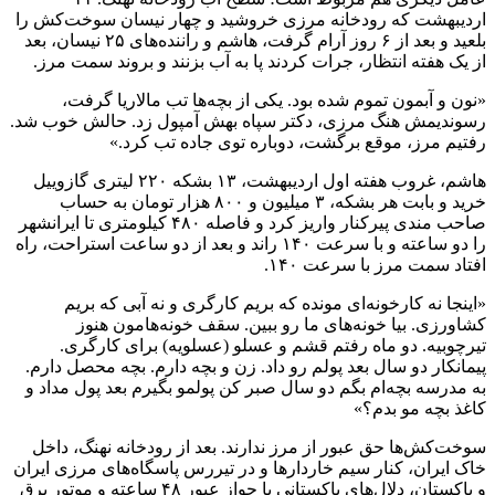
اردیبهشت که رودخانه مرزی خروشید و چهار نیسان سوخت‌کش را
بلعید و بعد از ۶ روز آرام گرفت، هاشم و راننده‌های ۲۵ نیسان، بعد
از یک هفته انتظار، جرات کردند پا به آب بزنند و بروند سمت مرز.
«نون و آبمون تموم شده بود. یکی از بچه‌ها تب مالاریا گرفت،
رسوندیمش هنگ مرزی، دکتر سپاه بهش آمپول زد. حالش خوب شد.
رفتیم مرز، موقع برگشت، دوباره توی جاده تب کرد.»
هاشم، غروب هفته اول اردیبهشت، ۱۳ بشکه ۲۲۰ لیتری گازوییل
خرید و بابت هر بشکه، ۳ میلیون و ۸۰۰ هزار تومان به حساب
صاحب مندی پیرکنار واریز کرد و فاصله ۴۸۰ کیلومتری تا ایرانشهر
را دو ساعته و با سرعت ۱۴۰ راند و بعد از دو ساعت استراحت، راه
افتاد سمت مرز با سرعت ۱۴۰.
«اینجا نه کارخونه‌ای مونده که بریم کارگری و نه آبی که بریم
کشاورزی. بیا خونه‌های ما رو ببین. سقف خونه‌هامون هنوز
تیرچوبیه. دو ماه رفتم قشم و عسلو (عسلویه) برای کارگری.
پیمانکار دو سال بعد پولم رو داد. زن و بچه دارم. بچه محصل دارم.
به مدرسه بچه‌ام بگم دو سال صبر کن پولمو بگیرم بعد پول مداد و
کاغذ بچه مو بدم؟»
سوخت‌کش‌ها حق عبور از مرز ندارند. بعد از رودخانه نهنگ، داخل
خاک ایران، کنار سیم خاردار‌ها و در تیررس پاسگاه‌های مرزی ایران
و پاکستان، دلال‌های پاکستانی با جواز عبور ۴۸ ساعته و موتور برق