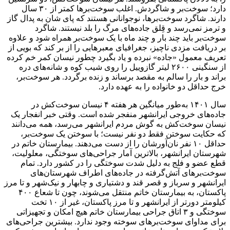
دارد؛ سوخت‌بر و شاگردش. اغلب سوخت‌بر‌ها کمتر از ۳۰ سال
دارند. شاگرد سوخت‌برها، نوجوانانی هستند که پای شان به پدال گاز
و ترمز نمی‌رسد و قِلق جاده‌های مرگ را بلد نیستند. شاگرد
سوخت‌بر باید چند بار و چند ماه با یک سوخت‌بر همراه شود و علاوه
بر دریافت مزدی ناچیز، جغرافیای معبر‌هایی را از بر کند که بویی از
تعریف معمول «جاده» نبرده و یاد بگیرد چطور نیسان کمر خم کرده
از سنگینی ۲۶۰۰ لیتر گازوییل را روی شیب کوه و شانه‌های دره
براند و بار را سالم به مقصد برساند و زنده برگردد. هر سوخت‌بر،
خرج حداقل دو خانواده را به عهده دارد.
سال ۱۴۰۱ به‌طور میانگین هر هفته ۴ نیسان سوخت‌کش در
جاده‌های خروجی ایرانشهر منفجر شده است. وقتی خبر انفجار یک
نیسان سوخت‌کش به گوش مردم ایرانشهر می‌رسد، همه می‌دانند
که حکایت سوختن فقط دو نفر نیست؛ با سوختن یک سوخت‌بر،
حداقل ۱۰ نفر نان‌آورشان را از دست می‌دهند. بیمارستان خاتم در
شهرستان ایرانشهر، بالاترین آمار جراحی‌های سوختگی، معلولیت،
قطع عضو و فلج به دلیل شدت سوختگی را در کشور دارد. تمام
سوخت‌بر‌های آتش‌گرفته در جاده‌های اطراف شهرستان‌های
ایرانشهر و سرباز و قصر قند و دشتیاری و چابهار و نیک‌شهر و تا مرز
پاکستان، به بیمارستان خاتم منتقل می‌شوند، چون تا شعاع ۴۰۰
کیلومتر دورتر از ایرانشهر و تا مرز پاکستان، غیر از ۱۰ تخت
سوختگی و ۳ اتاق جراحی بیمارستان خاتم هیچ امکان و تجهیزاتی
برای مداوای سوخت‌بر‌های سوخته وجود ندارد. بیشترین جراحی‌های