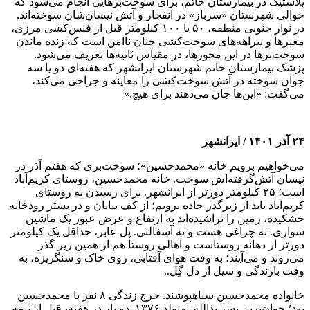
پلاستیک در بیمارستان خاتم، برای سوخت‌بر‌هایی انجام می‌شود که
حوالی شهرستان «سرباز» در انفجار و آتش نیسان‌شان سوخته‌اند.
در نوار جنوبی منطقه، ۵۰ یا ۱۰۰ کیلومتر قبل از فنس‌کشی مرزی،
معبر‌ها و بیراهه‌های سوخت‌کشی چنان ناامن است که زنده ماندن
سوخت‌بر‌ها در این محورها، در مقیاس ثانیه‌ها تعریف می‌شود.
پزشک بیمارستان خاتم شهرستان ایرانشهر که هفته‌ای دو یا سه
جوان سوخته در آتش سوخت‌کشی را معاینه و جراحی می‌کند،
می‌گفت: «این‌ها جان می‌دهند برای هیچ.»
۲۴ آذر ۱۴۰۱ / ایرانشهر‌
می‌خواهیم برویم خانه «محمدحسین»؛ سوخت‌بری که هفتم آذر در
نیسان آتش‌گرفته‌اش سوخت. خانه محمدحسین، روستای کریم‌آباد
است؛ ۲۵ کیلومتر دورتر از ایرانشهر. برای رسیدن به روستای
کریم‌آباد باید از زیرگذر جاده برویم؛ از کف بیابان و در بستر رودخانه
خشکیده، زمین را تراشیده‌اند به ارتفاع و عرض عبور یک ماشین
سواری. نه چراغی هست و نه آسفالتی. پل عابر، حداقل یک کیلومتر
دورتر از دهانه روستاست و اهالی روستا هم از همین زیر گذر
می‌روند و می‌آیند؛ به وقت هوای آفتابی، روی خاک و سنگریزه، به
وقت بارندگی و سیل از دل گِل..
خانواده محمدحسین سیاهپوشند. خرج زندگی ۸ نفر با محمدحسین
بود؛ جوان‌ترین پسر یدالله، متولد ۱۳۷۶. دو بار در هفته، قبل از نیمه