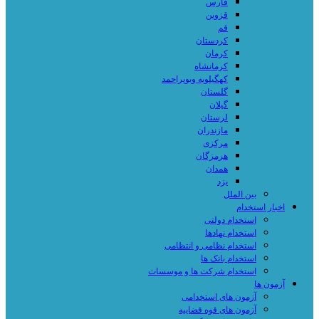
فارس
قزوین
قم
کردستان
کرمان
کرمانشاه
کهگیلویه وبویراحمد
گلستان
گیلان
لرستان
مازندران
مرکزی
هرمزگان
همدان
یزد
بین الملل
اخبار استخدام
استخدام دولتی
استخدام نهادها
استخدام نظامی و انتظامی
استخدام بانک ها
استخدام شرکت ها و موسسات
آزمون ها
آزمون های استخدامی
آزمون های قوه قضاییه