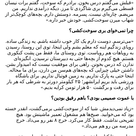
«قبلش می‌گفتم درس بخون. برادرم که سوخت، گفتم برات نیسان
قسطی می‌گیرم بری شاگردی تا مرز. دیگه درآمدی نداریم. من
مریضم. چاره‌ای نیست. پسرمه. دوستش دارم. بچه‌های کوچک‌تر از
شهاب میرن سوخت‌کشی. خودش خبر داره.»
چرا نمی‌خوای بری سوخت‌کشی؟
«می‌ترسم. دوست دارم یک کار خوب داشته باشم. یه زندگی ساده.
رویای زندگیم اینه که معلم بشم ولی اینجا، توی این روستا، رسیدن
به رویاهات هم رویاست. توی روستای ما، فقط من پشت کنکوری
هستم. هیچ کدوم از بچه‌ها حتی به دبیرستان نرسیدن. انگیزه‌ای
ندارن که درس بخونن. راهی برای موفقیت نیست که امیدوار بشن.
داشتن خیلی چیزایی که بچه‌های هم‌سن من دارن، برای ما محاله.
اینجا حتی یه پارک نداریم. یه زمین فوتبال نداریم. برای باشگاه
ورزشی باید بریم ایرانشهر؛ ۲۵ کیلومتر دورتر به شرطی که هر بار
برای رفت و برگشت ۵۰ هزار تومن کرایه بدیم.»
با عموت صمیمی بودی؟ باهم رفیق بودین؟
«زیاد نمی‌دیدمش. شبا که از سوخت‌کشی برمی‌گشت، انقدر خسته
بود که می‌خوابید. صبح‌ها هم مشغول تعمیر ماشینش بود. هیچ
تفریحی نداشت. فقط کار می‌کرد. خرج ۸ نفر رو می‌داد. خرج
مدرسه من رو هم می‌داد.»