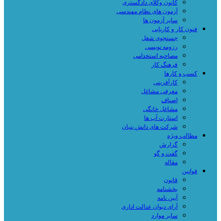
کانون وکلای دادگستری
آزمون های نظام مهندسی
سایر آزمون ها
فنون کار و کاریابی
جستجوی شغل
رزومه نویسی
مصاحبه استخدامی
فرهنگ کار
کسب و کارها
کارآفرینی
معرفی مشاغل
اصناف
مشاغل خانگی
استارت آپ ها
شرکت های دانش بنیان
مطالب ویژه
گزارش
گفت و گو
مقاله
قوانین
قانون
بخشنامه
آیین نامه
آرای دیوان عدالت اداری
سایر موارد