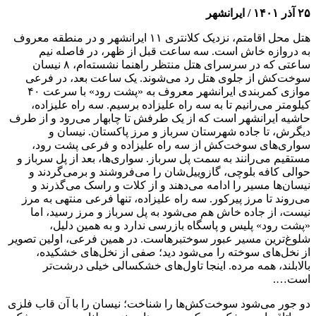
۲۵ آذر ۱۴۰۱ / ایرانشهر
هتل محل اقامتم، نزدیک کلانتری ۱۱ ایرانشهر و در منطقه معروف
به دروازه خاش است. سه ساعت قبل از ظهر، در فاصله نیم
ساعتی که در سرسرای هتل منتظر راهنما نشسته‌ام، ۸ نیسان
سوخت‌کش از جلوی هتل رد می‌شوند. یک ساعت بعد، در فرعی
موازی کمربندی ایرانشهر معروف به «پشت رود» با سرعت ۴۰
کیلومتر می‌رانیم تا به سه راه علیزاده برسیم. سه راه علیزاده،
حاشیه ایرانشهر است که از یک طرفش تا چابهار می‌رود و از طرف
دیگرش، تا جاده شهرستان سرباز و مرز پاکستان. نیسان و
سواری‌های سوخت‌کش از سه راه علیزاده و فرعی پشت رود،
مستقیم می‌رانند به سمت پل سرباز. سواری‌ها، بعد از پل سرباز و
حوالی کافه بلوچی، گازوییل‌شان را می‌فروشند و برمی‌گردند و
نیسان‌ها مسیر را ادامه می‌دهند و از کلات و راسک می‌گذرند و
می‌روند تا مرز پیرکور. سه راه علیزاده، تنها فرعی منتهی به مرز
نیست، از جاده خاش هم می‌شود به پل سرباز و مرز رسید، اما
«پشت رود» پلیس و پاسگاه بازرسی ندارد و به همین دلیل،
شلوغ‌ترین مسیر عبور سوختبرهاست. در همین فرعی، اولین تصویر
از نخل‌های سوخته را می‌شود دید؛ صفی از نخل‌های خشکیده،
بالابلند، همه مرده. اینجا تاول‌های خشکسالی خیلی درشت‌تر
است….
دو جور می‌شود سوخت‌کش‌ها را شناخت؛ نیسان را با آن قاب فلزی