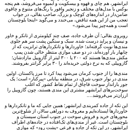
ایرانشهر، هم چای و قهوه و بیسکویت و آبمیوه می‌فروشد، هم پنجه
بوکس با مدل‌های مختلف و زنجیر وافور با رنگ‌های متنوع و چاقوی
ضامن‌دار در اندازه‌های کوچک و بزرگ. صاحب بقالی، در جواب
تعجب من از این همه تناقض، می‌خندد و می‌گوید «اینجا بلوچستان
است و همه‌چیز پیدا می‌شود.»
روبروی بقالی؛ آن طرف جاده، صف چند کیلومتری از تانکر و خاور
و نیسان و پراید درست شده. سبک و سنگین پشت سر هم جلوی
مندی‌ها نوبت گرفته‌اند؛ خاوردار‌ها و تانکردار‌های ترانزیت که از
چابهار بار آورده‌اند، در دو صف موازی منتظر خالی شدن پمپ
مکش مندی‌ها هستند که ۲۰۰ یا ۳۰۰ لیتر از گازوییل مازادشان؛
گازوییلی که به نرخ دولتی خریده‌اند را ۳۰ برابر گرانتر بفروشند.
مندی‌ها را از جنوب کرمان می‌شود پیدا کرد تا مرز پاکستان. اولین
مندی در نوار جنوب شرق، در منطقه بیابانی «پیرکنار» است؛ یک
جور بارانداز سوخت قاچاق از تمام نقاط کشور که اغلب
سوخت‌بر‌های ایرانشهر مشتری این مندی هستند، چون گازوییل را
ارزان‌تر می‌فروشد….
این تکه از جاده کمربندی ایرانشهر؛ همین جایی که ما و تانکردار‌ها و
خاوردار‌ها ایستاده‌ایم و معروف به دوراهی سالار، از شلوغ‌ترین
محور‌های خرید و فروش سوخت در جنوب استان سیستان و
بلوچستان است. غیر از مندی‌های تک‌افتاده در جاده‌های اطراف
ایرانشهر، در این تکه از جاده و فرعی «پشت رود» که موازی