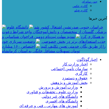
چند رسانه ای
گالری عکس
گالری فیلم
آخرین خبرها
خراسان جنوبی صدرنشین اشتغال کشور شد
دانشگاه علوم
پزشکی گلستان از متخصصان و دانش‌آموختگان واجد شرایط دعوت
به همکاری کرد
تمدید مهلت ثبت‌نام دومین فراخوان شناسایی و
جذب استعدادهای برتر در بخش خصوصی
وضعیت سربازی خود
را از طریق یگان خدمتی تعیین تکلیف کنید
اختصاص ۱۶۰ میلیارد
تومان تسهیلات مشاغل خانگی به استان کرمانشاه
اخبارگوناگون
اخبار وزارت کار
سازمان تامین اجتماعی
کارگری
حقوق و دستمزد
بخش آموزش و پژوهش
وزارت آموزش و پرورش
وزارت علوم ، تحقیقات و فناوری
دانشگاه های غیر دولتی
دانشگاه های افسری
آموزش های مهارتی ، فنی و حرفه ای