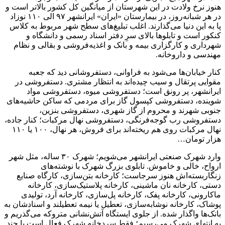
هنوز نرخ ولادت در این شهرستان از میانگین کل کشور بالاتر است و
در هر شبانه‌روز، در بیمارستان «ایران» ایرانشهر ۹۷ الی ۱۱۰ نوزاد
پا به این دنیا می‌گذارند. اغلب تبلیغ‌های سطح شهر مربوط به کلاس
کنکور است و تابلو‌ها بالای سرِ دفتر اسناد رسمی و دانشگاه و
شهرداری و کارگزاری بیمه و بانک و اغذیه‌فروشی و بقالی و نظام
مهندسی و داروخانه.
کنار خیابان‌ها می‌شود به فراوانی، دستفروشانی دید که جعبه
مقوایی پرتقال و سیب چیده‌اند به انتظار مشتری. دستفروشی در
ایرانشهر، پر رونق است؛ دستفروشی میوه، دستفروشی مواد
شوینده، دستفروشی کپسول گاز برای مردمی که ساکن حاشیه‌های
جنوبی شهرند و محروم از گاز شهری، دستفروشی بنزین،
دستفروشی رب گوجه‌فرنگی، دستفروشی نهال مرکبات؛ کنار جاده،
نهال مرکبات روی هم ریخته‌اند برای فروش، هر نهال، ۱۰۰ یا ۱۱۰
هزار تومان…
وارد شهرک صنعتی ایرانشهر می‌شویم؛ شهرک ۳۰ ساله، مثل شهر
ارواح، خالی و خاموش. تابلوی بزرگ شهرک با نوشته‌های
زنگاربسته‌اش هنوز سرجاست؛ کارخانه بتن‌سازی، کارگاه صنایع
دستی، کارخانه نان ماشینی، کارخانه پلاستیک‌سازی، کارخانه
ماکارونی، کارخانه پفک، کارخانه پل‌سازی، کارخانه آرد، تولیدی
پوشاک، کارخانه نوشابه‌سازی، تعطیل یا نیمه تعطیلند و اسنادشان به
بانک‌ها واگذار شده. از جلوی ایستگاه آتش‌نشانی متروکه می‌گذریم و
به انتهای شهرک می‌رسیم؛ فقط سردخانه شهرک فعال است با چند