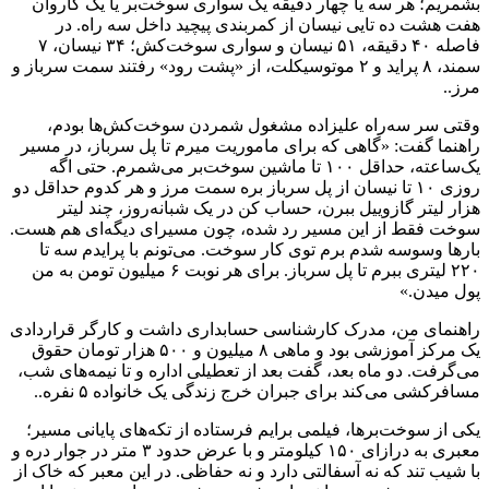
بشمریم؛ هر سه یا چهار دقیقه یک سواری سوخت‌بر یا یک کاروان
هفت هشت ده تایی نیسان از کمربندی پیچید داخل سه راه. در
فاصله ۴۰ دقیقه، ۵۱ نیسان و سواری سوخت‌کش؛ ۳۴ نیسان، ۷
سمند، ۸ پراید و ۲ موتوسیکلت، از «پشت رود» رفتند سمت سرباز و
مرز..
وقتی سر سه‌راه علیزاده مشغول شمردن سوخت‌کش‌ها بودم،
راهنما گفت: «گاهی که برای ماموریت میرم تا پل سرباز، در مسیر
یک‌ساعته، حداقل ۱۰۰ تا ماشین سوخت‌بر می‌شمرم. حتی اگه
روزی ۱۰ تا نیسان از پل سرباز بره سمت مرز و هر کدوم حداقل دو
هزار لیتر گازوییل ببرن، حساب کن در یک شبانه‌روز، چند لیتر
سوخت فقط از این مسیر رد شده، چون مسیرای دیگه‌ای هم هست.
بار‌ها وسوسه شدم برم توی کار سوخت. می‌تونم با پرایدم سه تا
۲۲۰ لیتری ببرم تا پل سرباز. برای هر نوبت ۶ میلیون تومن به من
پول میدن.»
راهنمای من، مدرک کارشناسی حسابداری داشت و کارگر قراردادی
یک مرکز آموزشی بود و ماهی ۸ میلیون و ۵۰۰ هزار تومان حقوق
می‌گرفت. دو ماه بعد، گفت بعد از تعطیلی اداره و تا نیمه‌های شب،
مسافرکشی می‌کند برای جبران خرج زندگی یک خانواده ۵ نفره..
یکی از سوخت‌برها، فیلمی برایم فرستاده از تکه‌های پایانی مسیر؛
معبری به درازای ۱۵۰ کیلومتر و با عرض حدود ۳ متر در جوار دره و
با شیب تند که نه آسفالتی دارد و نه حفاظی. در این معبر که خاک از