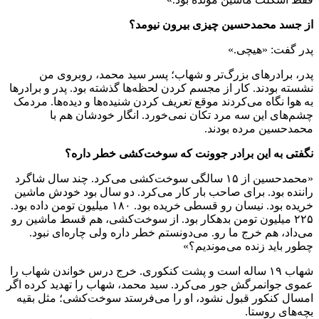
از جسد محمدحسین چیزی بیرون نیومد؟
پدر گفت: «هیچی.»
پدر، برادر‌های بزرگ‌تر و شهاب؛ پسر سید محمد، روبروی من
نشسته بودند. کار از مجسم کردن لحظه‌ها گذشته بود. پدر و برادر‌ها
به هوا نگاه می‌کردند موقع تعریف کردن شنیده‌ها و دیده‌ها. مردمک
چشم‌های این سه مرد تکان نمی‌خورد. انگار خودشان هم با
محمدحسین مرده بودند.
نگفتی به این برادر جوونت که سوخت‌کشی خطر داره؟
«محمدحسین از ۱۵ سالگی سوخت‌کشی می‌کرد. چند سال شاگرد
راننده بود. برای صاحب بار کار می‌کرد. دو سال بود خودش ماشین
خریده بود. نیسان رو قسطی خریده بود. ۱۸۰ میلیون تومن داده بود.
۲۲۵ میلیون تومن بدهکار بود. از سوخت‌کشی، هم قسط ماشین رو
می‌داد، هم خرج ما رو. می‌دونستم خطر داره ولی چاره‌ای نبود.
چطور باید زنده می‌موندیم؟»
شهاب ۱۹ ساله است و پشت کنکوری. خرج درس خواندن شهاب را
عموی جوانمرگش جور می‌کرد. سید محمد، شهاب را تهدید کرده اگر
امسال کنکور قبول نشود، او را می‌فرستد سوخت‌کشی؛ مثل بقیه
بچه‌های روستا.