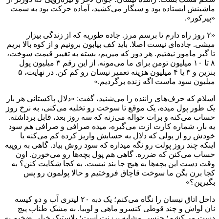
ماشینش ایستاده بود و سیگار می‌کشید، آماده حرکت بود به سمت
«پیرکور».
«۲ روز راه دارم تا برسم مرز. جاده طوریه که از زندگی بیزار
میشی. جاده‌ای نیست اصلا. باید کف بیابون برونیم و از کوه بالا بریم
تا گیر مامور نیفتیم. هر دور که میریم، بسته به تغییر قیمت سوخت،
۸ تا ۱۰ میلیون تومن برای ما می‌مونه. از این رقم ۳ میلیون پول
بنزین و ۳ یا ۴ میلیون هزینه تعمیر نیسان رو کم کن. در نهایت، ۵
میلیون سود ماست اگه زنده برگردیم.»
اسلام که حرف‌های راننده را می‌شنید، گفت: «دلال پاکستانی هر بار
یک طور پول میده، یک موقع تا سوخت رو تخلیه می‌کنی، به نرخ روز
حساب می‌کنه و برات حواله می‌زنه که سه روز بعد، قابل برداشته.
یه بار، شماره کارت ازت می‌گیره، میده صرافی و صرافی هم سود
خودش رو از پولی که دلال به حسابش واریز کرده کم می‌کنه یا
اینکه چند روز پولت رو نگه میداره که سود روش بیاد. گاهی به روپیه
حساب می‌کنن که ضرره. گاهی هم پول بچه‌ها رو می‌خورن. اون
وقت دست این بچه‌ها به هیچ جا بند نیست. به کجا شکایت کنن؟ به
کجا برن بگن ما سوخت قاچاق فروختیم و حالا پولمون رو پس
بگیرین؟»
داخل اتاق نیسان را نگاه می‌کنم؛ یک دبه ۲۰ لیتری آب و دو کیسه
نان لواش و چند قوطی کنسرو ماهی و لوبیا. به مشک طناب پیچ
دست می‌کشم؛ جنسی مشابه برزنت است؛ پلاستیک خیلی ضخیم به