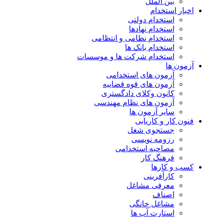
بین الملل
اخبار استخدام
استخدام دولتی
استخدام نهادها
استخدام نظامی و انتظامی
استخدام بانک ها
استخدام شرکت ها و موسسات
آزمون ها
آزمون های استخدامی
آزمون های قوه قضاییه
کانون وکلای دادگستری
آزمون های نظام مهندسی
سایر آزمون ها
فنون کار و کاریابی
جستجوی شغل
رزومه نویسی
مصاحبه استخدامی
فرهنگ کار
کسب و کارها
کارآفرینی
معرفی مشاغل
اصناف
مشاغل خانگی
استارت آپ ها