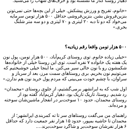
دهیار روستا کنار ما نشسته بود و حرف‌های شهاب را می‌شنید.
«خانوم، تفریح و ورزش پیشکش. خیلی از این بچه‌ها حتی نمی‌تونن
بنزین‌فروش بشن. بنزین‌فروشی حداقل ۵۰۰ هزار تومن سرمایه
می‌خواد که دو تا دبه ۲۰ لیتری و ۷۰ لیتری و دو سه متر شلنگ
بخری.»
۵۰۰ هزار تومن واقعا رقم زیادیه؟
«خیلی زیاده خانوم. توی روستای کریم‌آباد، ۵۰۰ هزار تومن، پول نون
یک هفته یک خانواده ۷ نفره است. توی این روستا خیلی از خانواده‌ها
شکمشون رو با نون خالی سیر می‌کنن. ما اینجا خیلی خوشبختیم که
می‌تونیم نون بخریم. بری روستا‌های سمت مرز، بعد از سرباز و
سراوان، با چشم خودت می‌بینی که مردم پول خرید نون هم ندارن.»
اول شب که به ایرانشهر برمی‌گشتیم، از جلوی روستای «محمدان»
رد شدیم. روستا، تاریک تاریک بود. دهیار کریم‌آباد گفته بود از
روستای محمدان، حدود ۱۰ سوخت‌بر در انفجار ماشین‌شان سوخته
و مرده‌اند.
راهنمای من می‌گفت روستا‌های سر تا ته کمربندی ایرانشهر؛ از
محمدان تا حاشیه بمپور، حدود ۱۵ هزار نفر جمعیت دارد که حداقل
۶ هزار نفرشان سوخت‌بر و شاگرد سوخت‌برند….