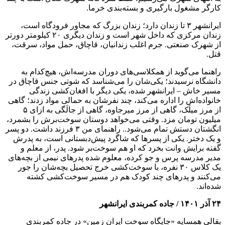
کارگر مشغول بارگیری و بسته‌بندی خرما.
ایرانشهر ۳ تا زندان دارد؛ زندان بزرگ که مجاور فرودگاه است،
زندان مرکزی که داخل شهر است و زندان دیگری ۲۰ کیلومتر دورتر
از شهرک صنعتی. جرم اغلب زندانیان، قاچاق، حمل مواد، سرقت،
قتل.
راهنما می‌گوید از همکلاسی‌های دوران مدرسه‌اش، هیچ‌کدام به
دانشگاه نرسیدند؛ یکی‌شان را می‌شناسد که شوتی جنس قاچاق در
مسیر خاش – ایرانشهر شده، یکی دیگر با افغان‌کشی زندگی
خانواده‌اش را اداره می‌کند، چند نفرشان به حمالی مواد زدند؛ گاهی
از مرز میلَک، گاهی از مرز میرجاوه، گاهی از جالَگی به ازای ۵
میلیون تومان مزد. وقتی می‌خواهد دوستان سوخت‌برش را بشمرد،
انگشتان دستش تمام می‌شود.. راهنمای من ۳ فرزند داشت. دو پسر
و یک دختر. یکی از پسر‌ها که شاگرد پیش‌دبستانی است، به پدرش
گفته برایش وانت بخرد که او هم سوخت‌بر شود. پدر، از معلم و
مدیر مدرسه پرس و جو کرده، معلوم شده پدر‌های نیمی از بچه‌های
یک کلاس ۳۰ نفره، با سوخت‌کشی خرج تحصیل بچه‌شان را جور
می‌کنند و پدر‌های چند کودک هم در مسیر سوخت‌کشی کشته
شده‌اند.
۲۴ آذر ۱۴۰۱ / جاده کمربندی ایرانشهر
بقالی همسایه «جایگاه سوخت ایران زمین» در جاده کمربندی