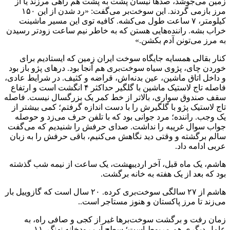
زمین می‌جوشد، صد‌ها نیسان پشت به پشت هم راهی مرزند یا از
مرز بازمی گردند. این سوخت‌بر می‌گفت: «رد شدن از این ۱۵۰
کیلومتر، ۷ ساعت طول می‌کشه. کافیه توی این مسیر ماشینت
خراب بشه. راننده‌هایی هستن که به خاطر نیم ساعت زودتر رسیدن
به مرز می‌تونن آدم بکشن.»
کنار بقالی همسایه جایگاه سوخت ایران زمین که ایستادیم برای
خوردن چای، پژوی سیاه سوخت‌بری هم آنجا بود. در‌های پژو باز بود
و داخل اتاق ماشین، عین بدنه‌اش، قراضه و کثیف. در شرایط عادی،
فاصله تاج لاستیک ماشین با گلگیر حداکثر ۴ انگشت است و ارتفاع
سقف صندوق سواری، بالاتر از خط کمر یک بزرگسال نیست. فاصله
تاج لاستیک پژو با گلگیرش را با دست اندازه گرفتم؛ کمی بیشتر از
یک وجب. راننده؛ مرد جوانی بود که با تلفن حرف می‌زد و حوصله
جواب سوال غریبه را نداشت. صدای حرفش را شنیدیم که می‌گفت
سالم برگشته و وقتی دید نگاهش می‌کنیم، باقی حرفش را به زبان
عربی ادامه داد.
هاشم، یک ماه قبل، آخر اردیبهشت، یک ساعت از نیمه شب گذشته
بود که بعد از یک هفته به خانه برگشت.
هاشم از ۲۷ سالگی سوخت‌بری کرده. ۲۰ سال است که گازوییل بار
می‌زند تا مرز پاکستان و هنوز مستاجر است..
زمان رفت و برگشت سوخت‌بر‌ها غیر از کجی و صافی راه، به
عامل دیگری هم مربوط است؛ سطح آب رودخانه نهنگ. ۱۱