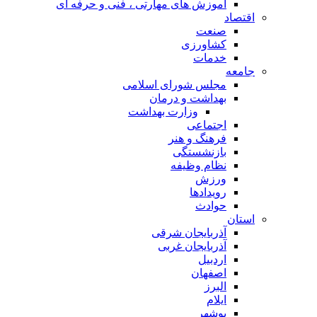
آموزش های مهارتی ، فنی و حرفه ای
اقتصاد
صنعت
کشاورزی
خدمات
جامعه
مجلس شورای اسلامی
بهداشت و درمان
وزارت بهداشت
اجتماعی
فرهنگ و هنر
بازنشستگی
نظام وظیفه
ورزش
رویدادها
حوادث
استان
آذربایجان شرقی
آذربایجان غربی
اردبیل
اصفهان
البرز
ایلام
بوشهر