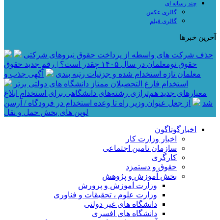
چند رسانه ای
گالری عکس
گالری فیلم
آخرین خبرها
حذف شرکت های واسطه از پرداخت حقوق نیروهای شرکتی
حقوق نومعلمان در سال ۱۴۰۵ چقدر است؟ | رقم جدید حقوق
معلمان تازه استخدام شده و جزئیات رتبه بندی
آگهی جذب و
استخدام فارغ التحصیلان ممتاز دانشگاه های دولتی برتر
معیار‌های جدید هم‌ترازی رشته‌های دانشگاهی برای استخدام ابلاغ
شد
از جعل عنوان وزیر راه تا وعده استخدام در فرودگاه / آرسن
لوپن های بخش حمل و نقل
اخبارگوناگون
اخبار وزارت کار
سازمان تامین اجتماعی
کارگری
حقوق و دستمزد
بخش آموزش و پژوهش
وزارت آموزش و پرورش
وزارت علوم ، تحقیقات و فناوری
دانشگاه های غیر دولتی
دانشگاه های افسری