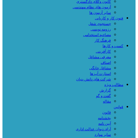
کانون وکلای دادگستری
آزمون های نظام مهندسی
سایر آزمون ها
فنون کار و کاریابی
جستجوی شغل
رزومه نویسی
مصاحبه استخدامی
فرهنگ کار
کسب و کارها
کارآفرینی
معرفی مشاغل
اصناف
مشاغل خانگی
استارت آپ ها
شرکت های دانش بنیان
مطالب ویژه
گزارش
گفت و گو
مقاله
قوانین
قانون
بخشنامه
آیین نامه
آرای دیوان عدالت اداری
سایر موارد