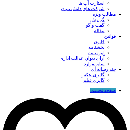
استارت آپ ها
شرکت های دانش بنیان
مطالب ویژه
گزارش
گفت و گو
مقاله
قوانین
قانون
بخشنامه
آیین نامه
آرای دیوان عدالت اداری
سایر موارد
چند رسانه ای
گالری عکس
گالری فیلم
صفحه نخست