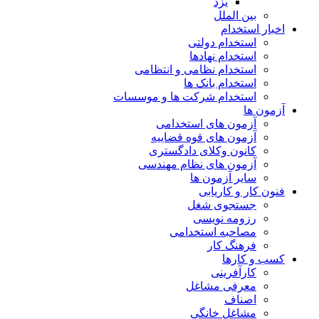
یزد
بین الملل
اخبار استخدام
استخدام دولتی
استخدام نهادها
استخدام نظامی و انتظامی
استخدام بانک ها
استخدام شرکت ها و موسسات
آزمون ها
آزمون های استخدامی
آزمون های قوه قضاییه
کانون وکلای دادگستری
آزمون های نظام مهندسی
سایر آزمون ها
فنون کار و کاریابی
جستجوی شغل
رزومه نویسی
مصاحبه استخدامی
فرهنگ کار
کسب و کارها
کارآفرینی
معرفی مشاغل
اصناف
مشاغل خانگی