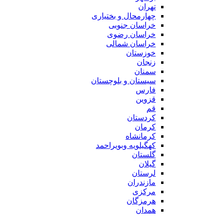
تهران
چهارمحال و بختیاری
خراسان جنوبی
خراسان رضوی
خراسان شمالی
خوزستان
زنجان
سمنان
سیستان و بلوچستان
فارس
قزوین
قم
کردستان
کرمان
کرمانشاه
کهگیلویه وبویراحمد
گلستان
گیلان
لرستان
مازندران
مرکزی
هرمزگان
همدان