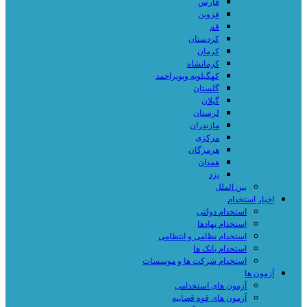
فارس
قزوین
قم
کردستان
کرمان
کرمانشاه
کهگیلویه وبویراحمد
گلستان
گیلان
لرستان
مازندران
مرکزی
هرمزگان
همدان
یزد
بین الملل
اخبار استخدام
استخدام دولتی
استخدام نهادها
استخدام نظامی و انتظامی
استخدام بانک ها
استخدام شرکت ها و موسسات
آزمون ها
آزمون های استخدامی
آزمون های قوه قضاییه