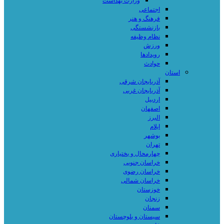
وزارت بهداشت
اجتماعی
فرهنگ و هنر
بازنشستگی
نظام وظیفه
ورزش
رویدادها
حوادث
استان
آذربایجان شرقی
آذربایجان غربی
اردبیل
اصفهان
البرز
ایلام
بوشهر
تهران
چهارمحال و بختیاری
خراسان جنوبی
خراسان رضوی
خراسان شمالی
خوزستان
زنجان
سمنان
سیستان و بلوچستان