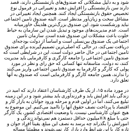
شود و به دلیل مشکلاتی که صندوق‌های بازنشستگی دارند، قصد
دارند سن بازنشستگی را افزایش دهند و تغییراتی در فرمول نوع
تخصیص حقوق بازنشستگی ایجاد کنند. همچنین ایجاد تغییراتی در
مشاغل سخت و زیان‌آور مدنظر است. البته صندوق تامین اجتماعی
نباید ورشکست شود. این صندوق بزرگ‌ترین هلدینگ خاورمیانه
است. عدم مدیریت‌های موجود و تبدیل شدن این سازمان به حیاط
خلوت باعث مشکلات این صندوق شده است. سازمان تامین
اجتماعی یک صندوق بین‌نسلی است و اساساً از دولت بودجه‌ای
دریافت نمی‌کند، در حالی که اصلی‌ترین تصمیم‌گیرنده برای صندوق
تامین اجتماعی در حال حاضر دولت است. این در شرایطی است که
صندوق تامین اجتماعی را جامعه کارگری و کارفرمایی باید مدیریت
کنند، نه دولت، متاسفانه تنها کسانی که حق رای و نظر در مورد
پولی که کارگر و کارفرما به صندوق تامین اجتماعی واریز می‌کنند
را ندارند، همین جامعه کارگر و کارفرمایی است که صندوق به آنها
تعلق دارد.
در مورد ماده ۱۵، از یک طرف کارشناسان اعتقاد دارند که امید در
زندگی باید افزایش یابد و فرزندآوری باید بیشتر شود و در این زمینه
تبلیغ می‌کنند، اما در اولین قدم و مرحله ورود جوانان به بازار کار و
اقتصاد با پرداخت نصف حقوق آنها را ناامید می‌کنیم. این موضوع به
هیچ عنوان کارشناسی نیست. با وضعیت اقتصادی کشور، یک کارگر
حتی با مبلغ ۷/۸میلیون حداقل دستمزد هم نمی‌تواند زندگی و
اموراتش را بگذراند چه برسد به نصف این مبلغ. یقیناً افراد جوان و
تازه کار با این شرایط وارد بازار کار نمی‌شوند و مطمئناً مساله