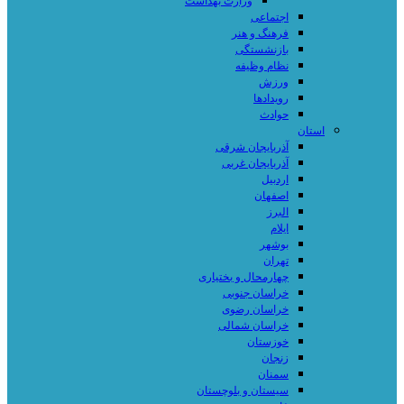
وزارت بهداشت
اجتماعی
فرهنگ و هنر
بازنشستگی
نظام وظیفه
ورزش
رویدادها
حوادث
استان
آذربایجان شرقی
آذربایجان غربی
اردبیل
اصفهان
البرز
ایلام
بوشهر
تهران
چهارمحال و بختیاری
خراسان جنوبی
خراسان رضوی
خراسان شمالی
خوزستان
زنجان
سمنان
سیستان و بلوچستان