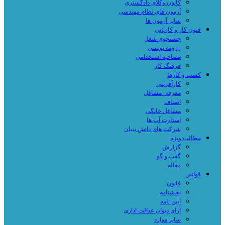
کانون وکلای دادگستری
آزمون های نظام مهندسی
سایر آزمون ها
فنون کار و کاریابی
جستجوی شغل
رزومه نویسی
مصاحبه استخدامی
فرهنگ کار
کسب و کارها
کارآفرینی
معرفی مشاغل
اصناف
مشاغل خانگی
استارت آپ ها
شرکت های دانش بنیان
مطالب ویژه
گزارش
گفت و گو
مقاله
قوانین
قانون
بخشنامه
آیین نامه
آرای دیوان عدالت اداری
سایر موارد