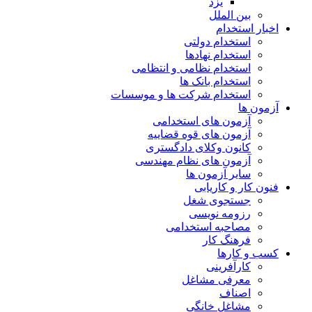
یزد
بین الملل
اخبار استخدام
استخدام دولتی
استخدام نهادها
استخدام نظامی و انتظامی
استخدام بانک ها
استخدام شرکت ها و موسسات
آزمون ها
آزمون های استخدامی
آزمون های قوه قضاییه
کانون وکلای دادگستری
آزمون های نظام مهندسی
سایر آزمون ها
فنون کار و کاریابی
جستجوی شغل
رزومه نویسی
مصاحبه استخدامی
فرهنگ کار
کسب و کارها
کارآفرینی
معرفی مشاغل
اصناف
مشاغل خانگی