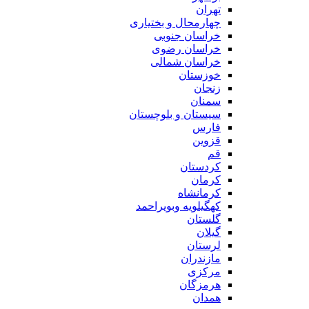
تهران
چهارمحال و بختیاری
خراسان جنوبی
خراسان رضوی
خراسان شمالی
خوزستان
زنجان
سمنان
سیستان و بلوچستان
فارس
قزوین
قم
کردستان
کرمان
کرمانشاه
کهگیلویه وبویراحمد
گلستان
گیلان
لرستان
مازندران
مرکزی
هرمزگان
همدان