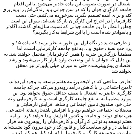
اشتغال در صورت تصویب این ماده حادتر می‌شود. با این اقدام
جامعه کارگری جوان را که در سن جوانی باید زندگی‌اش را پایه‌ریزی
کند و برای آینده تصمیم بگیرد، سرخورده می‌کنیم. حتی دست
کارفرما را در اخراج این کارگران باز گذاشته‌اند، سوال این است
چطور انتظار داریم جامعه جوانی که نسبت سال‌های گذشته آگاه‌تر
و باسوادتر شده است را با این شرایط به‌کار بگیریم؟
از طرفی شاید در نگاه اول این طور به نظر برسد که ماده ۱۵ و
پرداخت نصف حقوق و… به نفع جامعه کارفرمایی است، اما
مطمئناً بزرگ‌ترین ضربه را همین کارفرمایان متحمل خواهند شد. به
این دلیل که جوانان با این وضعیت وارد بازار کار نمی‌شوند و رشد
اقتصادی پیش‌بینی‌شده حتی به میزان خیلی پایین‌تر نیز محقق
نخواهد شد.
تعارض منافعی که در لایحه برنامه هفتم توسعه به وجود آورده‌اند،
تامین اجتماعی را با کاهش درآمد روبه‌رو می‌کند چراکه جامعه
کارگری حاضر به اشتغال با نصف حداقل حقوق نخواهد بود. این
موارد مطمینا نه به نفع جامعه کارگری است و نه کارفرمایی و نه
حتی خود صندوق تامین اجتماعی و شاهد افزایش نارضایتی و
معضلات اجتماعی خواهیم بود و با افزایش ناهنجاری‌های اجتماعی،
هزینه‌های دولت و جامعه و کشور افزایش پیدا خواهد کرد. برنامه
هفتم توسعه به نوعی کارگران و کارفرمایان را روبه‌روی هم قرار
داده‌اند. در واقع سیاست‌گذار و قانون‌گذار خود بیرون گود نشسته‌اند
و این دو مجموعه کارگر و کارفرما را که باید کنار هم کار کنند و