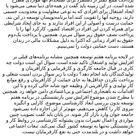
شده است. در این زمینه باید گفت در همه‌جای دنیا سعی می‌شود با
ایجاد اشتغال برای افرادی که به نوعی معلولیت و محدودیت جسمی
دارند، روحیه آنها را تقویت کنند.اما برنامه‌نویسان توسعه در این بند،
حمایت درست و اصولی از این افراد ندارند و به جای ایجاد شرایطی
برای همراه کردن این افراد در اقتصاد کشور، کارکرد آنها را با
پرداخت نصف حقوق زیر سوال می‌برد. همچنین با پرداخت یک‌دوم
حقوق به افراد زندانی که اکثرا به دلیل مشکلات مالی در زندان
هستند، دست حمایتی دولت را نمی‌بینیم.
در لایحه برنامه هفتم توسعه همچنین مشابه برنامه‌های قبلی بر
افزایش تولید و اشتغال تاکید شده است، سوال این است دولت چه
کاری در قبال جامعه کارگری و کارفرمایی و کارآفرینان و
تولیدکنندگان باید انجام دهد؟ دولت با زیر سوال بردن امنیت شغلی و
پرداخت نکردن حداقل‌ها به جای حمایت از کارآفرینان و رفع موانع
کار تولیدی و کارآفرینی از وظیفه خود شانه خالی کرده و با این
اقدامات به ناهنجاری اجتماعی و بی‌اعتمادی دامن خواهد زد. همچنین
با مطرح شدن موضوع افزایش سن بازنشستگی در برنامه هفتم
توسعه بدون بررسی ابعاد کارشناسی موضوع، کارایی و انگیزه
نیروی کار را کاهش می‌دهیم، مهم‌تر از این اجازه داده نمی‌شود
جامعه جوان وارد بازار کار شوند. در پایان باید گفت تصویب چنین
مواردی و اعمال تغییرات بدون پشتوانه کارشناسی در روابط کار و
بازنشستگی نه‌تنها به توسعه کشور کمک نمی‌کند، تبعات اجتماعی
خواهد داشت و در بلندمدت حتی به نفع کارفرمایان نیست.