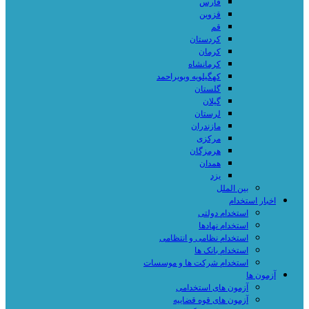
فارس
قزوین
قم
کردستان
کرمان
کرمانشاه
کهگیلویه وبویراحمد
گلستان
گیلان
لرستان
مازندران
مرکزی
هرمزگان
همدان
یزد
بین الملل
اخبار استخدام
استخدام دولتی
استخدام نهادها
استخدام نظامی و انتظامی
استخدام بانک ها
استخدام شرکت ها و موسسات
آزمون ها
آزمون های استخدامی
آزمون های قوه قضاییه