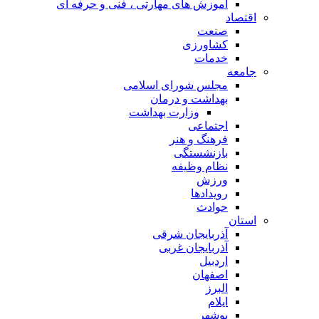
آموزش های مهارتی ، فنی و حرفه ای
اقتصاد
صنعت
کشاورزی
خدمات
جامعه
مجلس شورای اسلامی
بهداشت و درمان
وزارت بهداشت
اجتماعی
فرهنگ و هنر
بازنشستگی
نظام وظیفه
ورزش
رویدادها
حوادث
استان
آذربایجان شرقی
آذربایجان غربی
اردبیل
اصفهان
البرز
ایلام
بوشهر