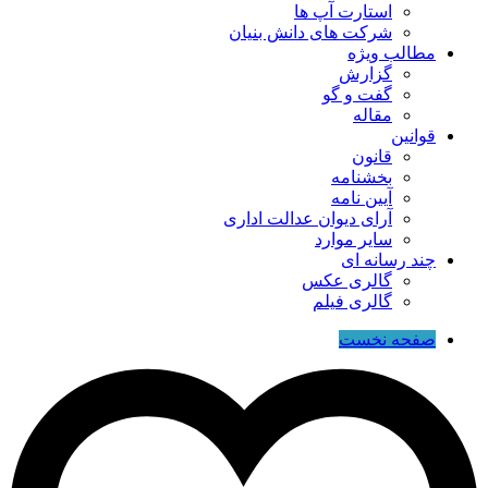
استارت آپ ها
شرکت های دانش بنیان
مطالب ویژه
گزارش
گفت و گو
مقاله
قوانین
قانون
بخشنامه
آیین نامه
آرای دیوان عدالت اداری
سایر موارد
چند رسانه ای
گالری عکس
گالری فیلم
صفحه نخست