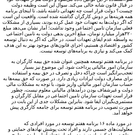
در قبال قانون شانه خالی می‌کند. سوال این است وظیفه دولت
چیست؟ دولت قرار است چه تعهداتی داشته باشد، تا اینجای برنامه
همه هزینه‌ها بر دوش کارگران گذاشته شده است. واقعیت این است
که اگر دولت‌ها به تعهدات خود عمل کرده بودند، بسیاری از مشکلات
فعلی سازمان تامین اجتماعی وجود نداشت؛ آمار نشان می‌دهد مبلغ
۳۲۰هزار میلیارد تومان، مبلغ آخرین بدهی دولت به تامین اجتماعی
به واسطه عدم ایفای تعهدات است. در حالی که اگر به دنبال توسعه
کشور و اقتصادی هستیم، اجرای قانون‌های موجود بهتر به این هدف
کمک می‌کند و نیازی به برنامه‌های توسعه نیست.
در برنامه هفتم توسعه همچنین عنوان شده حق بیمه کارگران به
سازمان امور مالیاتی پرداخت شود. این موضوع نیز بسیار
تعجب‌برانگیز است چراکه دخل و تصرف در حق بیمه و استفاده
برای مصارف دولت ایرادات زیادی دارد. در صورت که حق بیمه‌ها به
حساب سازمان امور مالیاتی واریز شود، با توجه به مشکلات مالی
دولت و غیرشفاف بودن درآمدهای مالیاتی معلوم نیست، چطور
قرار است تعهدات سازمان تامین اجتماعی در مقابل کارگران و
مستمری‌بگیران ایفا شود. بنابراین مشکلات جدی از این بابت در
صورت تصویب در برنامه هفتم توسعه برای جامعه کارگری پیش
خواهد آمد.
در مورد ماده ۱۶ برنامه هفتم توسعه در مورد افرادی که
معلولیت‌های جسمی دارند و افراد تحت پوشش نهادهای حمایتی و
پرداخت مبلغ کمتر از دستمزد برای استخدام آنها مواردی مطرح