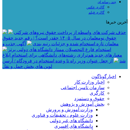
چند رسانه ای
گالری عکس
گالری فیلم
آخرین خبرها
حذف شرکت های واسطه از پرداخت حقوق نیروهای شرکتی
حقوق نومعلمان در سال ۱۴۰۵ چقدر است؟ | رقم جدید حقوق
معلمان تازه استخدام شده و جزئیات رتبه بندی
آگهی جذب و
استخدام فارغ التحصیلان ممتاز دانشگاه های دولتی برتر
معیار‌های جدید هم‌ترازی رشته‌های دانشگاهی برای استخدام ابلاغ
شد
از جعل عنوان وزیر راه تا وعده استخدام در فرودگاه / آرسن
لوپن های بخش حمل و نقل
اخبارگوناگون
اخبار وزارت کار
سازمان تامین اجتماعی
کارگری
حقوق و دستمزد
بخش آموزش و پژوهش
وزارت آموزش و پرورش
وزارت علوم ، تحقیقات و فناوری
دانشگاه های غیر دولتی
دانشگاه های افسری