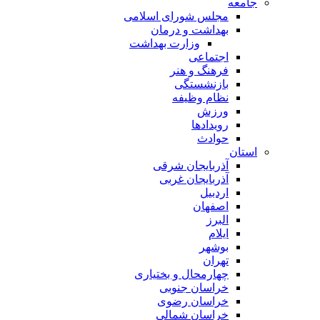
جامعه
مجلس شورای اسلامی
بهداشت و درمان
وزارت بهداشت
اجتماعی
فرهنگ و هنر
بازنشستگی
نظام وظیفه
ورزش
رویدادها
حوادث
استان
آذربایجان شرقی
آذربایجان غربی
اردبیل
اصفهان
البرز
ایلام
بوشهر
تهران
چهارمحال و بختیاری
خراسان جنوبی
خراسان رضوی
خراسان شمالی