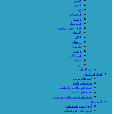
فارس
قزوین
قم
کردستان
کرمان
کرمانشاه
کهگیلویه وبویراحمد
گلستان
گیلان
لرستان
مازندران
مرکزی
هرمزگان
همدان
یزد
بین الملل
اخبار استخدام
استخدام دولتی
استخدام نهادها
استخدام نظامی و انتظامی
استخدام بانک ها
استخدام شرکت ها و موسسات
آزمون ها
آزمون های استخدامی
آزمون های قوه قضاییه