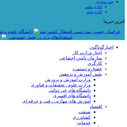
چند رسانه ای
گالری عکس
گالری فیلم
آخرین خبرها
خراسان جنوبی صدرنشین اشتغال کشور شد
دانشگاه علوم پزش
استعدادهای برتر در بخش خصوصی
و
اخبارگوناگون
اخبار وزارت کار
سازمان تامین اجتماعی
کارگری
حقوق و دستمزد
بخش آموزش و پژوهش
وزارت آموزش و پرورش
وزارت علوم ، تحقیقات و فناوری
دانشگاه های غیر دولتی
دانشگاه های افسری
آموزش های مهارتی ، فنی و حرفه ای
اقتصاد
صنعت
کشاورزی
خدمات