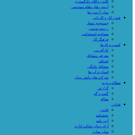
کانون وکلای دادگستری
آزمون های نظام مهندسی
سایر آزمون ها
فنون کار و کاریابی
جستجوی شغل
رزومه نویسی
مصاحبه استخدامی
فرهنگ کار
کسب و کارها
کارآفرینی
معرفی مشاغل
اصناف
مشاغل خانگی
استارت آپ ها
شرکت های دانش بنیان
مطالب ویژه
گزارش
گفت و گو
مقاله
قوانین
قانون
بخشنامه
آیین نامه
آرای دیوان عدالت اداری
سایر موارد