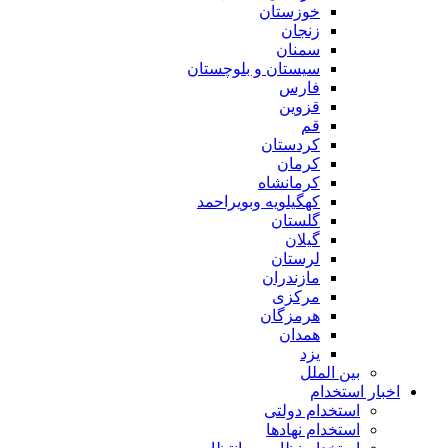
خوزستان
زنجان
سمنان
سیستان و بلوچستان
فارس
قزوین
قم
کردستان
کرمان
کرمانشاه
کهگیلویه وبویراحمد
گلستان
گیلان
لرستان
مازندران
مرکزی
هرمزگان
همدان
یزد
بین الملل
اخبار استخدام
استخدام دولتی
استخدام نهادها