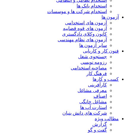
استخدام نظامی و انتظامی
استخدام بانک ها
استخدام شرکت ها و موسسات
آزمون ها
آزمون های استخدامی
آزمون های قوه قضاییه
کانون وکلای دادگستری
آزمون های نظام مهندسی
سایر آزمون ها
فنون کار و کاریابی
جستجوی شغل
رزومه نویسی
مصاحبه استخدامی
فرهنگ کار
کسب و کارها
کارآفرینی
معرفی مشاغل
اصناف
مشاغل خانگی
استارت آپ ها
شرکت های دانش بنیان
مطالب ویژه
گزارش
گفت و گو