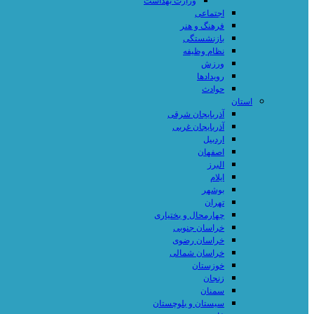
وزارت بهداشت
اجتماعی
فرهنگ و هنر
بازنشستگی
نظام وظیفه
ورزش
رویدادها
حوادث
استان
آذربایجان شرقی
آذربایجان غربی
اردبیل
اصفهان
البرز
ایلام
بوشهر
تهران
چهارمحال و بختیاری
خراسان جنوبی
خراسان رضوی
خراسان شمالی
خوزستان
زنجان
سمنان
سیستان و بلوچستان