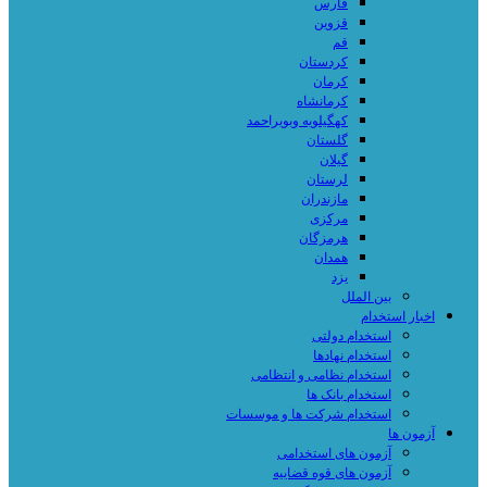
فارس
قزوین
قم
کردستان
کرمان
کرمانشاه
کهگیلویه وبویراحمد
گلستان
گیلان
لرستان
مازندران
مرکزی
هرمزگان
همدان
یزد
بین الملل
اخبار استخدام
استخدام دولتی
استخدام نهادها
استخدام نظامی و انتظامی
استخدام بانک ها
استخدام شرکت ها و موسسات
آزمون ها
آزمون های استخدامی
آزمون های قوه قضاییه