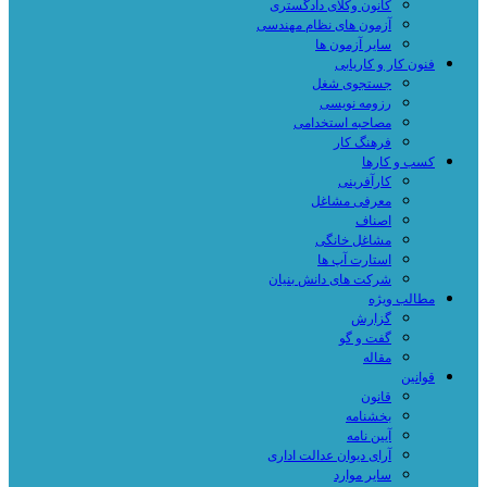
کانون وکلای دادگستری
آزمون های نظام مهندسی
سایر آزمون ها
فنون کار و کاریابی
جستجوی شغل
رزومه نویسی
مصاحبه استخدامی
فرهنگ کار
کسب و کارها
کارآفرینی
معرفی مشاغل
اصناف
مشاغل خانگی
استارت آپ ها
شرکت های دانش بنیان
مطالب ویژه
گزارش
گفت و گو
مقاله
قوانین
قانون
بخشنامه
آیین نامه
آرای دیوان عدالت اداری
سایر موارد