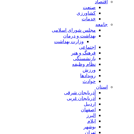
اقتصاد
صنعت
کشاورزی
خدمات
جامعه
مجلس شورای اسلامی
بهداشت و درمان
وزارت بهداشت
اجتماعی
فرهنگ و هنر
بازنشستگی
نظام وظیفه
ورزش
رویدادها
حوادث
استان
آذربایجان شرقی
آذربایجان غربی
اردبیل
اصفهان
البرز
ایلام
بوشهر
تهران