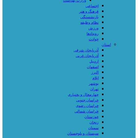
وزارت بهداشت
اجتماعی
فرهنگ و هنر
بازنشستگی
نظام وظیفه
ورزش
رویدادها
حوادث
استان
آذربایجان شرقی
آذربایجان غربی
اردبیل
اصفهان
البرز
ایلام
بوشهر
تهران
چهارمحال و بختیاری
خراسان جنوبی
خراسان رضوی
خراسان شمالی
خوزستان
زنجان
سمنان
سیستان و بلوچستان