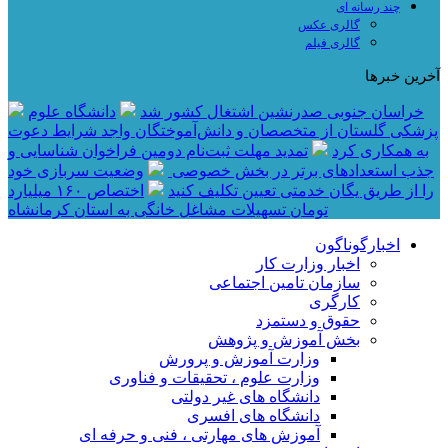
چند رسانه ای
گالری عکس
گالری فیلم
آخرین خبرها
خراسان جنوبی صدرنشین اشتغال کشور شد
دانشگاه علوم
پزشکی گلستان از متخصصان و دانش‌آموختگان واجد شرایط دعوت
به همکاری کرد
تمدید مهلت ثبت‌نام دومین فراخوان شناسایی و
جذب استعدادهای برتر در بخش خصوصی
وضعیت سربازی خود
را از طریق یگان خدمتی تعیین تکلیف کنید
اختصاص ۱۶۰ میلیارد
تومان تسهیلات مشاغل خانگی به استان کرمانشاه
اخبارگوناگون
اخبار وزارت کار
سازمان تامین اجتماعی
کارگری
حقوق و دستمزد
بخش آموزش و پژوهش
وزارت آموزش و پرورش
وزارت علوم ، تحقیقات و فناوری
دانشگاه های غیر دولتی
دانشگاه های افسری
آموزش های مهارتی ، فنی و حرفه ای