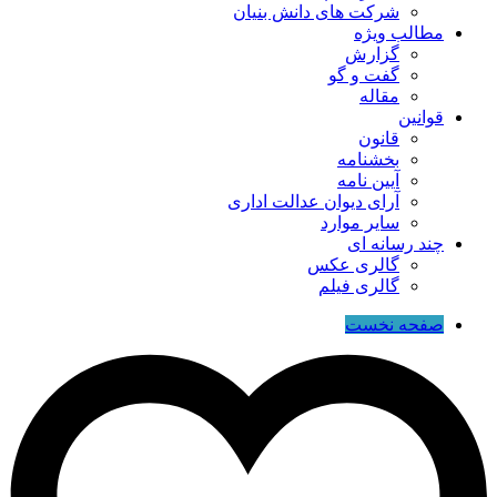
شرکت های دانش بنیان
مطالب ویژه
گزارش
گفت و گو
مقاله
قوانین
قانون
بخشنامه
آیین نامه
آرای دیوان عدالت اداری
سایر موارد
چند رسانه ای
گالری عکس
گالری فیلم
صفحه نخست