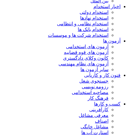
بین الملل
اخبار استخدام
استخدام دولتی
استخدام نهادها
استخدام نظامی و انتظامی
استخدام بانک ها
استخدام شرکت ها و موسسات
آزمون ها
آزمون های استخدامی
آزمون های قوه قضاییه
کانون وکلای دادگستری
آزمون های نظام مهندسی
سایر آزمون ها
فنون کار و کاریابی
جستجوی شغل
رزومه نویسی
مصاحبه استخدامی
فرهنگ کار
کسب و کارها
کارآفرینی
معرفی مشاغل
اصناف
مشاغل خانگی
استارت آپ ها