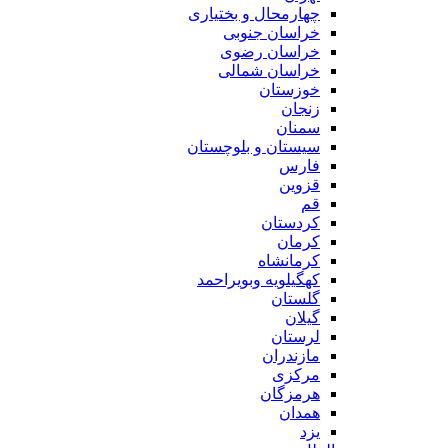
چهارمحال و بختیاری
خراسان جنوبی
خراسان رضوی
خراسان شمالی
خوزستان
زنجان
سمنان
سیستان و بلوچستان
فارس
قزوین
قم
کردستان
کرمان
کرمانشاه
کهگیلویه وبویراحمد
گلستان
گیلان
لرستان
مازندران
مرکزی
هرمزگان
همدان
یزد