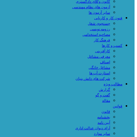
کانون وکلای دادگستری
آزمون های نظام مهندسی
سایر آزمون ها
فنون کار و کاریابی
جستجوی شغل
رزومه نویسی
مصاحبه استخدامی
فرهنگ کار
کسب و کارها
کارآفرینی
معرفی مشاغل
اصناف
مشاغل خانگی
استارت آپ ها
شرکت های دانش بنیان
مطالب ویژه
گزارش
گفت و گو
مقاله
قوانین
قانون
بخشنامه
آیین نامه
آرای دیوان عدالت اداری
سایر موارد