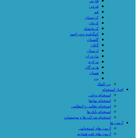
فارس
قزوین
قم
کردستان
کرمان
کرمانشاه
کهگیلویه وبویراحمد
گلستان
گیلان
لرستان
مازندران
مرکزی
هرمزگان
همدان
یزد
بین الملل
اخبار استخدام
استخدام دولتی
استخدام نهادها
استخدام نظامی و انتظامی
استخدام بانک ها
استخدام شرکت ها و موسسات
آزمون ها
آزمون های استخدامی
آزمون های قوه قضاییه