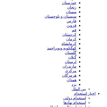
خوزستان
زنجان
سمنان
سیستان و بلوچستان
فارس
قزوین
قم
کردستان
کرمان
کرمانشاه
کهگیلویه وبویراحمد
گلستان
گیلان
لرستان
مازندران
مرکزی
هرمزگان
همدان
یزد
بین الملل
اخبار استخدام
استخدام دولتی
استخدام نهادها