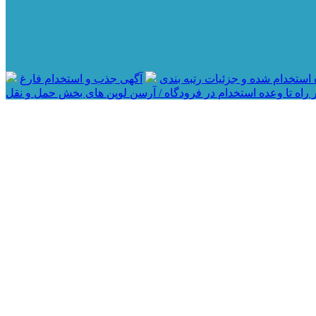
آگهی جذب و استخدام فارغ
 راه تا وعده استخدام در فرودگاه / آرسن لوپن های بخش حمل و نقل