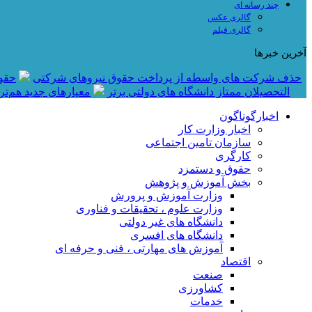
چند رسانه ای
گالری عکس
گالری فیلم
آخرین خبرها
حذف شرکت های واسطه از پرداخت حقوق نیروهای شرکتی
حقوق نومعلمان 
التحصیلان ممتاز دانشگاه های دولتی برتر
معیار‌های جدید هم‌ت
اخبارگوناگون
اخبار وزارت کار
سازمان تامین اجتماعی
کارگری
حقوق و دستمزد
بخش آموزش و پژوهش
وزارت آموزش و پرورش
وزارت علوم ، تحقیقات و فناوری
دانشگاه های غیر دولتی
دانشگاه های افسری
آموزش های مهارتی ، فنی و حرفه ای
اقتصاد
صنعت
کشاورزی
خدمات