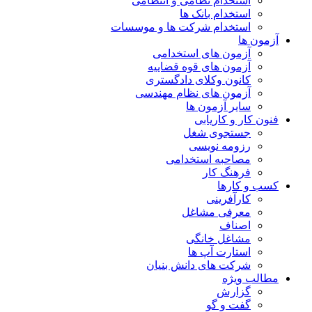
استخدام نظامی و انتظامی
استخدام بانک ها
استخدام شرکت ها و موسسات
آزمون ها
آزمون های استخدامی
آزمون های قوه قضاییه
کانون وکلای دادگستری
آزمون های نظام مهندسی
سایر آزمون ها
فنون کار و کاریابی
جستجوی شغل
رزومه نویسی
مصاحبه استخدامی
فرهنگ کار
کسب و کارها
کارآفرینی
معرفی مشاغل
اصناف
مشاغل خانگی
استارت آپ ها
شرکت های دانش بنیان
مطالب ویژه
گزارش
گفت و گو