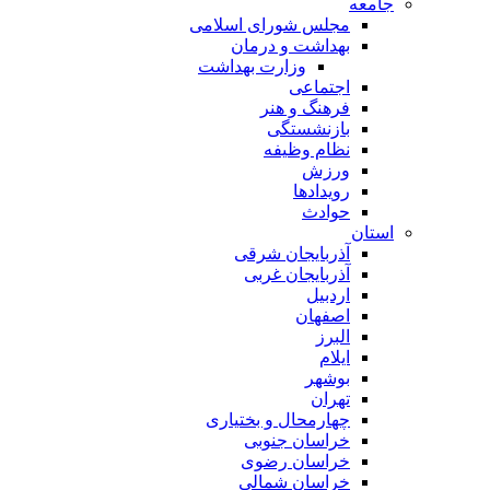
جامعه
مجلس شورای اسلامی
بهداشت و درمان
وزارت بهداشت
اجتماعی
فرهنگ و هنر
بازنشستگی
نظام وظیفه
ورزش
رویدادها
حوادث
استان
آذربایجان شرقی
آذربایجان غربی
اردبیل
اصفهان
البرز
ایلام
بوشهر
تهران
چهارمحال و بختیاری
خراسان جنوبی
خراسان رضوی
خراسان شمالی