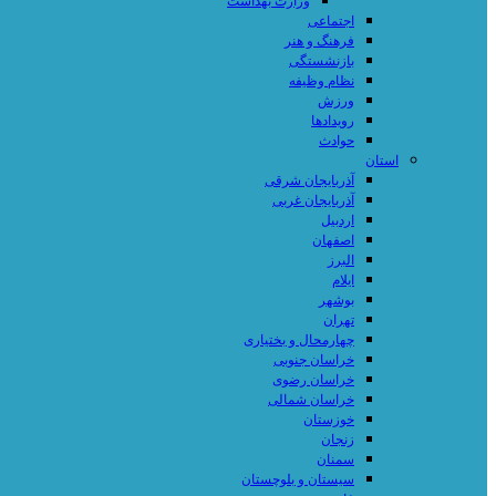
وزارت بهداشت
اجتماعی
فرهنگ و هنر
بازنشستگی
نظام وظیفه
ورزش
رویدادها
حوادث
استان
آذربایجان شرقی
آذربایجان غربی
اردبیل
اصفهان
البرز
ایلام
بوشهر
تهران
چهارمحال و بختیاری
خراسان جنوبی
خراسان رضوی
خراسان شمالی
خوزستان
زنجان
سمنان
سیستان و بلوچستان