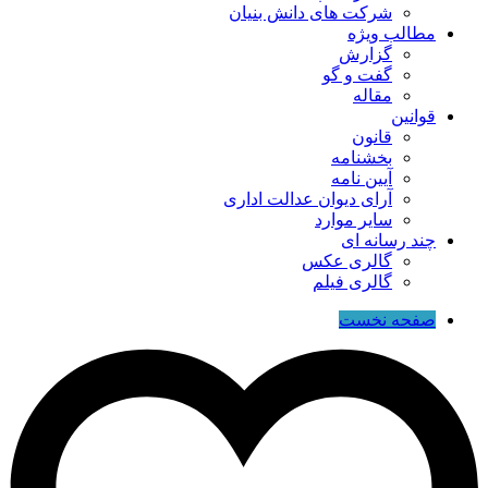
شرکت های دانش بنیان
مطالب ویژه
گزارش
گفت و گو
مقاله
قوانین
قانون
بخشنامه
آیین نامه
آرای دیوان عدالت اداری
سایر موارد
چند رسانه ای
گالری عکس
گالری فیلم
صفحه نخست