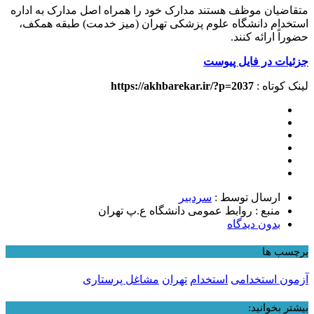
متقاضیان موظف هستند مدارک خود را همراه اصل مدارک به اداره
استخدام دانشگاه علوم پزشکی تهران (میز خدمت) طبقه همکف،
حضوراً ارائه کنند.
جزئیات در فایل پیوست
لینک کوتاه :
https://akhbarekar.ir/?p=2037
ارسال توسط :
سردبیر
منبع : روابط عمومی دانشگاه ع.پ تهران
بدون دیدگاه
برچسب ها
آزمون استخدامی
استخدام
تهران
مشاغل پرستاری
بیشتر بخوانید: