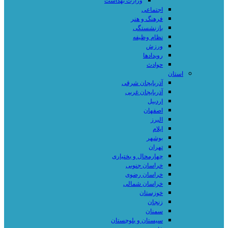
وزارت بهداشت
اجتماعی
فرهنگ و هنر
بازنشستگی
نظام وظیفه
ورزش
رویدادها
حوادث
استان
آذربایجان شرقی
آذربایجان غربی
اردبیل
اصفهان
البرز
ایلام
بوشهر
تهران
چهارمحال و بختیاری
خراسان جنوبی
خراسان رضوی
خراسان شمالی
خوزستان
زنجان
سمنان
سیستان و بلوچستان