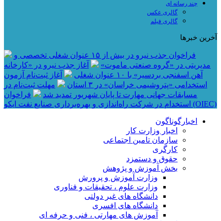
چند رسانه ای
گالری عکس
گالری فیلم
آخرین خبرها
فراخوان جذب نیرو در بیش از ۱۵ عنوان شغلی تخصصی و
مدیریتی در «گروه صنعتی ماموت»
آغاز جذب نیرو در «کارخانه
آهن اسفنجی بردسیر» با ۱۰ عنوان شغلی
آغاز ثبت‌نام آزمون
استخدامی «پتروشیمی خراسان» در ۳ استان
مهلت ثبت‌نام در
مسابقات جهانی مهارت تا پایان شهریور تمدید شد
فراخوان
استخدام در شرکت راه‌اندازی و بهره‌برداری صنایع نفت ایکو (OIEC)
اخبارگوناگون
اخبار وزارت کار
سازمان تامین اجتماعی
کارگری
حقوق و دستمزد
بخش آموزش و پژوهش
وزارت آموزش و پرورش
وزارت علوم ، تحقیقات و فناوری
دانشگاه های غیر دولتی
دانشگاه های افسری
آموزش های مهارتی ، فنی و حرفه ای