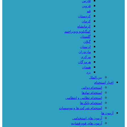
فارس
قزوین
قم
کردستان
کرمان
کرمانشاه
کهگیلویه وبویراحمد
گلستان
گیلان
لرستان
مازندران
مرکزی
هرمزگان
همدان
یزد
بین الملل
اخبار استخدام
استخدام دولتی
استخدام نهادها
استخدام نظامی و انتظامی
استخدام بانک ها
استخدام شرکت ها و موسسات
آزمون ها
آزمون های استخدامی
آزمون های قوه قضاییه