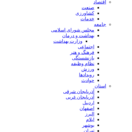
اقتصاد
صنعت
کشاورزی
خدمات
جامعه
مجلس شورای اسلامی
بهداشت و درمان
وزارت بهداشت
اجتماعی
فرهنگ و هنر
بازنشستگی
نظام وظیفه
ورزش
رویدادها
حوادث
استان
آذربایجان شرقی
آذربایجان غربی
اردبیل
اصفهان
البرز
ایلام
بوشهر
تهران