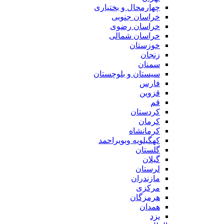
چهارمحال و بختیاری
خراسان جنوبی
خراسان رضوی
خراسان شمالی
خوزستان
زنجان
سمنان
سیستان و بلوچستان
فارس
قزوین
قم
کردستان
کرمان
کرمانشاه
کهگیلویه وبویراحمد
گلستان
گیلان
لرستان
مازندران
مرکزی
هرمزگان
همدان
یزد