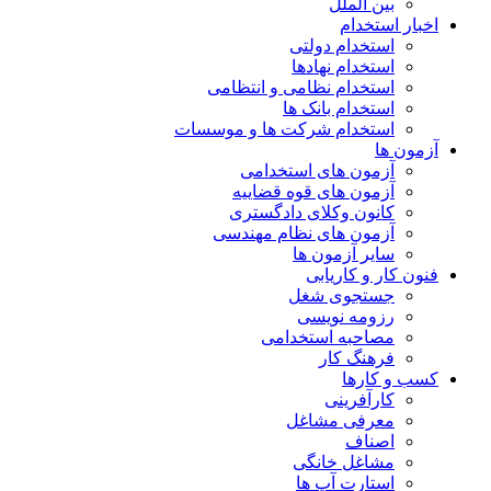
بین الملل
اخبار استخدام
استخدام دولتی
استخدام نهادها
استخدام نظامی و انتظامی
استخدام بانک ها
استخدام شرکت ها و موسسات
آزمون ها
آزمون های استخدامی
آزمون های قوه قضاییه
کانون وکلای دادگستری
آزمون های نظام مهندسی
سایر آزمون ها
فنون کار و کاریابی
جستجوی شغل
رزومه نویسی
مصاحبه استخدامی
فرهنگ کار
کسب و کارها
کارآفرینی
معرفی مشاغل
اصناف
مشاغل خانگی
استارت آپ ها