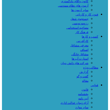
کانون وکلای دادگستری
آزمون های نظام مهندسی
سایر آزمون ها
فنون کار و کاریابی
جستجوی شغل
رزومه نویسی
مصاحبه استخدامی
فرهنگ کار
کسب و کارها
کارآفرینی
معرفی مشاغل
اصناف
مشاغل خانگی
استارت آپ ها
شرکت های دانش بنیان
مطالب ویژه
گزارش
گفت و گو
مقاله
قوانین
قانون
بخشنامه
آیین نامه
آرای دیوان عدالت اداری
سایر موارد