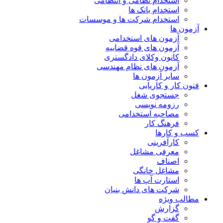
استخدام نظامی و انتظامی
استخدام بانک ها
استخدام شرکت ها و موسسات
آزمون ها
آزمون های استخدامی
آزمون های قوه قضاییه
کانون وکلای دادگستری
آزمون های نظام مهندسی
سایر آزمون ها
فنون کار و کاریابی
جستجوی شغل
رزومه نویسی
مصاحبه استخدامی
فرهنگ کار
کسب و کارها
کارآفرینی
معرفی مشاغل
اصناف
مشاغل خانگی
استارت آپ ها
شرکت های دانش بنیان
مطالب ویژه
گزارش
گفت و گو