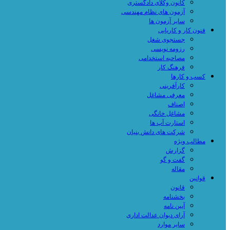
کانون وکلای دادگستری
آزمون های نظام مهندسی
سایر آزمون ها
فنون کار و کاریابی
جستجوی شغل
رزومه نویسی
مصاحبه استخدامی
فرهنگ کار
کسب و کارها
کارآفرینی
معرفی مشاغل
اصناف
مشاغل خانگی
استارت آپ ها
شرکت های دانش بنیان
مطالب ویژه
گزارش
گفت و گو
مقاله
قوانین
قانون
بخشنامه
آیین نامه
آرای دیوان عدالت اداری
سایر موارد