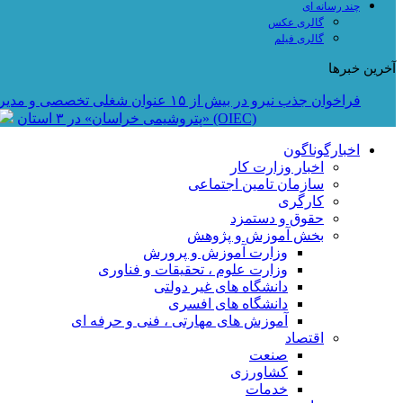
چند رسانه ای
گالری عکس
گالری فیلم
آخرین خبرها
فراخوان جذب نیرو در بیش از ۱۵ عنوان شغلی تخصصی و مدیریتی در «گروه صنعتی ماموت»
فراخوان استخدام در شرکت راه‌اندازی و بهره‌برداری صنایع نفت ایکو (OIEC)
«پتروشیمی خراسان» در ۳ استان
اخبارگوناگون
اخبار وزارت کار
سازمان تامین اجتماعی
کارگری
حقوق و دستمزد
بخش آموزش و پژوهش
وزارت آموزش و پرورش
وزارت علوم ، تحقیقات و فناوری
دانشگاه های غیر دولتی
دانشگاه های افسری
آموزش های مهارتی ، فنی و حرفه ای
اقتصاد
صنعت
کشاورزی
خدمات