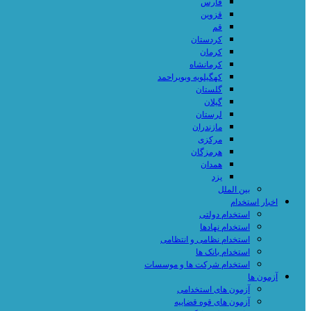
فارس
قزوین
قم
کردستان
کرمان
کرمانشاه
کهگیلویه وبویراحمد
گلستان
گیلان
لرستان
مازندران
مرکزی
هرمزگان
همدان
یزد
بین الملل
اخبار استخدام
استخدام دولتی
استخدام نهادها
استخدام نظامی و انتظامی
استخدام بانک ها
استخدام شرکت ها و موسسات
آزمون ها
آزمون های استخدامی
آزمون های قوه قضاییه