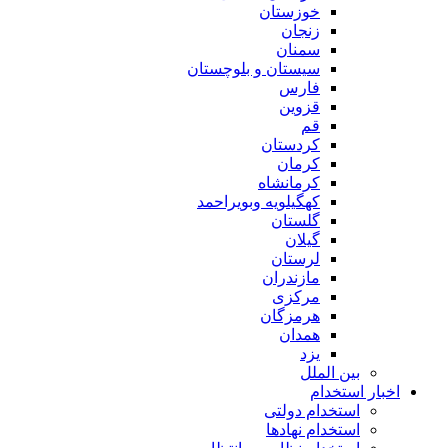
خوزستان
زنجان
سمنان
سیستان و بلوچستان
فارس
قزوین
قم
کردستان
کرمان
کرمانشاه
کهگیلویه وبویراحمد
گلستان
گیلان
لرستان
مازندران
مرکزی
هرمزگان
همدان
یزد
بین الملل
اخبار استخدام
استخدام دولتی
استخدام نهادها