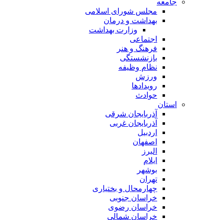
جامعه
مجلس شورای اسلامی
بهداشت و درمان
وزارت بهداشت
اجتماعی
فرهنگ و هنر
بازنشستگی
نظام وظیفه
ورزش
رویدادها
حوادث
استان
آذربایجان شرقی
آذربایجان غربی
اردبیل
اصفهان
البرز
ایلام
بوشهر
تهران
چهارمحال و بختیاری
خراسان جنوبی
خراسان رضوی
خراسان شمالی