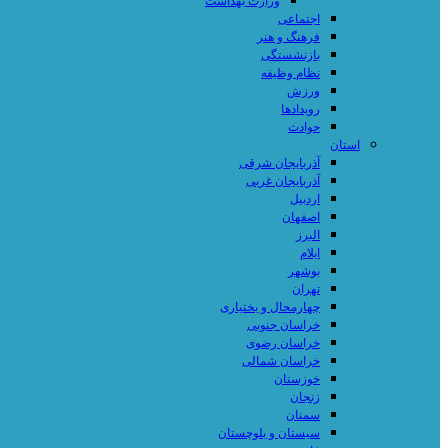
وزارت بهداشت
اجتماعی
فرهنگ و هنر
بازنشستگی
نظام وظیفه
ورزش
رویدادها
حوادث
استان
آذربایجان شرقی
آذربایجان غربی
اردبیل
اصفهان
البرز
ایلام
بوشهر
تهران
چهارمحال و بختیاری
خراسان جنوبی
خراسان رضوی
خراسان شمالی
خوزستان
زنجان
سمنان
سیستان و بلوچستان