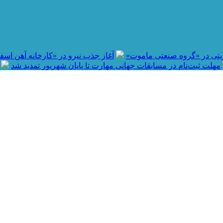
آغاز جذب نیرو در «کارخانه آهن اسفنجی بردسی
مهلت ثبت‌نام در مسابقات جهانی مهارت تا پایان شهریور تمدید شد