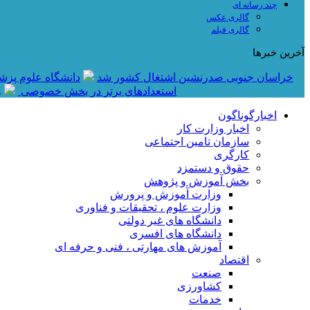
چند رسانه ای
گالری عکس
گالری فیلم
آخرین خبرها
خراسان جنوبی صدرنشین اشتغال کشور شد
دانشگاه علوم پزش
استعدادهای برتر در بخش خصوصی
و
اخبارگوناگون
اخبار وزارت کار
سازمان تامین اجتماعی
کارگری
حقوق و دستمزد
بخش آموزش و پژوهش
وزارت آموزش و پرورش
وزارت علوم ، تحقیقات و فناوری
دانشگاه های غیر دولتی
دانشگاه های افسری
آموزش های مهارتی ، فنی و حرفه ای
اقتصاد
صنعت
کشاورزی
خدمات