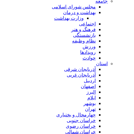
جامعه
مجلس شورای اسلامی
بهداشت و درمان
وزارت بهداشت
اجتماعی
فرهنگ و هنر
بازنشستگی
نظام وظیفه
ورزش
رویدادها
حوادث
استان
آذربایجان شرقی
آذربایجان غربی
اردبیل
اصفهان
البرز
ایلام
بوشهر
تهران
چهارمحال و بختیاری
خراسان جنوبی
خراسان رضوی
خراسان شمالی