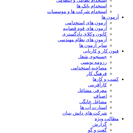
استخدام نظامی و انتظامی
استخدام بانک ها
استخدام شرکت ها و موسسات
آزمون ها
آزمون های استخدامی
آزمون های قوه قضاییه
کانون وکلای دادگستری
آزمون های نظام مهندسی
سایر آزمون ها
فنون کار و کاریابی
جستجوی شغل
رزومه نویسی
مصاحبه استخدامی
فرهنگ کار
کسب و کارها
کارآفرینی
معرفی مشاغل
اصناف
مشاغل خانگی
استارت آپ ها
شرکت های دانش بنیان
مطالب ویژه
گزارش
گفت و گو