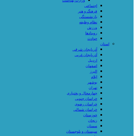
وزارت بهداشت
اجتماعی
فرهنگ و هنر
بازنشستگی
نظام وظیفه
ورزش
رویدادها
حوادث
استان
آذربایجان شرقی
آذربایجان غربی
اردبیل
اصفهان
البرز
ایلام
بوشهر
تهران
چهارمحال و بختیاری
خراسان جنوبی
خراسان رضوی
خراسان شمالی
خوزستان
زنجان
سمنان
سیستان و بلوچستان