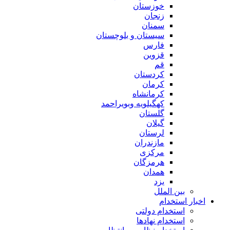
خوزستان
زنجان
سمنان
سیستان و بلوچستان
فارس
قزوین
قم
کردستان
کرمان
کرمانشاه
کهگیلویه وبویراحمد
گلستان
گیلان
لرستان
مازندران
مرکزی
هرمزگان
همدان
یزد
بین الملل
اخبار استخدام
استخدام دولتی
استخدام نهادها