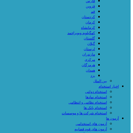
فارس
قزوین
قم
کردستان
کرمان
کرمانشاه
کهگیلویه وبویراحمد
گلستان
گیلان
لرستان
مازندران
مرکزی
هرمزگان
همدان
یزد
بین الملل
اخبار استخدام
استخدام دولتی
استخدام نهادها
استخدام نظامی و انتظامی
استخدام بانک ها
استخدام شرکت ها و موسسات
آزمون ها
آزمون های استخدامی
آزمون های قوه قضاییه