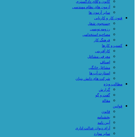
کانون وکلای دادگستری
آزمون های نظام مهندسی
سایر آزمون ها
فنون کار و کاریابی
جستجوی شغل
رزومه نویسی
مصاحبه استخدامی
فرهنگ کار
کسب و کارها
کارآفرینی
معرفی مشاغل
اصناف
مشاغل خانگی
استارت آپ ها
شرکت های دانش بنیان
مطالب ویژه
گزارش
گفت و گو
مقاله
قوانین
قانون
بخشنامه
آیین نامه
آرای دیوان عدالت اداری
سایر موارد