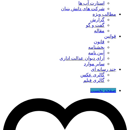
استارت آپ ها
شرکت های دانش بنیان
مطالب ویژه
گزارش
گفت و گو
مقاله
قوانین
قانون
بخشنامه
آیین نامه
آرای دیوان عدالت اداری
سایر موارد
چند رسانه ای
گالری عکس
گالری فیلم
صفحه نخست