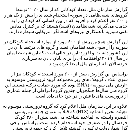
گزارش سازمان ملل، تعداد کودکانی که از سال ۲۰۲۰ توسط
گروه‌های شبه‌نظامی در سوریه استخدام شده‌اند را بیش از یک هزار
و ۲۰۰ نفر اعلام کرد و افزود که در بین کسانی که کودکان را به
خدمت می‌گیرند، شبه‌نظامیان (قسد) هستند که بر کنترل میادین
نفتی سوریه با همکاری نیروهای اشغالگر آمریکایی سیطره دارند.
این گزارش همچنین بیش از ۶۰۰ مورد از موارد استخدام کودکان در
سوریه را از سوی شبه نظامیان قسد و گروه های مرتبط با آن در
این کشور دانست و افزود: این در حالی است که این شبه نظامیان
در سال ۲۰۱۹ توافقنامه ای را برای پایان دادن به سربازی
خردسالان با سازمان ملل امضا کرده بودند.
براساس این گزارش، بیش از ۶۰۰ مورد استخدام کودکان نیز از
سوی ائتلاف گروهک های زیر مجموعه گروه تروریستی موسوم به
«ارتش ملی سوریه» (SNA) بوده که مورد حمایت ترکیه هستند. این
گروه طی سال‌ها جنگجویان چندین گروه افراطی از جمله شماری
از تروریست های داعش را در خود جای داده است.
علاوه بر این، سازمان ملل اعلام کرد که گروه تروریستی موسوم به
«هیئت تحریر الشام» (HTS) که قبلاً به عنوان جبهه تروریستی
النصره وابسته به القاعده شناخته می شد، بیش از ۳۸۰ کودک
خردسال را در صفوف خود استخدام کرده است. براساس برخی
گزارشها، دولت ترکیه در گذشته تلاش کرد که جبهه تروریستی