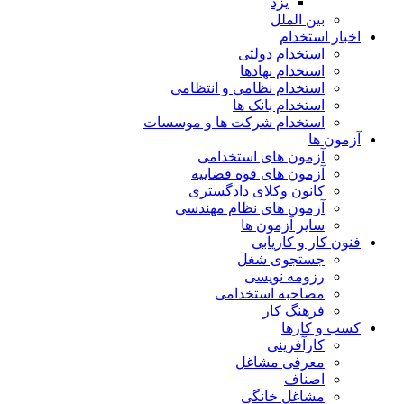
یزد
بین الملل
اخبار استخدام
استخدام دولتی
استخدام نهادها
استخدام نظامی و انتظامی
استخدام بانک ها
استخدام شرکت ها و موسسات
آزمون ها
آزمون های استخدامی
آزمون های قوه قضاییه
کانون وکلای دادگستری
آزمون های نظام مهندسی
سایر آزمون ها
فنون کار و کاریابی
جستجوی شغل
رزومه نویسی
مصاحبه استخدامی
فرهنگ کار
کسب و کارها
کارآفرینی
معرفی مشاغل
اصناف
مشاغل خانگی