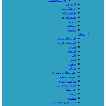
وزارت بهداشت
اجتماعی
فرهنگ و هنر
بازنشستگی
نظام وظیفه
ورزش
رویدادها
حوادث
استان
آذربایجان شرقی
آذربایجان غربی
اردبیل
اصفهان
البرز
ایلام
بوشهر
تهران
چهارمحال و بختیاری
خراسان جنوبی
خراسان رضوی
خراسان شمالی
خوزستان
زنجان
سمنان
سیستان و بلوچستان