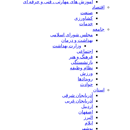
آموزش های مهارتی ، فنی و حرفه ای
اقتصاد
صنعت
کشاورزی
خدمات
جامعه
مجلس شورای اسلامی
بهداشت و درمان
وزارت بهداشت
اجتماعی
فرهنگ و هنر
بازنشستگی
نظام وظیفه
ورزش
رویدادها
حوادث
استان
آذربایجان شرقی
آذربایجان غربی
اردبیل
اصفهان
البرز
ایلام
بوشهر