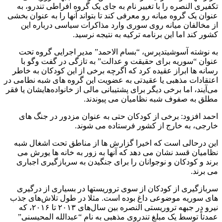
تکفیری النصره را با تغییر نام به جای یک گروه افراطی تندرو، به
عنوان یک گروه میانه رو معرفی کند تا بتواند آنها را به عنوان بخشی
از مخالفان میانه روی سوری وارد مذاکرات سیاسی درباره این
کشور کند اما این برنامه ترکیه به نتیجه نرسید.
به نوشته آسوشیتدپرس، “بسام الاحمد” مدیر اجرایی گروه تحت
عنوان “سوریه برای حقیقت و عدالت” به تازگی در گفت وگو با
رسانه ها ابراز عقیده کرد که اگرچه برخی از این کودکان به خاطر
اعتقادات مذهبی یا عقیدتی به عضویت این گروه های شبه نطامی در
می‌آیند، اما برخی دیگر برای پشتیبانی مالی از خانواده‌هایشان یا فقر
مطلق به صفوف شبه نظامیان می پیوندند.
احمد افزود: برخی از کودکان حتی به عنوان مزدور در جنگ های
خارجی، به خارج از کشور فرستاده می شوند.
این درحالی است که اخیرا گزارش ها از مناطق تحت اشغال شبه
نظامیان قسد نشان می دهد که آنها به زور به خانه ها یورش می
برند و کودکان و نوجوانان را برای جنگیدن به سربازگیری اجباری
می برند.
سربازگیری از کودکان از سوی تروریستها در بسیاری از درگیری
های سوریه موضوعی داغ بوده است. مثلا در طول تلاش‌های جذب
نیرو در جبهه تروریستی النصره بین سال‌های ۲۰۱۳ تا ۲۰۱۶، که
عمدتاً توسط یک مبلغ تندروی مذهبی به نام “عبدالله المحیسنی”