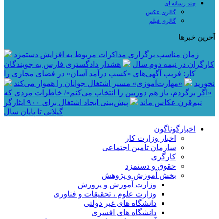
چند رسانه ای
گالری عکس
گالری فیلم
آخرین خبرها
زمان مناسب برگزاری مذاکرات مربوط به افزایش دستمزد
کارگران در نیمه دوم سال
هشدار دادگستری فارس به جویندگان
کار: فریب آگهی‌های «کسب درآمد آسان» در فضای مجازی را
نخورید
«مهارت‌آموزی» مسیر اشتغال جوانان را هموار می‌کند
«اگر برگردم، باز هم دوربین را انتخاب می‌کنم»/ خاطرات مردی که
نیم‌قرن عکاس ماند
پیش بینی ایجاد اشتغال برای ۹۰۰ ایثارگر
گیلانی تا پایان سال
اخبارگوناگون
اخبار وزارت کار
سازمان تامین اجتماعی
کارگری
حقوق و دستمزد
بخش آموزش و پژوهش
وزارت آموزش و پرورش
وزارت علوم ، تحقیقات و فناوری
دانشگاه های غیر دولتی
دانشگاه های افسری