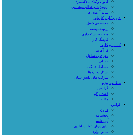
کانون وکلای دادگستری
آزمون های نظام مهندسی
سایر آزمون ها
فنون کار و کاریابی
جستجوی شغل
رزومه نویسی
مصاحبه استخدامی
فرهنگ کار
کسب و کارها
کارآفرینی
معرفی مشاغل
اصناف
مشاغل خانگی
استارت آپ ها
شرکت های دانش بنیان
مطالب ویژه
گزارش
گفت و گو
مقاله
قوانین
قانون
بخشنامه
آیین نامه
آرای دیوان عدالت اداری
سایر موارد