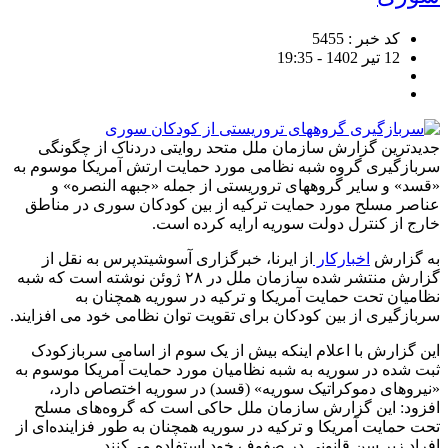
کد خبر : 5455
12 تیر 1402 - 19:35
جدیدترین گزارش سازمان ملل متحد روایتی دردناک از چگونگی
سربازگیری گروه شبه نظامی مورد حمایت ارتش آمریکا موسوم به
«قسد» و سایر گروههای تروریستی از جمله «جبهه النصره» و
عناصر مسلح مورد حمایت ترکیه از بین کودکان سوری در مناطق
خارج از کنترل دولت سوریه ارایه کرده است.
به گزارش
اخبارکار
از ایرنا، خبرگزاری آسوشیتدپرس به نقل از
گزارش منتشر شده سازمان ملل در ۲۸ ژوئن نوشته است که شبه
نظامیان تحت حمایت آمریکا و ترکیه در سوریه همچنان به
سربازگیری از بین کودکان برای تقویت توان نظامی خود می افزایند.
این گزارش با اعلام اینکه بیش از یک سوم از اسامی سربازکودک
ثبت شده در سوریه به شبه نظامیان مورد حمایت آمریکا موسوم به
«نیروهای دموکراتیک سوریه» (قسد) در سوریه اختصاص دارد،
افزود: این گزارش سازمان ملل حاکی است که گروه‌های مسلح
تحت حمایت آمریکا و ترکیه در سوریه همچنان به طور فزاینده‌ای از
افراد زیر سن قانونی در صفوف خود استفاده می‌کنند.