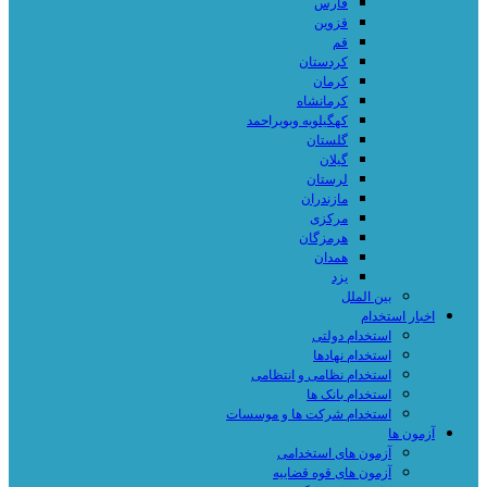
فارس
قزوین
قم
کردستان
کرمان
کرمانشاه
کهگیلویه وبویراحمد
گلستان
گیلان
لرستان
مازندران
مرکزی
هرمزگان
همدان
یزد
بین الملل
اخبار استخدام
استخدام دولتی
استخدام نهادها
استخدام نظامی و انتظامی
استخدام بانک ها
استخدام شرکت ها و موسسات
آزمون ها
آزمون های استخدامی
آزمون های قوه قضاییه