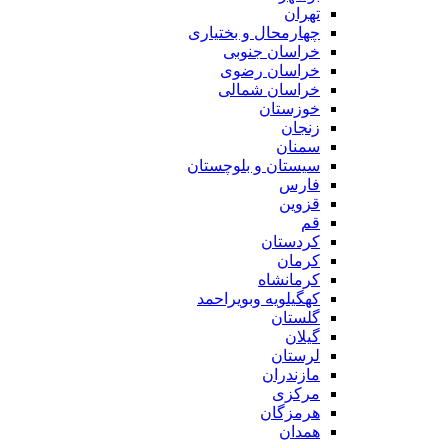
تهران
چهارمحال و بختیاری
خراسان جنوبی
خراسان رضوی
خراسان شمالی
خوزستان
زنجان
سمنان
سیستان و بلوچستان
فارس
قزوین
قم
کردستان
کرمان
کرمانشاه
کهگیلویه وبویراحمد
گلستان
گیلان
لرستان
مازندران
مرکزی
هرمزگان
همدان