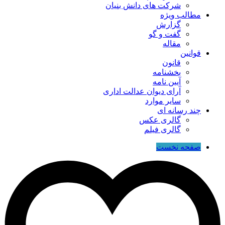
شرکت های دانش بنیان
مطالب ویژه
گزارش
گفت و گو
مقاله
قوانین
قانون
بخشنامه
آیین نامه
آرای دیوان عدالت اداری
سایر موارد
چند رسانه ای
گالری عکس
گالری فیلم
صفحه نخست