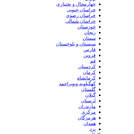
چهارمحال و بختیاری
خراسان جنوبی
خراسان رضوی
خراسان شمالی
خوزستان
زنجان
سمنان
سیستان و بلوچستان
فارس
قزوین
قم
کردستان
کرمان
کرمانشاه
کهگیلویه وبویراحمد
گلستان
گیلان
لرستان
مازندران
مرکزی
هرمزگان
همدان
یزد