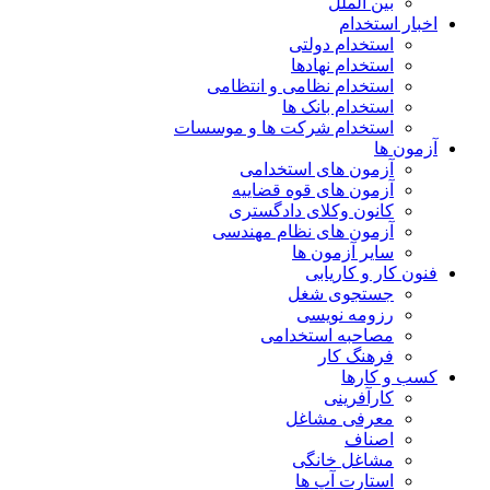
بین الملل
اخبار استخدام
استخدام دولتی
استخدام نهادها
استخدام نظامی و انتظامی
استخدام بانک ها
استخدام شرکت ها و موسسات
آزمون ها
آزمون های استخدامی
آزمون های قوه قضاییه
کانون وکلای دادگستری
آزمون های نظام مهندسی
سایر آزمون ها
فنون کار و کاریابی
جستجوی شغل
رزومه نویسی
مصاحبه استخدامی
فرهنگ کار
کسب و کارها
کارآفرینی
معرفی مشاغل
اصناف
مشاغل خانگی
استارت آپ ها