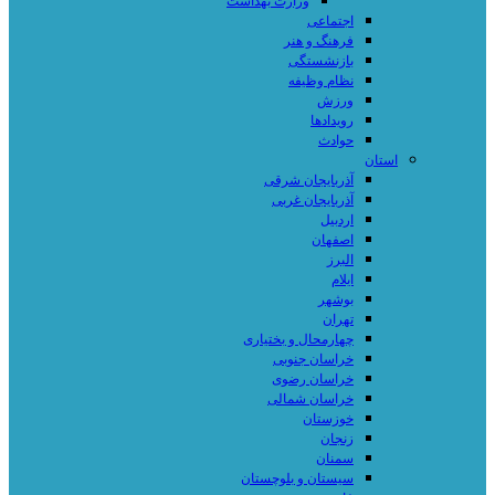
وزارت بهداشت
اجتماعی
فرهنگ و هنر
بازنشستگی
نظام وظیفه
ورزش
رویدادها
حوادث
استان
آذربایجان شرقی
آذربایجان غربی
اردبیل
اصفهان
البرز
ایلام
بوشهر
تهران
چهارمحال و بختیاری
خراسان جنوبی
خراسان رضوی
خراسان شمالی
خوزستان
زنجان
سمنان
سیستان و بلوچستان