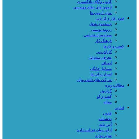
کانون وکلای دادگستری
آزمون های نظام مهندسی
سایر آزمون ها
فنون کار و کاریابی
جستجوی شغل
رزومه نویسی
مصاحبه استخدامی
فرهنگ کار
کسب و کارها
کارآفرینی
معرفی مشاغل
اصناف
مشاغل خانگی
استارت آپ ها
شرکت های دانش بنیان
مطالب ویژه
گزارش
گفت و گو
مقاله
قوانین
قانون
بخشنامه
آیین نامه
آرای دیوان عدالت اداری
سایر موارد