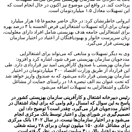
پرداخت کند. در واقع این موضوع نیز اکنون در حال انجام است که
این تسهیلات معادل ۱.۵ میلیاردتومان است.
ایروانی خاطرنشان کرد: در حال حاضر مجموعا ۱۵ هزار میلیارد
تومان برای ارائه تسهیلات اشتغالزایی قرض الحسنه با ۴ درصد بهره
برای اشتغالزایی جامعه هدف بهزیستی شامل افراد دارای معلولیت،
زنان سرپرست خانوار و بهبودیافتگان از اعتیاد در اختیار سازمان
بهزیستی قرار می‌گیرد.
وی به دیگر تسهیلات و منابعی که می‌تواند برای اشتغالزایی
مددجویان سازمان بهزیستی صرف شود، اشاره کرد و افزود:
سازمان بهزیستی با صندوق کارآفرینی امید نیز قراردادی دارد. طی
این قرارداد از طریق وزارت اقتصاد ۳۰۰ میلیاردتومان در اختیار
سازمان بهزیستی قرار داده می‌شود که به صندوق واریز خواهد شد
که تحت عنوان بند الف تبصره ۱۸ در راستای حمایت از مشاغل
خانگی و اشتغالزایی به تسهیلات اضافه می‌شود.
رئیس دبیرخانه اشتغال و کارآفرینی سازمان بهزیستی کشور در
پاسخ به این سوال که امسال رقم وامی که برای ایجاد اشتغال در
اختیار مددجویان قرار می‌گیرد، چقدر است؟ توضیح داد: این
تصمیم‌گیری در شورای پول و اعتبار توسط بانک مرکزی انجام
می‌شود و در اختیار سازمان‌ها نیست. در سال ۱۴۰۲ بانک مرکزی
برای مشاغل عادی ۱۵۰ میلیون تومان و برای ۲۸ رسته شغلی
نیازمندِ به اعتبار بالا، ۳۰۰ میلیون تومان در نظر گرفته است.