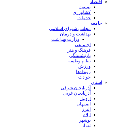
اقتصاد
صنعت
کشاورزی
خدمات
جامعه
مجلس شورای اسلامی
بهداشت و درمان
وزارت بهداشت
اجتماعی
فرهنگ و هنر
بازنشستگی
نظام وظیفه
ورزش
رویدادها
حوادث
استان
آذربایجان شرقی
آذربایجان غربی
اردبیل
اصفهان
البرز
ایلام
بوشهر
تهران