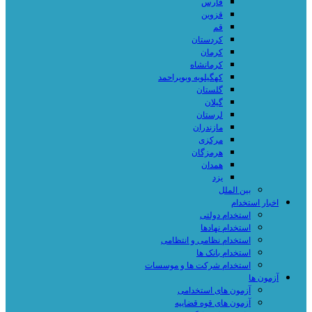
فارس
قزوین
قم
کردستان
کرمان
کرمانشاه
کهگیلویه وبویراحمد
گلستان
گیلان
لرستان
مازندران
مرکزی
هرمزگان
همدان
یزد
بین الملل
اخبار استخدام
استخدام دولتی
استخدام نهادها
استخدام نظامی و انتظامی
استخدام بانک ها
استخدام شرکت ها و موسسات
آزمون ها
آزمون های استخدامی
آزمون های قوه قضاییه