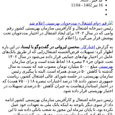
کد خبر : 5828
16 تیر 1402 - 11:04
رئیس دبیرخانه اشتغال و کارآفرینی سازمان بهزیستی کشور رقم
وامی که در سال ۱۴۰۲ برای ایجاد اشتغال در اختیار مددجویان تحت
پوشش قرار می‌گیرد را اعلام کرد.
به گزارش
اخبارکار
،
محسن ایروانی در گفت‌وگو با ایسنا،
در این باره
اظهار کرد: تسهیلات قرض‌الحسنه اشتغال‌زایی که از طریق بانک‌های
عامل در اختیار نهادهای حمایتی قرار داده می‌شود در سال ۱۴۰۲
تحت عنوان جزء ۴ تبصره ۱۸ لحاظ شده است و برای سازمان
بهزیستی
مبلغ ۵۰۰۰ میلیارد تومان مصوب شد که نسبت به سال
گذشته با کاهش ۵۰ درصدی همراه است. البته با پیگیری رئیس
سازمان بهزیستی، در جلسه شورای عالی اشتغال کشور، ریاست
جمهوری دستور دادند ۱۵ درصد اعتبارات تبصره ۱۸ (۷۵۰۰ همت) که
در اختیار استانداری‌هاست به جبران کاهش ۵۰ درصدی تسهیلات در
اختیار بهزیستی قرار داده شود.
رئیس دبیرخانه اشتغال و کارآفرینی سازمان بهزیستی کشور ادامه
داد: از سوی دیگر باتوجه به اینکه بانک ملی به تعهدات خود عمل
نکرده بود، تا پایان تیرماه این مجوز به شعب بانکی داده شد تا این
بانک به افرادی که سازمان بهزیستی معرفی‌ می‌کند تسهیلات