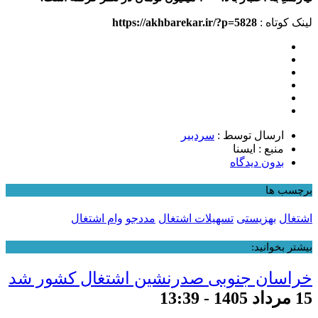
لینک کوتاه :
https://akhbarekar.ir/?p=5828
ارسال توسط :
سردبیر
منبع : ایسنا
بدون دیدگاه
برچسب ها
اشتغال
بهزیستی
تسهیلات اشتغال
مددجو
وام اشتغال
بیشتر بخوانید:
خراسان جنوبی صدرنشین اشتغال کشور شد
15 مرداد 1405 - 13:39