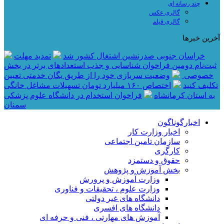
چند رسانه ای
گالری عکس
گالری فیلم
آخرین خبرها
خراسان جنوبی صدرنشین اشتغال کشور شد
تمدید مهلت
ثبت‌نام دومین فراخوان شناسایی و جذب استعدادهای برتر در بخش
خصوصی
وضعیت سربازی خود را از طریق یگان خدمتی تعیین
تکلیف کنید
اختصاص ۱۶۰ میلیارد تومان تسهیلات مشاغل خانگی
به استان کرمانشاه
فراخوان استخدام در دانشگاه علوم پزشکی
سمنان
اخبارگوناگون
اخبار وزارت کار
سازمان تامین اجتماعی
کارگری
حقوق و دستمزد
بخش آموزش و پژوهش
وزارت آموزش و پرورش
وزارت علوم ، تحقیقات و فناوری
دانشگاه های غیر دولتی
دانشگاه های افسری
آموزش های مهارتی ، فنی و حرفه ای