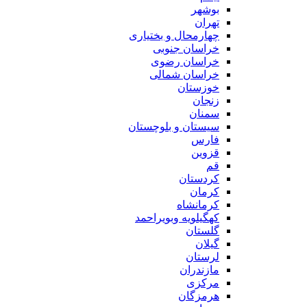
بوشهر
تهران
چهارمحال و بختیاری
خراسان جنوبی
خراسان رضوی
خراسان شمالی
خوزستان
زنجان
سمنان
سیستان و بلوچستان
فارس
قزوین
قم
کردستان
کرمان
کرمانشاه
کهگیلویه وبویراحمد
گلستان
گیلان
لرستان
مازندران
مرکزی
هرمزگان