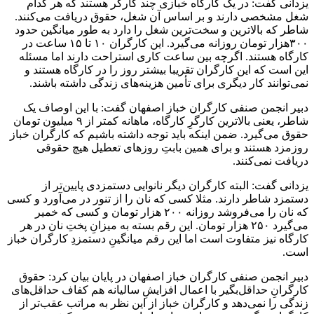
یزدانی گفت: در یک کارگاه خبازی چند کارگر هستند که هر کدام
شغل مشخصی دارند و بر اساس آن شغل، حقوق دریافت می‌کنند.
شاطر که بالاترین و سخت‌ترین شغل را دارد به طور میانگین حدود
۳۰۰هزار تومان روزانه می‌گیرد. این کارگران ۱۰ تا ۱۵ ساعت در
کارگاه هستند. اگرچه بین ساعت کاری استراحت دارند اما مسئله
این است که این کارگران تقریبا بیشتر روز را در کارگاه هستند و
نمی‌توانند کار دیگری برای تأمین هزینه‌های زندگی داشته باشند.
دبیر انجمن صنفی کارگران خباز اصفهان گفت: با این اوصاف یک
شاطر، یعنی بالاترین کارگرِ کارگاه، ماهانه کمتر از ۹ میلیون تومان
حقوق می‌گیرد. ضمن اینکه باید توجه داشته باشیم که کارگران خباز
روزمزد هستند و برای همین بابتِ روزهای تعطیل هیچ حقوقی
دریافت نمی‌کنند.
یزدانی گفت: البته کارگران دیگر نانوایی دستمزدی پایین‌تر از
دستمزد شاطر دارند. مثلا کسی که نان را از تنور در می‌آورد و کسی
که نان را می‌فروشد روزانه ۲۰۰ هزار تومان و کسی که خمیر
می‌گیرد ۲۵۰ هزار تومان. این رقم بسته به میزانِ پختِ نان در هر
کارگاه نیز متفاوت است اما این رقم میانگینِ دستمزدِ کارگران خباز
است.
دبیر انجمن صنفی کارگران خباز اصفهان در پایان بیان کرد: حقوق
کارگرانِ حداقل‌بگیر با اعمال افزایشِ سالیانه هم کفاف حداقل‌های
زندگی را نمی‌دهد و کارگران خباز از این نظر به مراتب عقب‌تر از