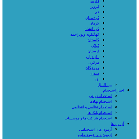
فارس
قزوین
قم
کردستان
کرمان
کرمانشاه
کهگیلویه وبویراحمد
گلستان
گیلان
لرستان
مازندران
مرکزی
هرمزگان
همدان
یزد
بین الملل
اخبار استخدام
استخدام دولتی
استخدام نهادها
استخدام نظامی و انتظامی
استخدام بانک ها
استخدام شرکت ها و موسسات
آزمون ها
آزمون های استخدامی
آزمون های قوه قضاییه