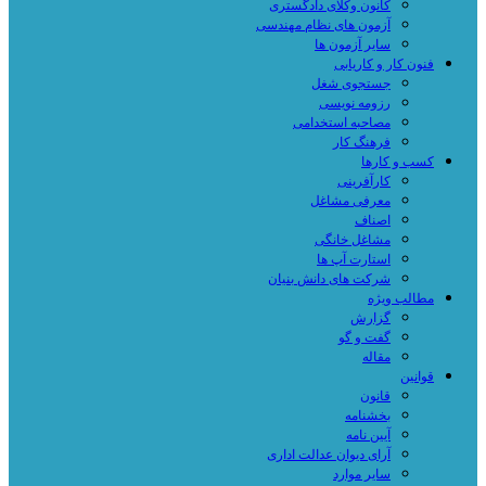
کانون وکلای دادگستری
آزمون های نظام مهندسی
سایر آزمون ها
فنون کار و کاریابی
جستجوی شغل
رزومه نویسی
مصاحبه استخدامی
فرهنگ کار
کسب و کارها
کارآفرینی
معرفی مشاغل
اصناف
مشاغل خانگی
استارت آپ ها
شرکت های دانش بنیان
مطالب ویژه
گزارش
گفت و گو
مقاله
قوانین
قانون
بخشنامه
آیین نامه
آرای دیوان عدالت اداری
سایر موارد