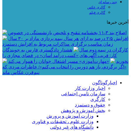
چند رسانه ای
گالری عکس
گالری فیلم
آخرین خبرها
اصلاح بند ۳‏-۱۱ بخشنامه تنقیح و تلخیص بازنشستگی در خصوص
افزایش ۵‏‏‏‏‏‏‏‏‏/۲ درصد به ازای هر سال بیمه پردازی مازاد بر ۳۰‏ سال
زمان مناسب برگزاری مذاکرات مربوط به افزایش دستمزد
کارگران در نیمه دوم سال
هشدار دادگستری فارس به جویندگان
کار: فریب آگهی‌های «کسب درآمد آسان» در فضای مجازی را
نخورید
«مهارت‌آموزی» مسیر اشتغال جوانان را هموار می‌کند
«اگر برگردم، باز هم دوربین را انتخاب می‌کنم»/ خاطرات مردی که
نیم‌قرن عکاس ماند
اخبارگوناگون
اخبار وزارت کار
سازمان تامین اجتماعی
کارگری
حقوق و دستمزد
بخش آموزش و پژوهش
وزارت آموزش و پرورش
وزارت علوم ، تحقیقات و فناوری
دانشگاه های غیر دولتی