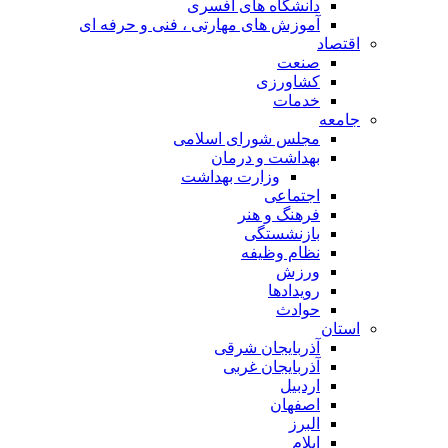
دانشگاه های افسری
آموزش های مهارتی ، فنی و حرفه ای
اقتصاد
صنعت
کشاورزی
خدمات
جامعه
مجلس شورای اسلامی
بهداشت و درمان
وزارت بهداشت
اجتماعی
فرهنگ و هنر
بازنشستگی
نظام وظیفه
ورزش
رویدادها
حوادث
استان
آذربایجان شرقی
آذربایجان غربی
اردبیل
اصفهان
البرز
ایلام