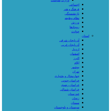
وزارت بهداشت
اجتماعی
فرهنگ و هنر
بازنشستگی
نظام وظیفه
ورزش
رویدادها
حوادث
استان
آذربایجان شرقی
آذربایجان غربی
اردبیل
اصفهان
البرز
ایلام
بوشهر
تهران
چهارمحال و بختیاری
خراسان جنوبی
خراسان رضوی
خراسان شمالی
خوزستان
زنجان
سمنان
سیستان و بلوچستان