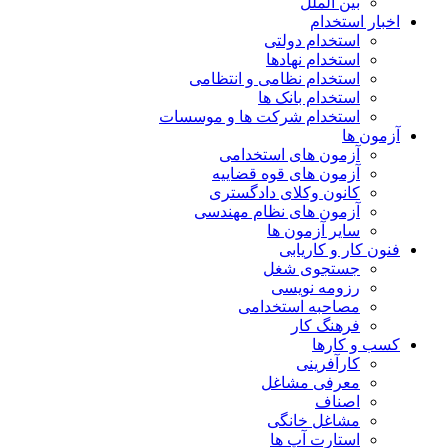
بین الملل
اخبار استخدام
استخدام دولتی
استخدام نهادها
استخدام نظامی و انتظامی
استخدام بانک ها
استخدام شرکت ها و موسسات
آزمون ها
آزمون های استخدامی
آزمون های قوه قضاییه
کانون وکلای دادگستری
آزمون های نظام مهندسی
سایر آزمون ها
فنون کار و کاریابی
جستجوی شغل
رزومه نویسی
مصاحبه استخدامی
فرهنگ کار
کسب و کارها
کارآفرینی
معرفی مشاغل
اصناف
مشاغل خانگی
استارت آپ ها