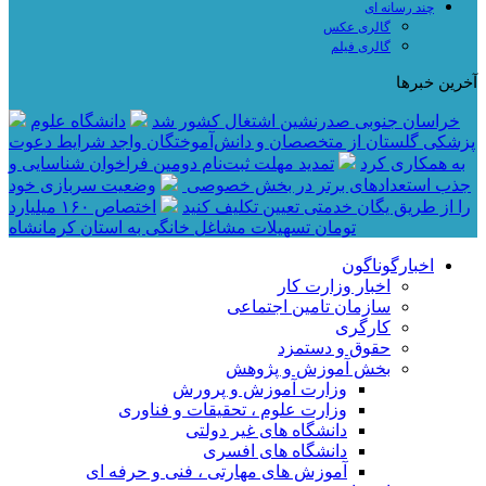
چند رسانه ای
گالری عکس
گالری فیلم
آخرین خبرها
خراسان جنوبی صدرنشین اشتغال کشور شد
دانشگاه علوم
پزشکی گلستان از متخصصان و دانش‌آموختگان واجد شرایط دعوت
به همکاری کرد
تمدید مهلت ثبت‌نام دومین فراخوان شناسایی و
جذب استعدادهای برتر در بخش خصوصی
وضعیت سربازی خود
را از طریق یگان خدمتی تعیین تکلیف کنید
اختصاص ۱۶۰ میلیارد
تومان تسهیلات مشاغل خانگی به استان کرمانشاه
اخبارگوناگون
اخبار وزارت کار
سازمان تامین اجتماعی
کارگری
حقوق و دستمزد
بخش آموزش و پژوهش
وزارت آموزش و پرورش
وزارت علوم ، تحقیقات و فناوری
دانشگاه های غیر دولتی
دانشگاه های افسری
آموزش های مهارتی ، فنی و حرفه ای