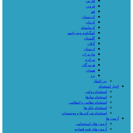
فارس
قزوین
قم
کردستان
کرمان
کرمانشاه
کهگیلویه وبویراحمد
گلستان
گیلان
لرستان
مازندران
مرکزی
هرمزگان
همدان
یزد
بین الملل
اخبار استخدام
استخدام دولتی
استخدام نهادها
استخدام نظامی و انتظامی
استخدام بانک ها
استخدام شرکت ها و موسسات
آزمون ها
آزمون های استخدامی
آزمون های قوه قضاییه