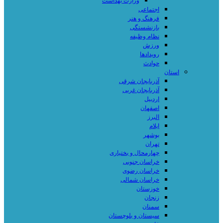
وزارت بهداشت
اجتماعی
فرهنگ و هنر
بازنشستگی
نظام وظیفه
ورزش
رویدادها
حوادث
استان
آذربایجان شرقی
آذربایجان غربی
اردبیل
اصفهان
البرز
ایلام
بوشهر
تهران
چهارمحال و بختیاری
خراسان جنوبی
خراسان رضوی
خراسان شمالی
خوزستان
زنجان
سمنان
سیستان و بلوچستان