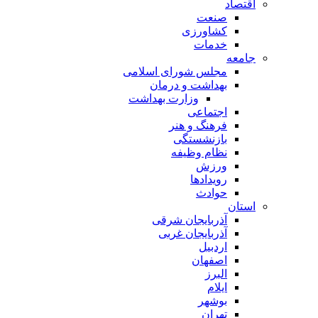
اقتصاد
صنعت
کشاورزی
خدمات
جامعه
مجلس شورای اسلامی
بهداشت و درمان
وزارت بهداشت
اجتماعی
فرهنگ و هنر
بازنشستگی
نظام وظیفه
ورزش
رویدادها
حوادث
استان
آذربایجان شرقی
آذربایجان غربی
اردبیل
اصفهان
البرز
ایلام
بوشهر
تهران