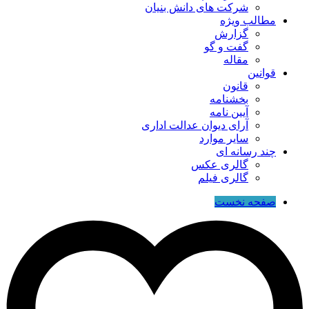
شرکت های دانش بنیان
مطالب ویژه
گزارش
گفت و گو
مقاله
قوانین
قانون
بخشنامه
آیین نامه
آرای دیوان عدالت اداری
سایر موارد
چند رسانه ای
گالری عکس
گالری فیلم
صفحه نخست