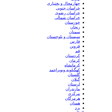
چهارمحال و بختیاری
خراسان جنوبی
خراسان رضوی
خراسان شمالی
خوزستان
زنجان
سمنان
سیستان و بلوچستان
فارس
قزوین
قم
کردستان
کرمان
کرمانشاه
کهگیلویه وبویراحمد
گلستان
گیلان
لرستان
مازندران
مرکزی
هرمزگان
همدان
یزد