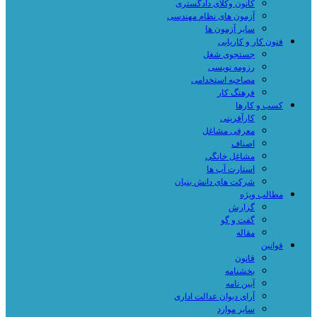
کانون وکلای دادگستری
آزمون های نظام مهندسی
سایر آزمون ها
فنون کار و کاریابی
جستجوی شغل
رزومه نویسی
مصاحبه استخدامی
فرهنگ کار
کسب و کارها
کارآفرینی
معرفی مشاغل
اصناف
مشاغل خانگی
استارت آپ ها
شرکت های دانش بنیان
مطالب ویژه
گزارش
گفت و گو
مقاله
قوانین
قانون
بخشنامه
آیین نامه
آرای دیوان عدالت اداری
سایر موارد