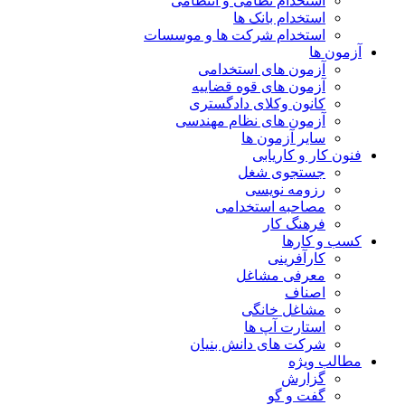
استخدام نظامی و انتظامی
استخدام بانک ها
استخدام شرکت ها و موسسات
آزمون ها
آزمون های استخدامی
آزمون های قوه قضاییه
کانون وکلای دادگستری
آزمون های نظام مهندسی
سایر آزمون ها
فنون کار و کاریابی
جستجوی شغل
رزومه نویسی
مصاحبه استخدامی
فرهنگ کار
کسب و کارها
کارآفرینی
معرفی مشاغل
اصناف
مشاغل خانگی
استارت آپ ها
شرکت های دانش بنیان
مطالب ویژه
گزارش
گفت و گو