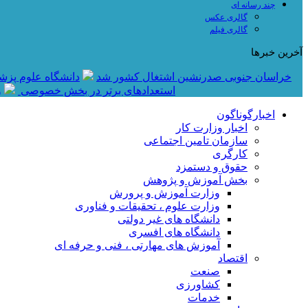
چند رسانه ای
گالری عکس
گالری فیلم
آخرین خبرها
خراسان جنوبی صدرنشین اشتغال کشور شد
دانشگاه علوم پزش
استعدادهای برتر در بخش خصوصی
و
اخبارگوناگون
اخبار وزارت کار
سازمان تامین اجتماعی
کارگری
حقوق و دستمزد
بخش آموزش و پژوهش
وزارت آموزش و پرورش
وزارت علوم ، تحقیقات و فناوری
دانشگاه های غیر دولتی
دانشگاه های افسری
آموزش های مهارتی ، فنی و حرفه ای
اقتصاد
صنعت
کشاورزی
خدمات