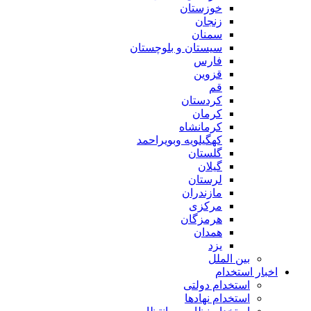
خوزستان
زنجان
سمنان
سیستان و بلوچستان
فارس
قزوین
قم
کردستان
کرمان
کرمانشاه
کهگیلویه وبویراحمد
گلستان
گیلان
لرستان
مازندران
مرکزی
هرمزگان
همدان
یزد
بین الملل
اخبار استخدام
استخدام دولتی
استخدام نهادها