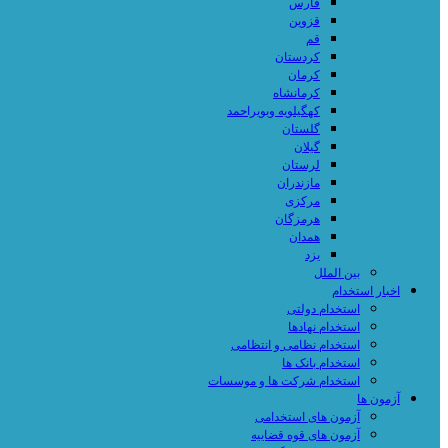
فارس
قزوین
قم
کردستان
کرمان
کرمانشاه
کهگیلویه وبویراحمد
گلستان
گیلان
لرستان
مازندران
مرکزی
هرمزگان
همدان
یزد
بین الملل
اخبار استخدام
استخدام دولتی
استخدام نهادها
استخدام نظامی و انتظامی
استخدام بانک ها
استخدام شرکت ها و موسسات
آزمون ها
آزمون های استخدامی
آزمون های قوه قضاییه