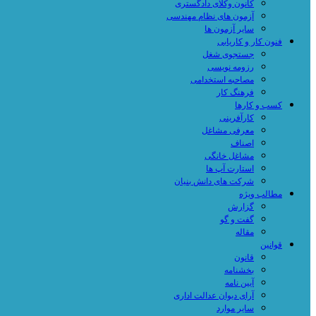
کانون وکلای دادگستری
آزمون های نظام مهندسی
سایر آزمون ها
فنون کار و کاریابی
جستجوی شغل
رزومه نویسی
مصاحبه استخدامی
فرهنگ کار
کسب و کارها
کارآفرینی
معرفی مشاغل
اصناف
مشاغل خانگی
استارت آپ ها
شرکت های دانش بنیان
مطالب ویژه
گزارش
گفت و گو
مقاله
قوانین
قانون
بخشنامه
آیین نامه
آرای دیوان عدالت اداری
سایر موارد