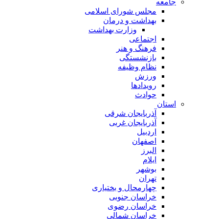
جامعه
مجلس شورای اسلامی
بهداشت و درمان
وزارت بهداشت
اجتماعی
فرهنگ و هنر
بازنشستگی
نظام وظیفه
ورزش
رویدادها
حوادث
استان
آذربایجان شرقی
آذربایجان غربی
اردبیل
اصفهان
البرز
ایلام
بوشهر
تهران
چهارمحال و بختیاری
خراسان جنوبی
خراسان رضوی
خراسان شمالی