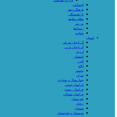
وزارت بهداشت
اجتماعی
فرهنگ و هنر
بازنشستگی
نظام وظیفه
ورزش
رویدادها
حوادث
استان
آذربایجان شرقی
آذربایجان غربی
اردبیل
اصفهان
البرز
ایلام
بوشهر
تهران
چهارمحال و بختیاری
خراسان جنوبی
خراسان رضوی
خراسان شمالی
خوزستان
زنجان
سمنان
سیستان و بلوچستان