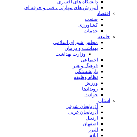
دانشگاه های افسری
آموزش های مهارتی ، فنی و حرفه ای
اقتصاد
صنعت
کشاورزی
خدمات
جامعه
مجلس شورای اسلامی
بهداشت و درمان
وزارت بهداشت
اجتماعی
فرهنگ و هنر
بازنشستگی
نظام وظیفه
ورزش
رویدادها
حوادث
استان
آذربایجان شرقی
آذربایجان غربی
اردبیل
اصفهان
البرز
ایلام