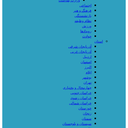
وزارت بهداشت
اجتماعی
فرهنگ و هنر
بازنشستگی
نظام وظیفه
ورزش
رویدادها
حوادث
استان
آذربایجان شرقی
آذربایجان غربی
اردبیل
اصفهان
البرز
ایلام
بوشهر
تهران
چهارمحال و بختیاری
خراسان جنوبی
خراسان رضوی
خراسان شمالی
خوزستان
زنجان
سمنان
سیستان و بلوچستان