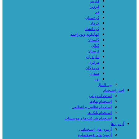
فارس
قزوین
قم
کردستان
کرمان
کرمانشاه
کهگیلویه وبویراحمد
گلستان
گیلان
لرستان
مازندران
مرکزی
هرمزگان
همدان
یزد
بین الملل
اخبار استخدام
استخدام دولتی
استخدام نهادها
استخدام نظامی و انتظامی
استخدام بانک ها
استخدام شرکت ها و موسسات
آزمون ها
آزمون های استخدامی
آزمون های قوه قضاییه