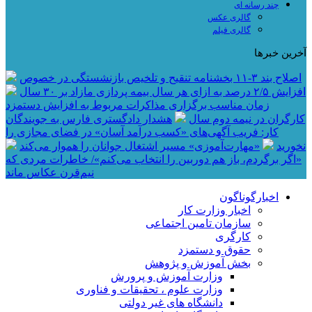
چند رسانه ای
گالری عکس
گالری فیلم
آخرین خبرها
اصلاح بند ۳‏-۱۱ بخشنامه تنقیح و تلخیص بازنشستگی در خصوص
افزایش ۵‏‏‏‏‏‏‏‏‏/۲ درصد به ازای هر سال بیمه پردازی مازاد بر ۳۰‏ سال
زمان مناسب برگزاری مذاکرات مربوط به افزایش دستمزد
کارگران در نیمه دوم سال
هشدار دادگستری فارس به جویندگان
کار: فریب آگهی‌های «کسب درآمد آسان» در فضای مجازی را
نخورید
«مهارت‌آموزی» مسیر اشتغال جوانان را هموار می‌کند
«اگر برگردم، باز هم دوربین را انتخاب می‌کنم»/ خاطرات مردی که
نیم‌قرن عکاس ماند
اخبارگوناگون
اخبار وزارت کار
سازمان تامین اجتماعی
کارگری
حقوق و دستمزد
بخش آموزش و پژوهش
وزارت آموزش و پرورش
وزارت علوم ، تحقیقات و فناوری
دانشگاه های غیر دولتی