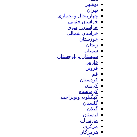
بوشهر
تهران
چهارمحال و بختیاری
خراسان جنوبی
خراسان رضوی
خراسان شمالی
خوزستان
زنجان
سمنان
سیستان و بلوچستان
فارس
قزوین
قم
کردستان
کرمان
کرمانشاه
کهگیلویه وبویراحمد
گلستان
گیلان
لرستان
مازندران
مرکزی
هرمزگان