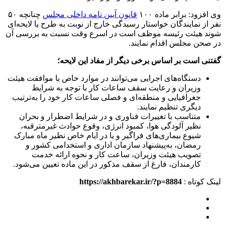
وی افزود: برابر ماده ۱۰۰
قانون آیین نامه داخلی مجلس
چنانچه ۵۰
نفر از نمایندگان خواستار رسیدگی خارج از نوبت به طرح یا لایحه‌ای
شوند هیئت رئیسه موظف است در اسرع وقت نسبت به بررسی آن
در صحن مجلس اقدام نمایند.
گفتنی است بر اساس برخی دیگر از مفاد این لایحه؛
دستگاه‌های اجرایی می‌توانند در موارد خاص با موافقت هیئت
وزیران و رعایت سقف ساعات کار با توجه به شرایط
جغرافیایی و منطقه‌ای و فصلی ساعات کار خود را به‌ترتیب
دیگری تنظیم نمایند.
متناسب با تغییرات فناوری و در شرایط اضطرار و بحران
نظیر آلودگی هوا، کمبود انرژی، وقوع حوادث غیرمترقبه،
شیوع بیماری‌های فراگیر و یا در ایام خاص نظیر ماه مبارک
رمضان، به‌پیشنهاد سازمان اداری و استخدامی کشور و
تصویب هیئت وزیران، ساعت کار و نحوه ارائه خدمت
کارمندان، فارغ از سقف مذکور در این ماده تعیین می‌شود.
لینک کوتاه :
https://akhbarekar.ir/?p=8884