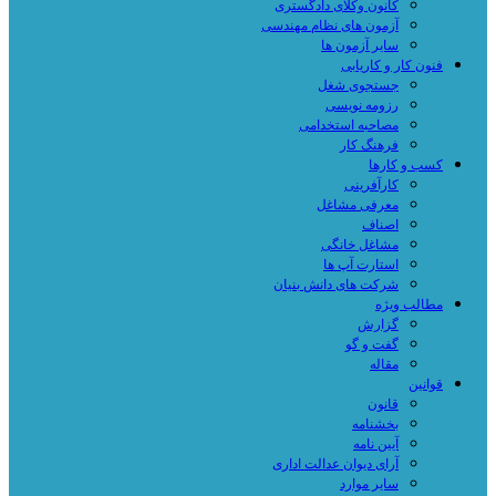
کانون وکلای دادگستری
آزمون های نظام مهندسی
سایر آزمون ها
فنون کار و کاریابی
جستجوی شغل
رزومه نویسی
مصاحبه استخدامی
فرهنگ کار
کسب و کارها
کارآفرینی
معرفی مشاغل
اصناف
مشاغل خانگی
استارت آپ ها
شرکت های دانش بنیان
مطالب ویژه
گزارش
گفت و گو
مقاله
قوانین
قانون
بخشنامه
آیین نامه
آرای دیوان عدالت اداری
سایر موارد