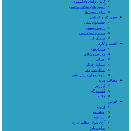
کانون وکلای دادگستری
آزمون های نظام مهندسی
سایر آزمون ها
فنون کار و کاریابی
جستجوی شغل
رزومه نویسی
مصاحبه استخدامی
فرهنگ کار
کسب و کارها
کارآفرینی
معرفی مشاغل
اصناف
مشاغل خانگی
استارت آپ ها
شرکت های دانش بنیان
مطالب ویژه
گزارش
گفت و گو
مقاله
قوانین
قانون
بخشنامه
آیین نامه
آرای دیوان عدالت اداری
سایر موارد