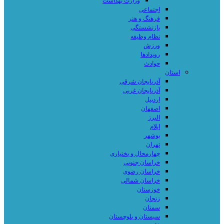
وزارت بهداشت
اجتماعی
فرهنگ و هنر
بازنشستگی
نظام وظیفه
ورزش
رویدادها
حوادث
استان
آذربایجان شرقی
آذربایجان غربی
اردبیل
اصفهان
البرز
ایلام
بوشهر
تهران
چهارمحال و بختیاری
خراسان جنوبی
خراسان رضوی
خراسان شمالی
خوزستان
زنجان
سمنان
سیستان و بلوچستان