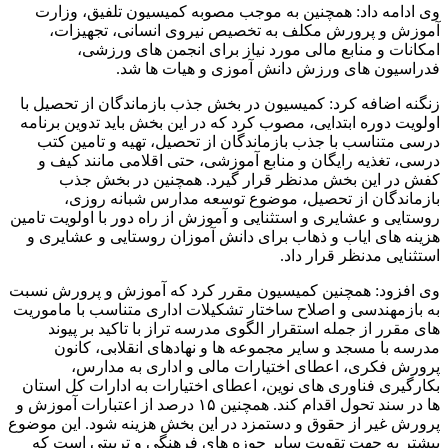
وی ادامه داد: همچنین به موجب مصوبه کمیسیون تلفیق، وزارت
آموزش و پرورش مکلف به تخصیص نیروی انسانی، تجهیزات،
امکانات و منابع مالی مورد نیاز برای انجمن های ورزشی،
فدراسیون های ورزش دانش آموزی و هیات ها شد.
زنگنه اضافه کرد: کمیسیون در بخش جذب بازماندگان از تحصیل با
اولویت دوره ابتدایی، مصوب کرد که در این بخش باید تدوین برنامه
درسی متناسب با جذب بازماندگان از تحصیل، تهیه و تامین کتب
درسی، تغذیه رایگان و منابع آموزشی، حتی اقلامی مانند کیف و
کفش در این بخش مدنظر قرار گیرد. همچنین در بخش جذب
بازماندگان از تحصیل، موضوع توسعه مدارس شبانه روزی،
روستایی و عشایری و استثنایی و آموزش از راه دور با اولویت تامین
هزینه های ایاب و ذهاب برای دانش آموزان روستایی و عشایری و
استثنایی مدنظر قرار داد.
وی افزود: همچنین کمیسیون مقرر کرد که آموزش و پرورش نسبت
به بازمهندسی و اصلاح ساختار تشکیلات اداری متناسب با ماموریت
های مقرر از جمله استقرار الگوی مدرسه تراز با تاکید بر پیوند
مدرسه با مسجد و سایر مجموعه ها و نهادهای انقلابی، کانون
پرورش فکری، اعطای اختیارات مالی و اداری به مدارس،
بکارگیری فناوری های نوین، اعطای اختیارات به ادارات کل استان
ها در سند تحول اقدام کند. همچنین ۱۵ درصد از اعتبارات آموزش و
پرورش غیر از حقوق و دستمزد در این بخش هزینه شود. این موضوع
بیشتر به جهت تقویت سایر حوزه های فرهنگی و تربیتی است که