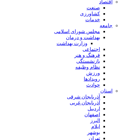
اقتصاد
صنعت
کشاورزی
خدمات
جامعه
مجلس شورای اسلامی
بهداشت و درمان
وزارت بهداشت
اجتماعی
فرهنگ و هنر
بازنشستگی
نظام وظیفه
ورزش
رویدادها
حوادث
استان
آذربایجان شرقی
آذربایجان غربی
اردبیل
اصفهان
البرز
ایلام
بوشهر
تهران