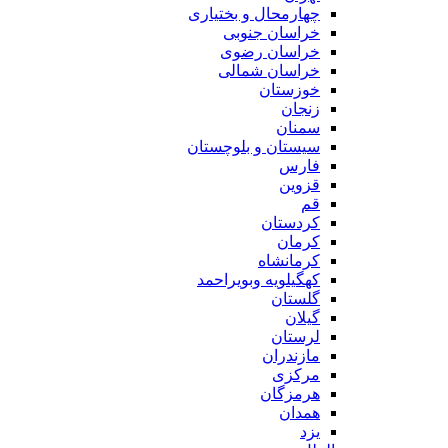
چهارمحال و بختیاری
خراسان جنوبی
خراسان رضوی
خراسان شمالی
خوزستان
زنجان
سمنان
سیستان و بلوچستان
فارس
قزوین
قم
کردستان
کرمان
کرمانشاه
کهگیلویه وبویراحمد
گلستان
گیلان
لرستان
مازندران
مرکزی
هرمزگان
همدان
یزد