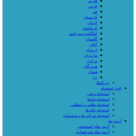
فارس
قزوین
قم
کردستان
کرمان
کرمانشاه
کهگیلویه وبویراحمد
گلستان
گیلان
لرستان
مازندران
مرکزی
هرمزگان
همدان
یزد
بین الملل
اخبار استخدام
استخدام دولتی
استخدام نهادها
استخدام نظامی و انتظامی
استخدام بانک ها
استخدام شرکت ها و موسسات
آزمون ها
آزمون های استخدامی
آزمون های قوه قضاییه