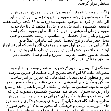
مدنظر قرار گرفت.
زنگنه ادامه داد: همچنین کمیسیون، وزارت آموزش و پرورش را
مکلف به تدوین چارچوب تقویم و مدیریت زمان آموزش و سایر
الزامات آن کرد. به موجب مصوبه بند (ز) ماده ۹۱ لایحه برنامه هفتم
توسعه، کمیسیون، آموزش و پرورش را مکلف کرد تا چارچوب
تقویم و زمان آموزشی را تدوین کند، البته این تقویم ممکن است
شروع و پایان سال تحصیلی را متناسب با رشته تحصیلی و حتی
محل جغرافیایی و نوع تحصیل تغییر کند بنابراین عملاً قانون
بازگشایی مدارس در اول مهرماه موقوف الاجرا شد که این نشان از
ایجاد انعطاف در بخش آموزش و پرورش دارد تا این بخش بتواند
نسبت به تنوع بخشی به زمان شروع و اتمام سال تحصیلی در
مناطق مختلف اقدام کند.
سخنگوی کمیسیون تلفیق لایحه برنامه هفتم توسعه با اشاره به
مصوبات ماده ۹۲ این لایحه تصریح کرد: حمایت از خیرین مدرسه
ساز و منظور کردن معادل کمک هایی که خیرین در امر ساخت
مسکن و مکان های آموزشی انجام می دهند، از جمله مصوبات در
این ماده بود. همچنین ما دولت را مکلف کردیم تا همان مقدار منابع
را در بودجه سنواتی لحاظ کند. همچنین کمیسیون مصوب کرد که
تمام ساخت و سازها و کارهای عمرانی در حوزه مدارس، ورزش
مدارس، دانشگاه فرهنگیان، کانون های پرورش فکری و همه حوزه
های آموزشی، تربیتی و فرهنگی که مجوز ماده ۲۳ و مجوز شورای
برنامه ریزی استان را داشته باشند، از جمله هزینه های قابل قبول