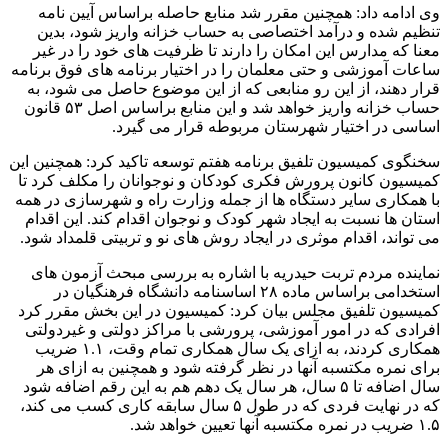
وی ادامه داد: همچنین مقرر شد منابع حاصله براساس آیین نامه
تنظیم شده و درآمد اختصاصی به حساب خزانه واریز شود، بدین
معنا که مدارس این امکان را دارند تا ظرفیت های خود را در غیر
ساعات آموزشی و حتی معلمان را در اختیار برنامه های فوق برنامه
قرار دهند، از این رو منابعی که از این موضوع حاصل می شود، به
حساب خزانه واریز خواهد شد و این منابع براساس اصل ۵۳ قانون
اساسی در اختیار شهرستان مربوطه قرار می گیرد.
سخنگوی کمیسیون تلفیق برنامه هفتم توسعه تاکید کرد: همچنین این
کمیسیون کانون پرورش فکری کودکان و نوجوانان را مکلف کرد تا
با همکاری سایر دستگاه ها از جمله وزارت راه و شهرسازی در همه
استان ها نسبت به ایجاد شهر کودک و نوجوان اقدام کند. این اقدام
می تواند، اقدام موثری در ایجاد روش های نو و تربیتی قلمداد شود.
نماینده مردم تربت حیدریه با اشاره به بررسی مبحث آزمون های
استخدامی براساس ماده ۲۸ اساسنامه دانشگاه فرهنگیان در
کمیسیون تلفیق مجلس بیان کرد: کمیسیون در این بخش مقرر کرد
افرادی که در امور آموزشی، پرورشی با مراکز دولتی و غیردولتی
همکاری کردند، به ازای یک سال همکاری تمام وقت، ۱.۱ ضریب
برای نمره مکتسبه آنها در نظر گرفته شود و همچنین به ازای هر
سال اضافه تا ۵ سال، هر سال یک دهم هم به این رقم اضافه شود
که در نهایت فردی که در طول ۵ سال سابقه کاری کسب می کند،
۱.۵ ضریب در نمره مکتسبه آنها تعیین خواهد شد.