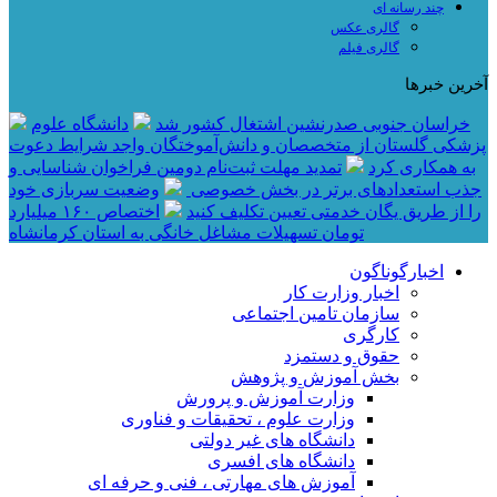
چند رسانه ای
گالری عکس
گالری فیلم
آخرین خبرها
خراسان جنوبی صدرنشین اشتغال کشور شد
دانشگاه علوم
پزشکی گلستان از متخصصان و دانش‌آموختگان واجد شرایط دعوت
به همکاری کرد
تمدید مهلت ثبت‌نام دومین فراخوان شناسایی و
جذب استعدادهای برتر در بخش خصوصی
وضعیت سربازی خود
را از طریق یگان خدمتی تعیین تکلیف کنید
اختصاص ۱۶۰ میلیارد
تومان تسهیلات مشاغل خانگی به استان کرمانشاه
اخبارگوناگون
اخبار وزارت کار
سازمان تامین اجتماعی
کارگری
حقوق و دستمزد
بخش آموزش و پژوهش
وزارت آموزش و پرورش
وزارت علوم ، تحقیقات و فناوری
دانشگاه های غیر دولتی
دانشگاه های افسری
آموزش های مهارتی ، فنی و حرفه ای