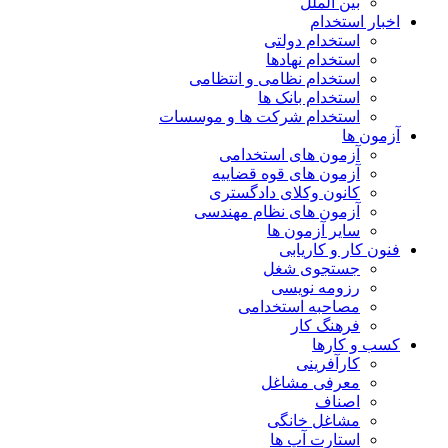
بین الملل
اخبار استخدام
استخدام دولتی
استخدام نهادها
استخدام نظامی و انتظامی
استخدام بانک ها
استخدام شرکت ها و موسسات
آزمون ها
آزمون های استخدامی
آزمون های قوه قضاییه
کانون وکلای دادگستری
آزمون های نظام مهندسی
سایر آزمون ها
فنون کار و کاریابی
جستجوی شغل
رزومه نویسی
مصاحبه استخدامی
فرهنگ کار
کسب و کارها
کارآفرینی
معرفی مشاغل
اصناف
مشاغل خانگی
استارت آپ ها