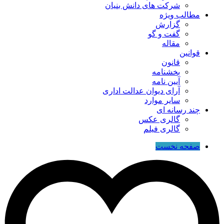
شرکت های دانش بنیان
مطالب ویژه
گزارش
گفت و گو
مقاله
قوانین
قانون
بخشنامه
آیین نامه
آرای دیوان عدالت اداری
سایر موارد
چند رسانه ای
گالری عکس
گالری فیلم
صفحه نخست