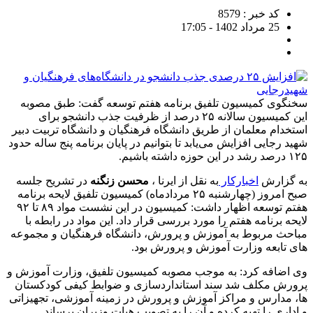
کد خبر : 8579
25 مرداد 1402 - 17:05
سخنگوی کمیسیون تلفیق برنامه هفتم توسعه گفت: طبق مصوبه
این کمیسیون سالانه ۲۵ درصد از ظرفیت جذب دانشجو برای
استخدام معلمان از طریق دانشگاه فرهنگیان و دانشگاه تربیت دبیر
شهید رجایی افزایش می‌یابد تا بتوانیم در پایان برنامه پنج ساله حدود
۱۲۵ درصد رشد در این حوزه داشته باشیم.
به گزارش
اخبارکار
به نقل از ایرنا ،
محسن زنگنه
در تشریح جلسه
صبح امروز (چهارشنبه ۲۵ مردادماه) کمیسیون تلفیق لایحه برنامه
هفتم توسعه اظهار داشت: کمیسیون در این نشست مواد ۸۹ تا ۹۲
لایحه برنامه هفتم را مورد بررسی قرار داد. این مواد در رابطه با
مباحث مربوط به آموزش و پرورش، دانشگاه فرهنگیان و مجموعه
های تابعه وزارت آموزش و پرورش بود.
وی اضافه کرد: به موجب مصوبه کمیسیون تلفیق، وزارت آموزش و
پرورش مکلف شد سند استانداردسازی و ضوابط کیفی کودکستان
ها، مدارس و مراکز آموزش و پرورش در زمینه آموزشی، تجهیزاتی
و اداری را تهیه کرده و آن را به تصویب هیات وزیران برساند.