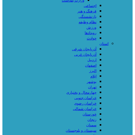
وزارت بهداشت
اجتماعی
فرهنگ و هنر
بازنشستگی
نظام وظیفه
ورزش
رویدادها
حوادث
استان
آذربایجان شرقی
آذربایجان غربی
اردبیل
اصفهان
البرز
ایلام
بوشهر
تهران
چهارمحال و بختیاری
خراسان جنوبی
خراسان رضوی
خراسان شمالی
خوزستان
زنجان
سمنان
سیستان و بلوچستان