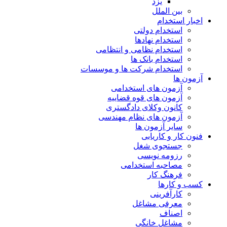
یزد
بین الملل
اخبار استخدام
استخدام دولتی
استخدام نهادها
استخدام نظامی و انتظامی
استخدام بانک ها
استخدام شرکت ها و موسسات
آزمون ها
آزمون های استخدامی
آزمون های قوه قضاییه
کانون وکلای دادگستری
آزمون های نظام مهندسی
سایر آزمون ها
فنون کار و کاریابی
جستجوی شغل
رزومه نویسی
مصاحبه استخدامی
فرهنگ کار
کسب و کارها
کارآفرینی
معرفی مشاغل
اصناف
مشاغل خانگی