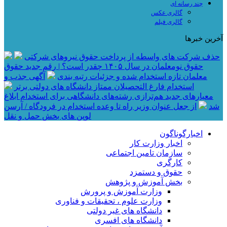
چند رسانه ای
گالری عکس
گالری فیلم
آخرین خبرها
حذف شرکت های واسطه از پرداخت حقوق نیروهای شرکتی
حقوق نومعلمان در سال ۱۴۰۵ چقدر است؟ | رقم جدید حقوق
معلمان تازه استخدام شده و جزئیات رتبه بندی
آگهی جذب و
استخدام فارغ التحصیلان ممتاز دانشگاه های دولتی برتر
معیار‌های جدید هم‌ترازی رشته‌های دانشگاهی برای استخدام ابلاغ
شد
از جعل عنوان وزیر راه تا وعده استخدام در فرودگاه / آرسن
لوپن های بخش حمل و نقل
اخبارگوناگون
اخبار وزارت کار
سازمان تامین اجتماعی
کارگری
حقوق و دستمزد
بخش آموزش و پژوهش
وزارت آموزش و پرورش
وزارت علوم ، تحقیقات و فناوری
دانشگاه های غیر دولتی
دانشگاه های افسری