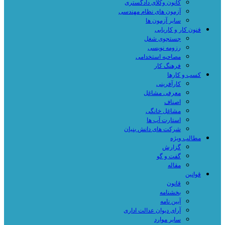
کانون وکلای دادگستری
آزمون های نظام مهندسی
سایر آزمون ها
فنون کار و کاریابی
جستجوی شغل
رزومه نویسی
مصاحبه استخدامی
فرهنگ کار
کسب و کارها
کارآفرینی
معرفی مشاغل
اصناف
مشاغل خانگی
استارت آپ ها
شرکت های دانش بنیان
مطالب ویژه
گزارش
گفت و گو
مقاله
قوانین
قانون
بخشنامه
آیین نامه
آرای دیوان عدالت اداری
سایر موارد