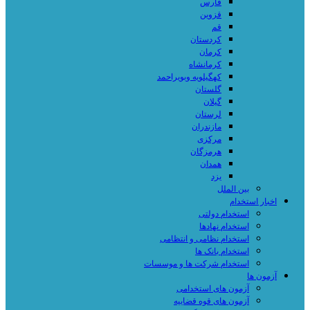
فارس
قزوین
قم
کردستان
کرمان
کرمانشاه
کهگیلویه وبویراحمد
گلستان
گیلان
لرستان
مازندران
مرکزی
هرمزگان
همدان
یزد
بین الملل
اخبار استخدام
استخدام دولتی
استخدام نهادها
استخدام نظامی و انتظامی
استخدام بانک ها
استخدام شرکت ها و موسسات
آزمون ها
آزمون های استخدامی
آزمون های قوه قضاییه