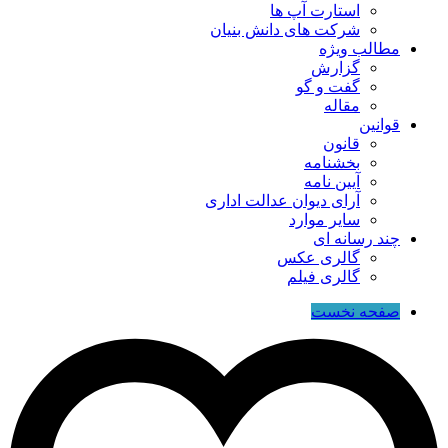
استارت آپ ها
شرکت های دانش بنیان
مطالب ویژه
گزارش
گفت و گو
مقاله
قوانین
قانون
بخشنامه
آیین نامه
آرای دیوان عدالت اداری
سایر موارد
چند رسانه ای
گالری عکس
گالری فیلم
صفحه نخست