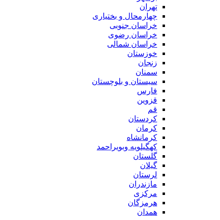
تهران
چهارمحال و بختیاری
خراسان جنوبی
خراسان رضوی
خراسان شمالی
خوزستان
زنجان
سمنان
سیستان و بلوچستان
فارس
قزوین
قم
کردستان
کرمان
کرمانشاه
کهگیلویه وبویراحمد
گلستان
گیلان
لرستان
مازندران
مرکزی
هرمزگان
همدان