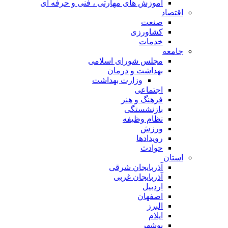
آموزش های مهارتی ، فنی و حرفه ای
اقتصاد
صنعت
کشاورزی
خدمات
جامعه
مجلس شورای اسلامی
بهداشت و درمان
وزارت بهداشت
اجتماعی
فرهنگ و هنر
بازنشستگی
نظام وظیفه
ورزش
رویدادها
حوادث
استان
آذربایجان شرقی
آذربایجان غربی
اردبیل
اصفهان
البرز
ایلام
بوشهر