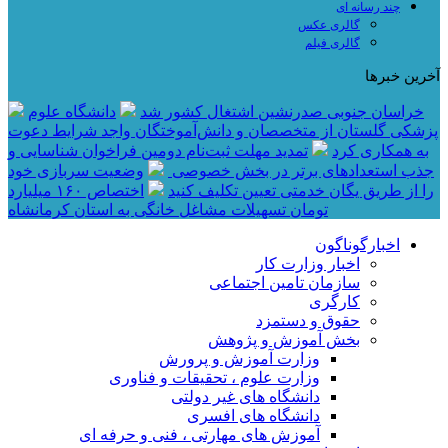
چند رسانه ای
گالری عکس
گالری فیلم
آخرین خبرها
خراسان جنوبی صدرنشین اشتغال کشور شد
دانشگاه علوم
پزشکی گلستان از متخصصان و دانش‌آموختگان واجد شرایط دعوت
به همکاری کرد
تمدید مهلت ثبت‌نام دومین فراخوان شناسایی و
جذب استعدادهای برتر در بخش خصوصی
وضعیت سربازی خود
را از طریق یگان خدمتی تعیین تکلیف کنید
اختصاص ۱۶۰ میلیارد
تومان تسهیلات مشاغل خانگی به استان کرمانشاه
اخبارگوناگون
اخبار وزارت کار
سازمان تامین اجتماعی
کارگری
حقوق و دستمزد
بخش آموزش و پژوهش
وزارت آموزش و پرورش
وزارت علوم ، تحقیقات و فناوری
دانشگاه های غیر دولتی
دانشگاه های افسری
آموزش های مهارتی ، فنی و حرفه ای