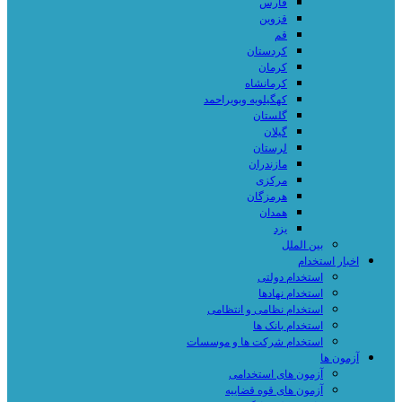
فارس
قزوین
قم
کردستان
کرمان
کرمانشاه
کهگیلویه وبویراحمد
گلستان
گیلان
لرستان
مازندران
مرکزی
هرمزگان
همدان
یزد
بین الملل
اخبار استخدام
استخدام دولتی
استخدام نهادها
استخدام نظامی و انتظامی
استخدام بانک ها
استخدام شرکت ها و موسسات
آزمون ها
آزمون های استخدامی
آزمون های قوه قضاییه