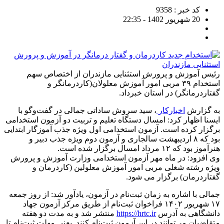
کد خبر : 9358
20 شهریور 1402 - 22:35
رئیس آموزش و پرورش استثنایی مازندران از اختصاص سهم
استخدام ۳۹ مربی امور آموزش معلولان(کاردرمانگر و
گفتاردرمانگر) در استان خبرداد.
به گزارش
اخبارکار
، سید سروش ساداتی جمالی در گفت‌وگو با
ایسنا اظهار کرد: امسال دستگاه تعلیم و تربیت دو آزمون استخدامی
برگزار کرده است. آزمون استخدامی اول ویژه جذب آموزگار ابتدایی
بود که ۸ اردیبهشت سالجاری و آزمون دوم ویژه جذب دبیر و
هنرآموز بود که ۱۲ مرداد امسال برگزار شده است.
وی افزود: در ماه مهر آزمون استخدامی وزارت آموزش و پرورش
ویژه رشته شغلی مربی امور آموزش معلولین (کاردرمان و
گفتاردرمان) برگزار می شود.
جمالی با اشاره به زمان ثبت‌نام در آزمون، یادآور شد: از روز جمعه
۱۷ شهریور ۱۴۰۲ فراخوان ثبت‌نام از طریق مرکز آزمون جهاد
دانشگاهی به آدرس
https://hrtc.ir
منتشر شد و به مدت دو هفته
متقاضیان می‌توانند در این آزمون ثبت‌نام کنند. یعنی مهلت ثبت‌نام تا