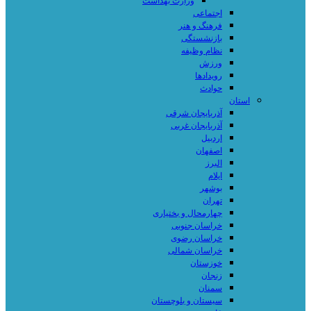
وزارت بهداشت
اجتماعی
فرهنگ و هنر
بازنشستگی
نظام وظیفه
ورزش
رویدادها
حوادث
استان
آذربایجان شرقی
آذربایجان غربی
اردبیل
اصفهان
البرز
ایلام
بوشهر
تهران
چهارمحال و بختیاری
خراسان جنوبی
خراسان رضوی
خراسان شمالی
خوزستان
زنجان
سمنان
سیستان و بلوچستان