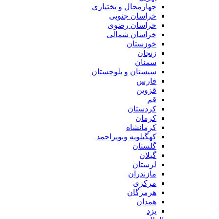
چهارمحال و بختیاری
خراسان جنوبی
خراسان رضوی
خراسان شمالی
خوزستان
زنجان
سمنان
سیستان و بلوچستان
فارس
قزوین
قم
کردستان
کرمان
کرمانشاه
کهگیلویه وبویراحمد
گلستان
گیلان
لرستان
مازندران
مرکزی
هرمزگان
همدان
یزد