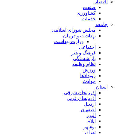
اقتصاد
صنعت
کشاورزی
خدمات
جامعه
مجلس شورای اسلامی
بهداشت و درمان
وزارت بهداشت
اجتماعی
فرهنگ و هنر
بازنشستگی
نظام وظیفه
ورزش
رویدادها
حوادث
استان
آذربایجان شرقی
آذربایجان غربی
اردبیل
اصفهان
البرز
ایلام
بوشهر
تهران