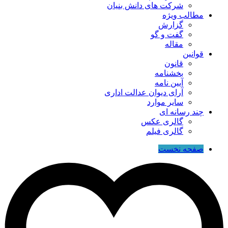
شرکت های دانش بنیان
مطالب ویژه
گزارش
گفت و گو
مقاله
قوانین
قانون
بخشنامه
آیین نامه
آرای دیوان عدالت اداری
سایر موارد
چند رسانه ای
گالری عکس
گالری فیلم
صفحه نخست