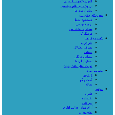
کانون وکلای دادگستری
آزمون های نظام مهندسی
سایر آزمون ها
فنون کار و کاریابی
جستجوی شغل
رزومه نویسی
مصاحبه استخدامی
فرهنگ کار
کسب و کارها
کارآفرینی
معرفی مشاغل
اصناف
مشاغل خانگی
استارت آپ ها
شرکت های دانش بنیان
مطالب ویژه
گزارش
گفت و گو
مقاله
قوانین
قانون
بخشنامه
آیین نامه
آرای دیوان عدالت اداری
سایر موارد