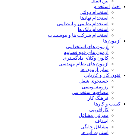
بین الملل
اخبار استخدام
استخدام دولتی
استخدام نهادها
استخدام نظامی و انتظامی
استخدام بانک ها
استخدام شرکت ها و موسسات
آزمون ها
آزمون های استخدامی
آزمون های قوه قضاییه
کانون وکلای دادگستری
آزمون های نظام مهندسی
سایر آزمون ها
فنون کار و کاریابی
جستجوی شغل
رزومه نویسی
مصاحبه استخدامی
فرهنگ کار
کسب و کارها
کارآفرینی
معرفی مشاغل
اصناف
مشاغل خانگی
استارت آپ ها