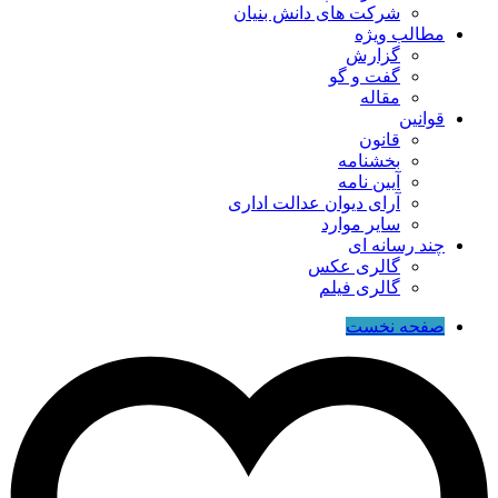
شرکت های دانش بنیان
مطالب ویژه
گزارش
گفت و گو
مقاله
قوانین
قانون
بخشنامه
آیین نامه
آرای دیوان عدالت اداری
سایر موارد
چند رسانه ای
گالری عکس
گالری فیلم
صفحه نخست