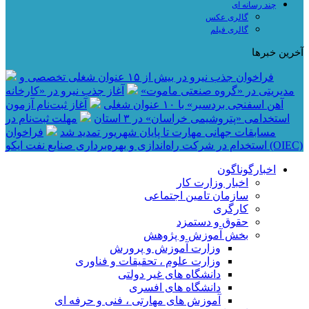
چند رسانه ای
گالری عکس
گالری فیلم
آخرین خبرها
فراخوان جذب نیرو در بیش از ۱۵ عنوان شغلی تخصصی و
مدیریتی در «گروه صنعتی ماموت»
آغاز جذب نیرو در «کارخانه
آهن اسفنجی بردسیر» با ۱۰ عنوان شغلی
آغاز ثبت‌نام آزمون
استخدامی «پتروشیمی خراسان» در ۳ استان
مهلت ثبت‌نام در
مسابقات جهانی مهارت تا پایان شهریور تمدید شد
فراخوان
استخدام در شرکت راه‌اندازی و بهره‌برداری صنایع نفت ایکو (OIEC)
اخبارگوناگون
اخبار وزارت کار
سازمان تامین اجتماعی
کارگری
حقوق و دستمزد
بخش آموزش و پژوهش
وزارت آموزش و پرورش
وزارت علوم ، تحقیقات و فناوری
دانشگاه های غیر دولتی
دانشگاه های افسری
آموزش های مهارتی ، فنی و حرفه ای