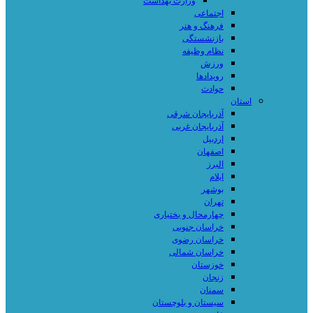
وزارت بهداشت
اجتماعی
فرهنگ و هنر
بازنشستگی
نظام وظیفه
ورزش
رویدادها
حوادث
استان
آذربایجان شرقی
آذربایجان غربی
اردبیل
اصفهان
البرز
ایلام
بوشهر
تهران
چهارمحال و بختیاری
خراسان جنوبی
خراسان رضوی
خراسان شمالی
خوزستان
زنجان
سمنان
سیستان و بلوچستان