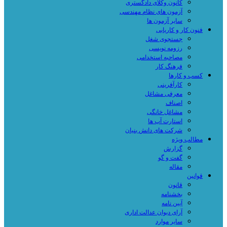
کانون وکلای دادگستری
آزمون های نظام مهندسی
سایر آزمون ها
فنون کار و کاریابی
جستجوی شغل
رزومه نویسی
مصاحبه استخدامی
فرهنگ کار
کسب و کارها
کارآفرینی
معرفی مشاغل
اصناف
مشاغل خانگی
استارت آپ ها
شرکت های دانش بنیان
مطالب ویژه
گزارش
گفت و گو
مقاله
قوانین
قانون
بخشنامه
آیین نامه
آرای دیوان عدالت اداری
سایر موارد