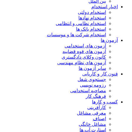
بین الملل
اخبار استخدام
استخدام دولتی
استخدام نهادها
استخدام نظامی و انتظامی
استخدام بانک ها
استخدام شرکت ها و موسسات
آزمون ها
آزمون های استخدامی
آزمون های قوه قضاییه
کانون وکلای دادگستری
آزمون های نظام مهندسی
سایر آزمون ها
فنون کار و کاریابی
جستجوی شغل
رزومه نویسی
مصاحبه استخدامی
فرهنگ کار
کسب و کارها
کارآفرینی
معرفی مشاغل
اصناف
مشاغل خانگی
استارت آپ ها