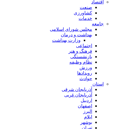
اقتصاد
صنعت
کشاورزی
خدمات
جامعه
مجلس شورای اسلامی
بهداشت و درمان
وزارت بهداشت
اجتماعی
فرهنگ و هنر
بازنشستگی
نظام وظیفه
ورزش
رویدادها
حوادث
استان
آذربایجان شرقی
آذربایجان غربی
اردبیل
اصفهان
البرز
ایلام
بوشهر
تهران