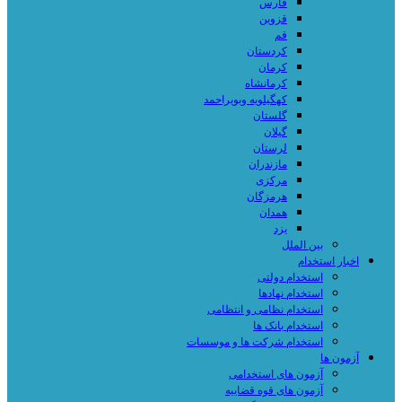
فارس
قزوین
قم
کردستان
کرمان
کرمانشاه
کهگیلویه وبویراحمد
گلستان
گیلان
لرستان
مازندران
مرکزی
هرمزگان
همدان
یزد
بین الملل
اخبار استخدام
استخدام دولتی
استخدام نهادها
استخدام نظامی و انتظامی
استخدام بانک ها
استخدام شرکت ها و موسسات
آزمون ها
آزمون های استخدامی
آزمون های قوه قضاییه