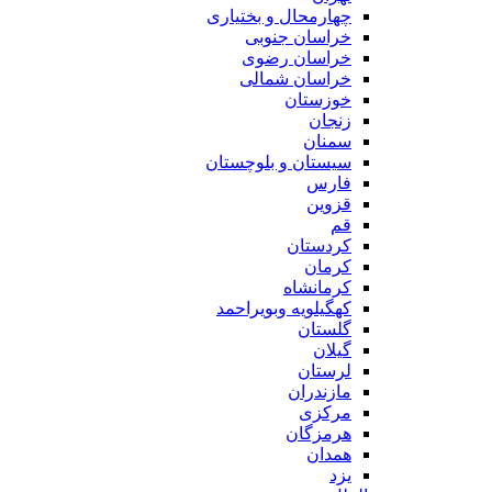
چهارمحال و بختیاری
خراسان جنوبی
خراسان رضوی
خراسان شمالی
خوزستان
زنجان
سمنان
سیستان و بلوچستان
فارس
قزوین
قم
کردستان
کرمان
کرمانشاه
کهگیلویه وبویراحمد
گلستان
گیلان
لرستان
مازندران
مرکزی
هرمزگان
همدان
یزد