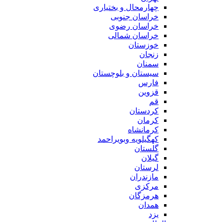
چهارمحال و بختیاری
خراسان جنوبی
خراسان رضوی
خراسان شمالی
خوزستان
زنجان
سمنان
سیستان و بلوچستان
فارس
قزوین
قم
کردستان
کرمان
کرمانشاه
کهگیلویه وبویراحمد
گلستان
گیلان
لرستان
مازندران
مرکزی
هرمزگان
همدان
یزد