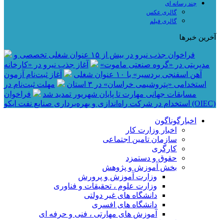
چند رسانه ای
گالری عکس
گالری فیلم
آخرین خبرها
فراخوان جذب نیرو در بیش از ۱۵ عنوان شغلی تخصصی و
مدیریتی در «گروه صنعتی ماموت»
آغاز جذب نیرو در «کارخانه
آهن اسفنجی بردسیر» با ۱۰ عنوان شغلی
آغاز ثبت‌نام آزمون
استخدامی «پتروشیمی خراسان» در ۳ استان
مهلت ثبت‌نام در
مسابقات جهانی مهارت تا پایان شهریور تمدید شد
فراخوان
استخدام در شرکت راه‌اندازی و بهره‌برداری صنایع نفت ایکو (OIEC)
اخبارگوناگون
اخبار وزارت کار
سازمان تامین اجتماعی
کارگری
حقوق و دستمزد
بخش آموزش و پژوهش
وزارت آموزش و پرورش
وزارت علوم ، تحقیقات و فناوری
دانشگاه های غیر دولتی
دانشگاه های افسری
آموزش های مهارتی ، فنی و حرفه ای