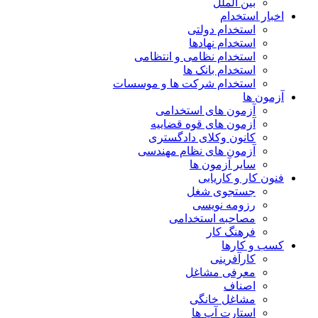
بین الملل
اخبار استخدام
استخدام دولتی
استخدام نهادها
استخدام نظامی و انتظامی
استخدام بانک ها
استخدام شرکت ها و موسسات
آزمون ها
آزمون های استخدامی
آزمون های قوه قضاییه
کانون وکلای دادگستری
آزمون های نظام مهندسی
سایر آزمون ها
فنون کار و کاریابی
جستجوی شغل
رزومه نویسی
مصاحبه استخدامی
فرهنگ کار
کسب و کارها
کارآفرینی
معرفی مشاغل
اصناف
مشاغل خانگی
استارت آپ ها