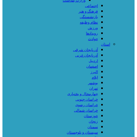
وزارت بهداشت
اجتماعی
فرهنگ و هنر
بازنشستگی
نظام وظیفه
ورزش
رویدادها
حوادث
استان
آذربایجان شرقی
آذربایجان غربی
اردبیل
اصفهان
البرز
ایلام
بوشهر
تهران
چهارمحال و بختیاری
خراسان جنوبی
خراسان رضوی
خراسان شمالی
خوزستان
زنجان
سمنان
سیستان و بلوچستان