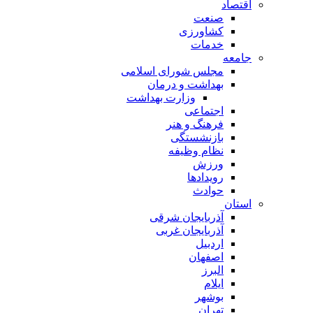
اقتصاد
صنعت
کشاورزی
خدمات
جامعه
مجلس شورای اسلامی
بهداشت و درمان
وزارت بهداشت
اجتماعی
فرهنگ و هنر
بازنشستگی
نظام وظیفه
ورزش
رویدادها
حوادث
استان
آذربایجان شرقی
آذربایجان غربی
اردبیل
اصفهان
البرز
ایلام
بوشهر
تهران