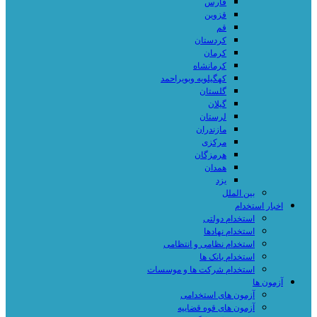
فارس
قزوین
قم
کردستان
کرمان
کرمانشاه
کهگیلویه وبویراحمد
گلستان
گیلان
لرستان
مازندران
مرکزی
هرمزگان
همدان
یزد
بین الملل
اخبار استخدام
استخدام دولتی
استخدام نهادها
استخدام نظامی و انتظامی
استخدام بانک ها
استخدام شرکت ها و موسسات
آزمون ها
آزمون های استخدامی
آزمون های قوه قضاییه