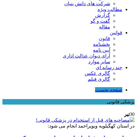
شرکت های دانش بنیان
مطالب ویژه
گزارش
گفت و گو
مقاله
قوانین
قانون
بخشنامه
آیین نامه
آرای دیوان عدالت اداری
سایر موارد
چند رسانه ای
گالری عکس
گالری فیلم
صفحه نخست
پزشکی قانونی
30
تیر
در استان کهگیلویه وبویراحمد انجام می شود: