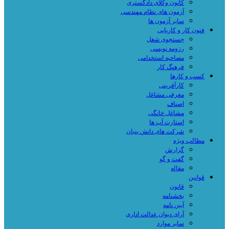
کانون وکلای دادگستری
آزمون های نظام مهندسی
سایر آزمون ها
فنون کار و کاریابی
جستجوی شغل
رزومه نویسی
مصاحبه استخدامی
فرهنگ کار
کسب و کارها
کارآفرینی
معرفی مشاغل
اصناف
مشاغل خانگی
استارت آپ ها
شرکت های دانش بنیان
مطالب ویژه
گزارش
گفت و گو
مقاله
قوانین
قانون
بخشنامه
آیین نامه
آرای دیوان عدالت اداری
سایر موارد