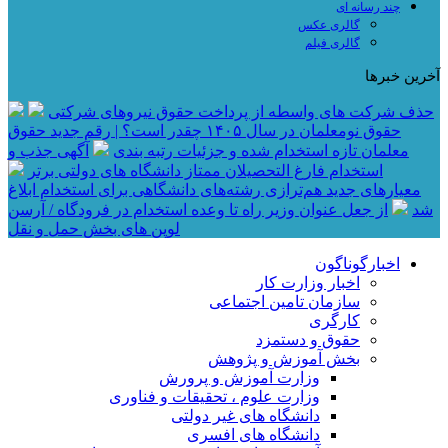
چند رسانه ای
گالری عکس
گالری فیلم
آخرین خبرها
حذف شرکت های واسطه از پرداخت حقوق نیروهای شرکتی
حقوق نومعلمان در سال ۱۴۰۵ چقدر است؟ | رقم جدید حقوق
معلمان تازه استخدام شده و جزئیات رتبه بندی
آگهی جذب و
استخدام فارغ التحصیلان ممتاز دانشگاه های دولتی برتر
معیار‌های جدید هم‌ترازی رشته‌های دانشگاهی برای استخدام ابلاغ
شد
از جعل عنوان وزیر راه تا وعده استخدام در فرودگاه / آرسن
لوپن های بخش حمل و نقل
اخبارگوناگون
اخبار وزارت کار
سازمان تامین اجتماعی
کارگری
حقوق و دستمزد
بخش آموزش و پژوهش
وزارت آموزش و پرورش
وزارت علوم ، تحقیقات و فناوری
دانشگاه های غیر دولتی
دانشگاه های افسری