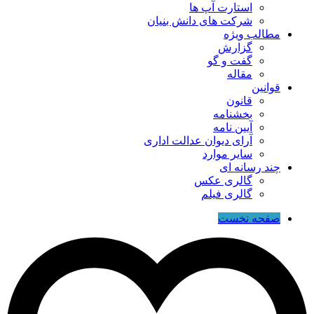
استارت آپ ها
شرکت های دانش بنیان
مطالب ویژه
گزارش
گفت و گو
مقاله
قوانین
قانون
بخشنامه
آیین نامه
آرای دیوان عدالت اداری
سایر موارد
چند رسانه ای
گالری عکس
گالری فیلم
صفحه نخست