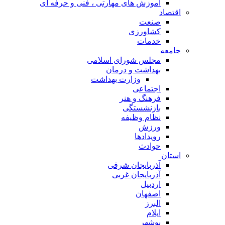
آموزش های مهارتی ، فنی و حرفه ای
اقتصاد
صنعت
کشاورزی
خدمات
جامعه
مجلس شورای اسلامی
بهداشت و درمان
وزارت بهداشت
اجتماعی
فرهنگ و هنر
بازنشستگی
نظام وظیفه
ورزش
رویدادها
حوادث
استان
آذربایجان شرقی
آذربایجان غربی
اردبیل
اصفهان
البرز
ایلام
بوشهر