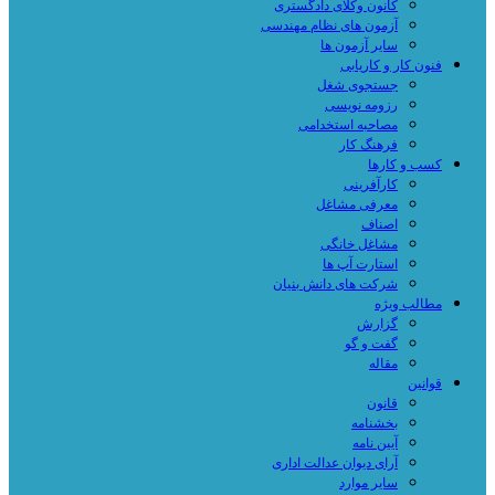
کانون وکلای دادگستری
آزمون های نظام مهندسی
سایر آزمون ها
فنون کار و کاریابی
جستجوی شغل
رزومه نویسی
مصاحبه استخدامی
فرهنگ کار
کسب و کارها
کارآفرینی
معرفی مشاغل
اصناف
مشاغل خانگی
استارت آپ ها
شرکت های دانش بنیان
مطالب ویژه
گزارش
گفت و گو
مقاله
قوانین
قانون
بخشنامه
آیین نامه
آرای دیوان عدالت اداری
سایر موارد