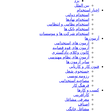
یزد
بین الملل
اخبار استخدام
استخدام دولتی
استخدام نهادها
استخدام نظامی و انتظامی
استخدام بانک ها
استخدام شرکت ها و موسسات
آزمون ها
آزمون های استخدامی
آزمون های قوه قضاییه
کانون وکلای دادگستری
آزمون های نظام مهندسی
سایر آزمون ها
فنون کار و کاریابی
جستجوی شغل
رزومه نویسی
مصاحبه استخدامی
فرهنگ کار
کسب و کارها
کارآفرینی
معرفی مشاغل
اصناف
مشاغل خانگی