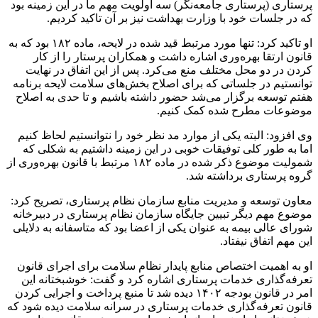
پرستاری (پرستاری جامعه‌نگر) سه اولویت مهم ما در این زمینه بود
که در جلسات خود با وزارت بهداشت نیز بر آن تاکید کردیم.
او تاکید کرد: تنها مورد مرتبط قید شده در لایحه، ماده ۱۸۲ بود که به
قانون ارتقا بهره‌وری اشاره داشت و همکاران پرستار را از کار
کردن در دو محل مختلف منع می‌کرد. پس از این اتفاق در نهایت
توانستیم در جلساتی که برای اصلاح بخش‌های سلامت لایحه برنامه
هفتم توسعه برگزار می‌شد حضور داشته باشیم و تا حدی به اصلاح
موضوعات مطرح شده کمک کنیم.
وی افزود: البته یکی از موارد مد نظر خود را نتوانستیم لحاظ کنیم
اما به طور کلی توفیقات خوبی در این زمینه داشتیم به شکلی که
شمولیت موضوع ذکر شده در ماده ۱۸۲ مرتبط با قانون بهره‌وری از
گروه پرستاری برداشته شد.
معاون توسعه و مدیریت منابع سازمان نظام پرستاری، تصریح کرد:
موضوع مهم دیگر تبیین جایگاه سازمان نظام پرستاری در دبیرخانه
شورای عالی بیمه به عنوان یکی از اعضا بود که متاسفانه به دلایلی
این مهم اتفاق نیفتاد.
او به اهمیت اختصاص منابع پایدار نظام سلامت برای اجرای قانون
تعرفه‌گذاری خدمات پرستاری اشاره کرد و گفت: خوشبختانه این
امر در قانون بودجه ۱۴۰۲ دیده شد تا منبع پرداخت و اجرایی کردن
قانون تعرفه‌گذاری خدمات پرستاری در سرانه سلامت دیده شود که