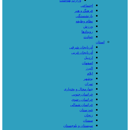
وزارت بهداشت
اجتماعی
فرهنگ و هنر
بازنشستگی
نظام وظیفه
ورزش
رویدادها
حوادث
استان
آذربایجان شرقی
آذربایجان غربی
اردبیل
اصفهان
البرز
ایلام
بوشهر
تهران
چهارمحال و بختیاری
خراسان جنوبی
خراسان رضوی
خراسان شمالی
خوزستان
زنجان
سمنان
سیستان و بلوچستان