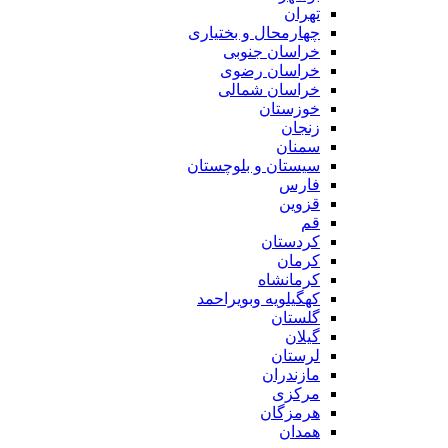
تهران
چهارمحال و بختیاری
خراسان جنوبی
خراسان رضوی
خراسان شمالی
خوزستان
زنجان
سمنان
سیستان و بلوچستان
فارس
قزوین
قم
کردستان
کرمان
کرمانشاه
کهگیلویه وبویراحمد
گلستان
گیلان
لرستان
مازندران
مرکزی
هرمزگان
همدان