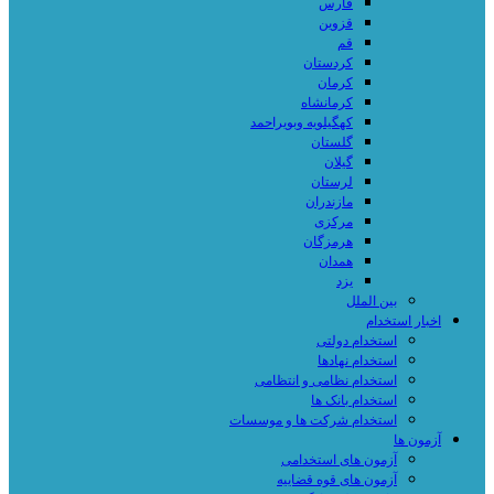
فارس
قزوین
قم
کردستان
کرمان
کرمانشاه
کهگیلویه وبویراحمد
گلستان
گیلان
لرستان
مازندران
مرکزی
هرمزگان
همدان
یزد
بین الملل
اخبار استخدام
استخدام دولتی
استخدام نهادها
استخدام نظامی و انتظامی
استخدام بانک ها
استخدام شرکت ها و موسسات
آزمون ها
آزمون های استخدامی
آزمون های قوه قضاییه