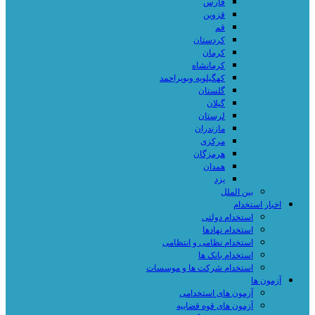
فارس
قزوین
قم
کردستان
کرمان
کرمانشاه
کهگیلویه وبویراحمد
گلستان
گیلان
لرستان
مازندران
مرکزی
هرمزگان
همدان
یزد
بین الملل
اخبار استخدام
استخدام دولتی
استخدام نهادها
استخدام نظامی و انتظامی
استخدام بانک ها
استخدام شرکت ها و موسسات
آزمون ها
آزمون های استخدامی
آزمون های قوه قضاییه