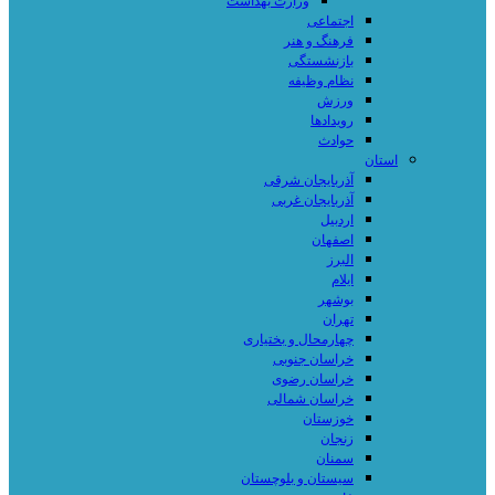
وزارت بهداشت
اجتماعی
فرهنگ و هنر
بازنشستگی
نظام وظیفه
ورزش
رویدادها
حوادث
استان
آذربایجان شرقی
آذربایجان غربی
اردبیل
اصفهان
البرز
ایلام
بوشهر
تهران
چهارمحال و بختیاری
خراسان جنوبی
خراسان رضوی
خراسان شمالی
خوزستان
زنجان
سمنان
سیستان و بلوچستان