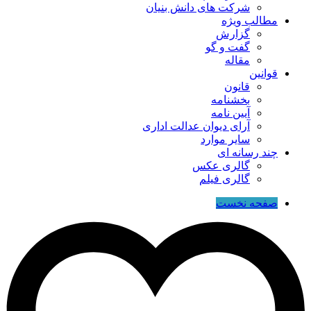
شرکت های دانش بنیان
مطالب ویژه
گزارش
گفت و گو
مقاله
قوانین
قانون
بخشنامه
آیین نامه
آرای دیوان عدالت اداری
سایر موارد
چند رسانه ای
گالری عکس
گالری فیلم
صفحه نخست