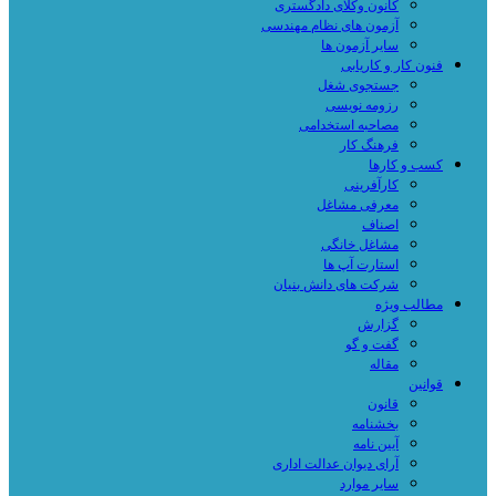
کانون وکلای دادگستری
آزمون های نظام مهندسی
سایر آزمون ها
فنون کار و کاریابی
جستجوی شغل
رزومه نویسی
مصاحبه استخدامی
فرهنگ کار
کسب و کارها
کارآفرینی
معرفی مشاغل
اصناف
مشاغل خانگی
استارت آپ ها
شرکت های دانش بنیان
مطالب ویژه
گزارش
گفت و گو
مقاله
قوانین
قانون
بخشنامه
آیین نامه
آرای دیوان عدالت اداری
سایر موارد