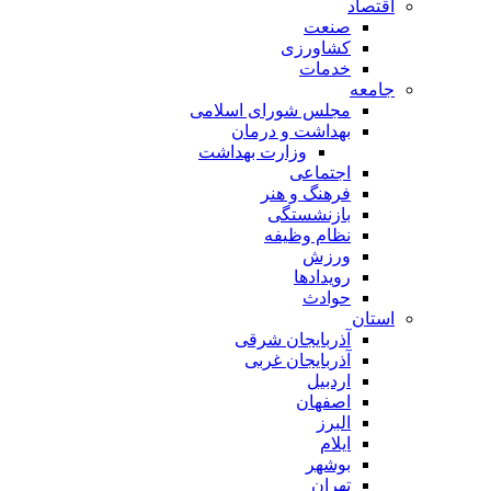
اقتصاد
صنعت
کشاورزی
خدمات
جامعه
مجلس شورای اسلامی
بهداشت و درمان
وزارت بهداشت
اجتماعی
فرهنگ و هنر
بازنشستگی
نظام وظیفه
ورزش
رویدادها
حوادث
استان
آذربایجان شرقی
آذربایجان غربی
اردبیل
اصفهان
البرز
ایلام
بوشهر
تهران