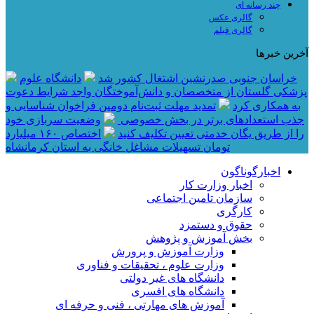
چند رسانه ای
گالری عکس
گالری فیلم
آخرین خبرها
خراسان جنوبی صدرنشین اشتغال کشور شد
دانشگاه علوم
پزشکی گلستان از متخصصان و دانش‌آموختگان واجد شرایط دعوت
به همکاری کرد
تمدید مهلت ثبت‌نام دومین فراخوان شناسایی و
جذب استعدادهای برتر در بخش خصوصی
وضعیت سربازی خود
را از طریق یگان خدمتی تعیین تکلیف کنید
اختصاص ۱۶۰ میلیارد
تومان تسهیلات مشاغل خانگی به استان کرمانشاه
اخبارگوناگون
اخبار وزارت کار
سازمان تامین اجتماعی
کارگری
حقوق و دستمزد
بخش آموزش و پژوهش
وزارت آموزش و پرورش
وزارت علوم ، تحقیقات و فناوری
دانشگاه های غیر دولتی
دانشگاه های افسری
آموزش های مهارتی ، فنی و حرفه ای