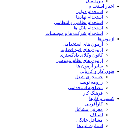
بین الملل
اخبار استخدام
استخدام دولتی
استخدام نهادها
استخدام نظامی و انتظامی
استخدام بانک ها
استخدام شرکت ها و موسسات
آزمون ها
آزمون های استخدامی
آزمون های قوه قضاییه
کانون وکلای دادگستری
آزمون های نظام مهندسی
سایر آزمون ها
فنون کار و کاریابی
جستجوی شغل
رزومه نویسی
مصاحبه استخدامی
فرهنگ کار
کسب و کارها
کارآفرینی
معرفی مشاغل
اصناف
مشاغل خانگی
استارت آپ ها