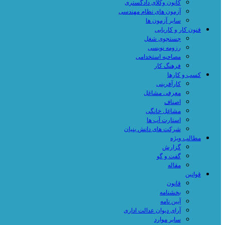
کانون وکلای دادگستری
آزمون های نظام مهندسی
سایر آزمون ها
فنون کار و کاریابی
جستجوی شغل
رزومه نویسی
مصاحبه استخدامی
فرهنگ کار
کسب و کارها
کارآفرینی
معرفی مشاغل
اصناف
مشاغل خانگی
استارت آپ ها
شرکت های دانش بنیان
مطالب ویژه
گزارش
گفت و گو
مقاله
قوانین
قانون
بخشنامه
آیین نامه
آرای دیوان عدالت اداری
سایر موارد