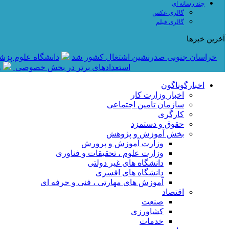
چند رسانه ای
گالری عکس
گالری فیلم
آخرین خبرها
خراسان جنوبی صدرنشین اشتغال کشور شد
دانشگاه علوم پزش
استعدادهای برتر در بخش خصوصی
و
اخبارگوناگون
اخبار وزارت کار
سازمان تامین اجتماعی
کارگری
حقوق و دستمزد
بخش آموزش و پژوهش
وزارت آموزش و پرورش
وزارت علوم ، تحقیقات و فناوری
دانشگاه های غیر دولتی
دانشگاه های افسری
آموزش های مهارتی ، فنی و حرفه ای
اقتصاد
صنعت
کشاورزی
خدمات