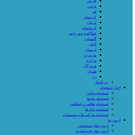
فارس
قزوین
قم
کردستان
کرمان
کرمانشاه
کهگیلویه وبویراحمد
گلستان
گیلان
لرستان
مازندران
مرکزی
هرمزگان
همدان
یزد
بین الملل
اخبار استخدام
استخدام دولتی
استخدام نهادها
استخدام نظامی و انتظامی
استخدام بانک ها
استخدام شرکت ها و موسسات
آزمون ها
آزمون های استخدامی
آزمون های قوه قضاییه