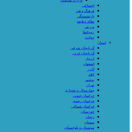
وزارت بهداشت
اجتماعی
فرهنگ و هنر
بازنشستگی
نظام وظیفه
ورزش
رویدادها
حوادث
استان
آذربایجان شرقی
آذربایجان غربی
اردبیل
اصفهان
البرز
ایلام
بوشهر
تهران
چهارمحال و بختیاری
خراسان جنوبی
خراسان رضوی
خراسان شمالی
خوزستان
زنجان
سمنان
سیستان و بلوچستان