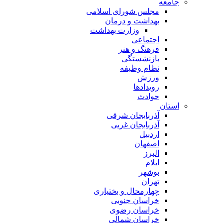
جامعه
مجلس شورای اسلامی
بهداشت و درمان
وزارت بهداشت
اجتماعی
فرهنگ و هنر
بازنشستگی
نظام وظیفه
ورزش
رویدادها
حوادث
استان
آذربایجان شرقی
آذربایجان غربی
اردبیل
اصفهان
البرز
ایلام
بوشهر
تهران
چهارمحال و بختیاری
خراسان جنوبی
خراسان رضوی
خراسان شمالی