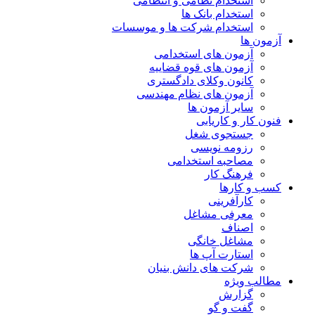
استخدام نظامی و انتظامی
استخدام بانک ها
استخدام شرکت ها و موسسات
آزمون ها
آزمون های استخدامی
آزمون های قوه قضاییه
کانون وکلای دادگستری
آزمون های نظام مهندسی
سایر آزمون ها
فنون کار و کاریابی
جستجوی شغل
رزومه نویسی
مصاحبه استخدامی
فرهنگ کار
کسب و کارها
کارآفرینی
معرفی مشاغل
اصناف
مشاغل خانگی
استارت آپ ها
شرکت های دانش بنیان
مطالب ویژه
گزارش
گفت و گو