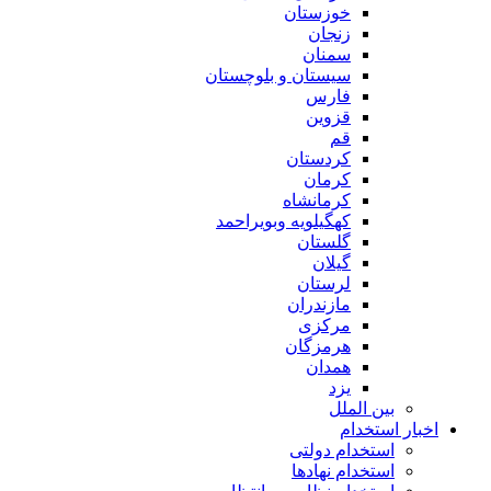
خوزستان
زنجان
سمنان
سیستان و بلوچستان
فارس
قزوین
قم
کردستان
کرمان
کرمانشاه
کهگیلویه وبویراحمد
گلستان
گیلان
لرستان
مازندران
مرکزی
هرمزگان
همدان
یزد
بین الملل
اخبار استخدام
استخدام دولتی
استخدام نهادها