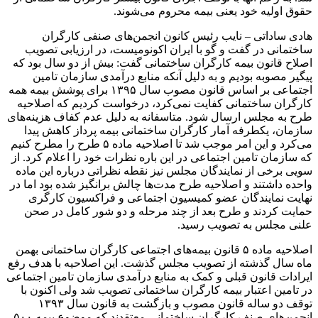
حقوق اولیه خود یعنی بیمه محروم می‌شوند.
هادی ساداتی – نایب رئیس کانون انجمن‌های صنفی کارگران
ساختمانی در گفت و گو با ایران اکونومیست، در ارزیابی تصویب
اصلاح قانون بیمه کارگران ساختمانی گفت: بیش از دو سال بود که
پیگیر مصوبه بودیم و به دلیل آنکه منابع درآمدی سازمان تامین
اجتماعی بر اساس قانون مصوب سال ۱۳۹۵ برای پوشش بیمه همه
کارگران ساختمانی کفایت نمی‌کرد، درخواست کردیم که اصلاحیه
طرح به مجلس ارسال شود. متاسفانه به دلیل عدم کفاف هزینه‌های
سازمان، یکطرفه آمار کارگران ساختمانی بیمه پرداز کاهش پیدا
می‌کرد و این امر موجب شد تا اصلاحیه ماده ۵ طرح را مطرح کنیم
که سازمان تامین اجتماعی در این باره نظرات خود را اعلام کرد. از
سویی برخی از نمایندگان مجلس نیز نقطه نظراتی درباره این ماده
واحده داشتند و اصلاحیه طرح مدت‌ها چالش برانگیز شده بود اما در
نهایت نمایندگان عضو کمیسیون اجتماعی و فراکسیون کارگری
حمایت کردند و طرح بعد از چند مرحله و دو شور کامل در صحن
علنی مجلس به تصویب رسید.
اصلاحیه ماده ۵ قانون بیمه‌های اجتماعی کارگران ساختمانی بهمن
ماه سال گذشته از تصویب مجلس گذشت. این اصلاحیه با هدف رفع
ایرادات قانون قبلی و کمک به منابع درآمدی سازمان تامین اجتماعی
در تامین اعتبار بیمه کارگران ساختمانی تصویب شد ولی اکنون با
توقف دو ساله قانون مصوب و بازگشت به قانون سال ۱۳۹۳
انجمن‌های صنف کارگران ساختمانی معتقدند که موضوع بیمه ۵۰۰