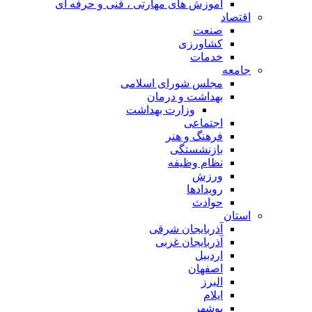
آموزش های مهارتی ، فنی و حرفه ای
اقتصاد
صنعت
کشاورزی
خدمات
جامعه
مجلس شورای اسلامی
بهداشت و درمان
وزارت بهداشت
اجتماعی
فرهنگ و هنر
بازنشستگی
نظام وظیفه
ورزش
رویدادها
حوادث
استان
آذربایجان شرقی
آذربایجان غربی
اردبیل
اصفهان
البرز
ایلام
بوشهر