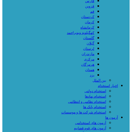
فارس
قزوین
قم
کردستان
کرمان
کرمانشاه
کهگیلویه وبویراحمد
گلستان
گیلان
لرستان
مازندران
مرکزی
هرمزگان
همدان
یزد
بین الملل
اخبار استخدام
استخدام دولتی
استخدام نهادها
استخدام نظامی و انتظامی
استخدام بانک ها
استخدام شرکت ها و موسسات
آزمون ها
آزمون های استخدامی
آزمون های قوه قضاییه