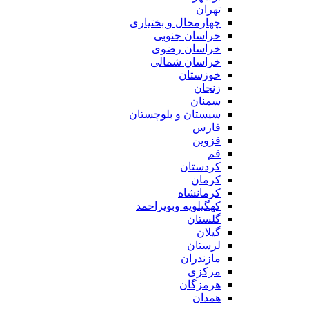
تهران
چهارمحال و بختیاری
خراسان جنوبی
خراسان رضوی
خراسان شمالی
خوزستان
زنجان
سمنان
سیستان و بلوچستان
فارس
قزوین
قم
کردستان
کرمان
کرمانشاه
کهگیلویه وبویراحمد
گلستان
گیلان
لرستان
مازندران
مرکزی
هرمزگان
همدان