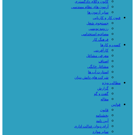
کانون وکلای دادگستری
آزمون های نظام مهندسی
سایر آزمون ها
فنون کار و کاریابی
جستجوی شغل
رزومه نویسی
مصاحبه استخدامی
فرهنگ کار
کسب و کارها
کارآفرینی
معرفی مشاغل
اصناف
مشاغل خانگی
استارت آپ ها
شرکت های دانش بنیان
مطالب ویژه
گزارش
گفت و گو
مقاله
قوانین
قانون
بخشنامه
آیین نامه
آرای دیوان عدالت اداری
سایر موارد