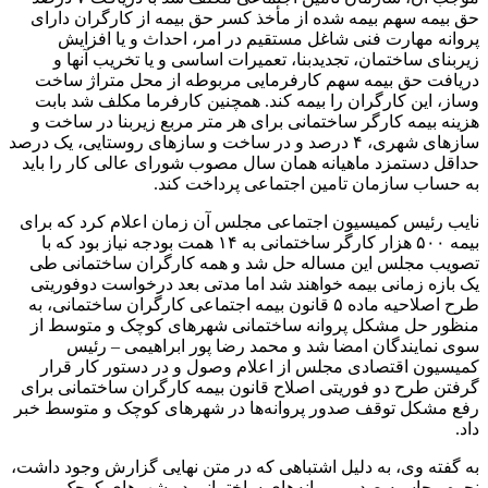
حق بیمه سهم بیمه شده از مأخذ کسر حق بیمه از کارگران دارای
پروانه مهارت فنی شاغل مستقیم در امر، احداث و یا افزایش
زیربنای ساختمان، تجدیدبنا، تعمیرات اساسی و یا تخریب آنها و
دریافت حق بیمه سهم کارفرمایی مربوطه از محل متراژ ساخت‌
وساز، این کارگران را بیمه کند. همچنین کارفرما مکلف شد بابت
هزینه بیمه کارگر ساختمانی برای هر متر مربع زیربنا در ساخت و
سازهای شهری، ۴ درصد و در ساخت و سازهای روستایی،‌ یک درصد
حداقل دستمزد ماهیانه همان سال مصوب شورای عالی کار را باید
به حساب سازمان تامین اجتماعی پرداخت کند.
نایب رئیس کمیسیون اجتماعی مجلس آن زمان اعلام کرد که برای
بیمه ۵۰۰ هزار کارگر ساختمانی به ۱۴ همت بودجه نیاز بود که با
تصویب مجلس این مساله حل شد و همه کارگران ساختمانی طی
یک بازه زمانی بیمه خواهند شد اما مدتی بعد درخواست دوفوریتی
طرح اصلاحیه ماده ۵ قانون بیمه اجتماعی کارگران ساختمانی، به
منظور حل مشکل پروانه ساختمانی شهرهای کوچک و متوسط از
سوی نمایندگان امضا شد و محمد رضا پور ابراهیمی – رئیس
کمیسیون اقتصادی مجلس از اعلام وصول و در دستور کار قرار
گرفتن طرح دو فوریتی اصلاح قانون بیمه کارگران ساختمانی برای
رفع مشکل توقف صدور پروانه‌ها در شهرهای کوچک و متوسط خبر
داد.
به گفته وی، به دلیل اشتباهی که در متن نهایی گزارش وجود داشت،
نحوه محاسبه صدور پروانه‌های ساختمانی در شهرهای کوچک و