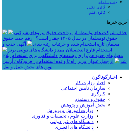
چند رسانه ای
گالری عکس
گالری فیلم
آخرین خبرها
حذف شرکت های واسطه از پرداخت حقوق نیروهای شرکتی
حقوق نومعلمان در سال ۱۴۰۵ چقدر است؟ | رقم جدید حقوق
معلمان تازه استخدام شده و جزئیات رتبه بندی
آگهی جذب و
استخدام فارغ التحصیلان ممتاز دانشگاه های دولتی برتر
معیار‌های جدید هم‌ترازی رشته‌های دانشگاهی برای استخدام ابلاغ
شد
از جعل عنوان وزیر راه تا وعده استخدام در فرودگاه / آرسن
لوپن های بخش حمل و نقل
اخبارگوناگون
اخبار وزارت کار
سازمان تامین اجتماعی
کارگری
حقوق و دستمزد
بخش آموزش و پژوهش
وزارت آموزش و پرورش
وزارت علوم ، تحقیقات و فناوری
دانشگاه های غیر دولتی
دانشگاه های افسری