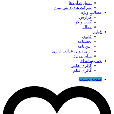
استارت آپ ها
شرکت های دانش بنیان
مطالب ویژه
گزارش
گفت و گو
مقاله
قوانین
قانون
بخشنامه
آیین نامه
آرای دیوان عدالت اداری
سایر موارد
چند رسانه ای
گالری عکس
گالری فیلم
صفحه نخست