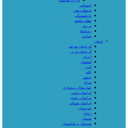
وزارت بهداشت
اجتماعی
فرهنگ و هنر
بازنشستگی
نظام وظیفه
ورزش
رویدادها
حوادث
استان
آذربایجان شرقی
آذربایجان غربی
اردبیل
اصفهان
البرز
ایلام
بوشهر
تهران
چهارمحال و بختیاری
خراسان جنوبی
خراسان رضوی
خراسان شمالی
خوزستان
زنجان
سمنان
سیستان و بلوچستان