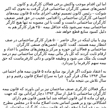
اما این اقدام موجب واکنش برخی فعالان کارگری و کانون
انجمن‌های صنفی کارگران ساختمانی قرار گرفت به نحوی که اکبر
شوکت – رئیس کانون تصمیم توقف اجرای ماده ۵ قانون بیمه‌های
اجتماعی کارگران ساختمانی را اقدامی عجیب در حق قشر ضعیف
کارگران ساختمانی دانست و گفت با این مصوبه نه تنها هیچ کارگر
ساختمانی بیمه نمی‌شود بلکه حداقل بیمه ۲۵۰ هزار کارگر هم به
دلیل کمبود منابع قطع خواهد شد.
وی با بیان اینکه در حال حاضر ۵۰۰ هزار کارگر ساختمانی در صف
انتظار بیمه هستند، گفت: کانون انجمن‌های صنفی کارگران
ساختمانی و فعالان این حوزه و مرکز پژوهش‌های مجلس با اعداد و
ارقام ثابت کردند که کل بار مالی بیمه کارگران ساختمانی نیم درصد
قیمت یک ملک می شود و وظیفه قانونی و ذاتی کارفرماست که حق
بیمه سهم کارفرما را بپردازد.
به اعتقاد شوکت اگر قرار بود منابع ماده ۵ قانون بیمه های اجتماعی
سال ۱۳۹۳ ملاک قرار گیرد چرا به سراغ اصلاح قانون رفتیم و دو
سال تلاش بی نتیجه ماند؟
دیگر فعالان کارگری صنف ساختمان نیز بر این باورند که قانون بیمه
کارگران ساختمانی تا قبل از سال ۱۳۹۳ دچار ایراداتی بود که جهت
رفع آن ماده ۵ این قانون اضافه شد اما همین قانون هم دارای
اشکالاتی بود و بر همین اساس بحث اصلاح ماده ۵ در مجلس مطرح
شد. به زعم آنها با توقف اجرای قانون بیشتر کارگران ساختمانی از