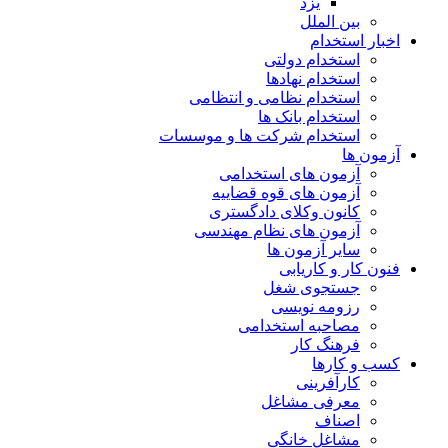
یزد
بین الملل
اخبار استخدام
استخدام دولتی
استخدام نهادها
استخدام نظامی و انتظامی
استخدام بانک ها
استخدام شرکت ها و موسسات
آزمون ها
آزمون های استخدامی
آزمون های قوه قضاییه
کانون وکلای دادگستری
آزمون های نظام مهندسی
سایر آزمون ها
فنون کار و کاریابی
جستجوی شغل
رزومه نویسی
مصاحبه استخدامی
فرهنگ کار
کسب و کارها
کارآفرینی
معرفی مشاغل
اصناف
مشاغل خانگی