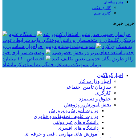
چند رسانه ای
گالری عکس
گالری فیلم
آخرین خبرها
خراسان جنوبی صدرنشین اشتغال کشور شد
دانشگاه علوم
پزشکی گلستان از متخصصان و دانش‌آموختگان واجد شرایط دعوت
به همکاری کرد
تمدید مهلت ثبت‌نام دومین فراخوان شناسایی و
جذب استعدادهای برتر در بخش خصوصی
وضعیت سربازی خود
را از طریق یگان خدمتی تعیین تکلیف کنید
اختصاص ۱۶۰ میلیارد
تومان تسهیلات مشاغل خانگی به استان کرمانشاه
اخبارگوناگون
اخبار وزارت کار
سازمان تامین اجتماعی
کارگری
حقوق و دستمزد
بخش آموزش و پژوهش
وزارت آموزش و پرورش
وزارت علوم ، تحقیقات و فناوری
دانشگاه های غیر دولتی
دانشگاه های افسری
آموزش های مهارتی ، فنی و حرفه ای