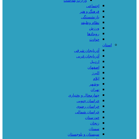
وزارت بهداشت
اجتماعی
فرهنگ و هنر
بازنشستگی
نظام وظیفه
ورزش
رویدادها
حوادث
استان
آذربایجان شرقی
آذربایجان غربی
اردبیل
اصفهان
البرز
ایلام
بوشهر
تهران
چهارمحال و بختیاری
خراسان جنوبی
خراسان رضوی
خراسان شمالی
خوزستان
زنجان
سمنان
سیستان و بلوچستان