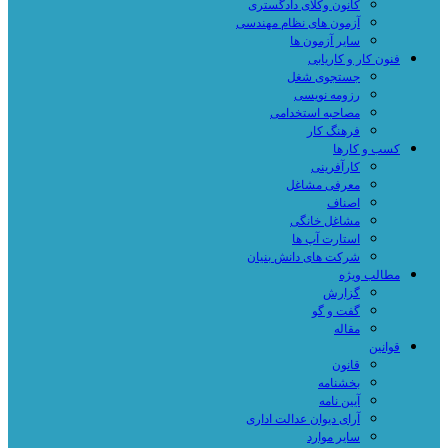
کانون وکلای دادگستری
آزمون های نظام مهندسی
سایر آزمون ها
فنون کار و کاریابی
جستجوی شغل
رزومه نویسی
مصاحبه استخدامی
فرهنگ کار
کسب و کارها
کارآفرینی
معرفی مشاغل
اصناف
مشاغل خانگی
استارت آپ ها
شرکت های دانش بنیان
مطالب ویژه
گزارش
گفت و گو
مقاله
قوانین
قانون
بخشنامه
آیین نامه
آرای دیوان عدالت اداری
سایر موارد