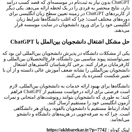
ChatGPT بدون نیاز به ثبت‌نام در موسسه‌ای که قصد کسب درآمد
دارد، نتایج منحصر به فردی را در یک لحظه ارائه می‌دهد. یکی دیگر
از کاربردهای ChatGPT در زمینه تعیین سطح زبان انگلیسی برای
دوره‌های مختلف است؛ چرا که اغلب دانشگاه‌ها شرایط زبان
انگلیسی خود را برای ورود دانشجویان در سایت موسسه قرار
می‌دهند.
حل مشکل اشتغال دانشجویان بین‌الملل با ChatGPT
یکی از مشکلات دانشگاه در پذیرش دانشجویان بین‌المللی این بود که
نمی‌توانستند پیوند مناسبی بین دانشگاه، فارغ‌التحصیلان بین‌المللی و
کارفرمایان برقرار کنند. برخی کارشناسان کاستی‌های اشتغال
دانشجویان بین‌المللی را نشانه ضعف آموزش عالی دانسته و از آن با
تعبیر شکست گسترده یاد می‌کنند.
دانشگاه‌ها برای بهبود ارائه خدمات به دانشجویان بین‌المللی، لازم
است فرصتی برای ارائه درخواست مستقیم از ChatGPT فراهم
کنند؛ به طوری که دانشجویان بتوانند رونوشت‌های امتحانی و نمرات
آزمون انگلیسی خود را مستقیم ارسال کنند.
ایجاد ارتباط مستقیم با دانشجویان بالقوه، رویای هر دانشگاهی
است. چرا که به صرفه‌جویی در هزینه‌های دانشگاه و دانشجو
می‌انجامد.
لینک کوتاه :
https://akhbarekar.ir/?p=7742