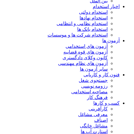
بین الملل
اخبار استخدام
استخدام دولتی
استخدام نهادها
استخدام نظامی و انتظامی
استخدام بانک ها
استخدام شرکت ها و موسسات
آزمون ها
آزمون های استخدامی
آزمون های قوه قضاییه
کانون وکلای دادگستری
آزمون های نظام مهندسی
سایر آزمون ها
فنون کار و کاریابی
جستجوی شغل
رزومه نویسی
مصاحبه استخدامی
فرهنگ کار
کسب و کارها
کارآفرینی
معرفی مشاغل
اصناف
مشاغل خانگی
استارت آپ ها