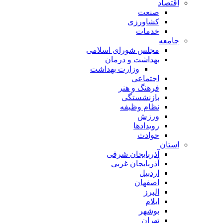
اقتصاد
صنعت
کشاورزی
خدمات
جامعه
مجلس شورای اسلامی
بهداشت و درمان
وزارت بهداشت
اجتماعی
فرهنگ و هنر
بازنشستگی
نظام وظیفه
ورزش
رویدادها
حوادث
استان
آذربایجان شرقی
آذربایجان غربی
اردبیل
اصفهان
البرز
ایلام
بوشهر
تهران