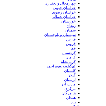
چهارمحال و بختیاری
خراسان جنوبی
خراسان رضوی
خراسان شمالی
خوزستان
زنجان
سمنان
سیستان و بلوچستان
فارس
قزوین
قم
کردستان
کرمان
کرمانشاه
کهگیلویه وبویراحمد
گلستان
گیلان
لرستان
مازندران
مرکزی
هرمزگان
همدان
یزد