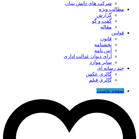
شرکت های دانش بنیان
مطالب ویژه
گزارش
گفت و گو
مقاله
قوانین
قانون
بخشنامه
آیین نامه
آرای دیوان عدالت اداری
سایر موارد
چند رسانه ای
گالری عکس
گالری فیلم
صفحه نخست