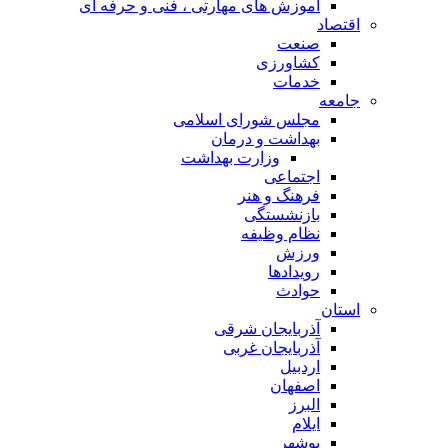
آموزش های مهارتی ، فنی و حرفه ای
اقتصاد
صنعت
کشاورزی
خدمات
جامعه
مجلس شورای اسلامی
بهداشت و درمان
وزارت بهداشت
اجتماعی
فرهنگ و هنر
بازنشستگی
نظام وظیفه
ورزش
رویدادها
حوادث
استان
آذربایجان شرقی
آذربایجان غربی
اردبیل
اصفهان
البرز
ایلام
بوشهر