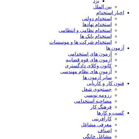
یزد
بین الملل
اخبار استخدام
استخدام دولتی
استخدام نهادها
استخدام نظامی و انتظامی
استخدام بانک ها
استخدام شرکت ها و موسسات
آزمون ها
آزمون های استخدامی
آزمون های قوه قضاییه
کانون وکلای دادگستری
آزمون های نظام مهندسی
سایر آزمون ها
فنون کار و کاریابی
جستجوی شغل
رزومه نویسی
مصاحبه استخدامی
فرهنگ کار
کسب و کارها
کارآفرینی
معرفی مشاغل
اصناف
مشاغل خانگی