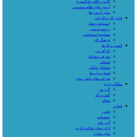
کانون وکلای دادگستری
آزمون های نظام مهندسی
سایر آزمون ها
فنون کار و کاریابی
جستجوی شغل
رزومه نویسی
مصاحبه استخدامی
فرهنگ کار
کسب و کارها
کارآفرینی
معرفی مشاغل
اصناف
مشاغل خانگی
استارت آپ ها
شرکت های دانش بنیان
مطالب ویژه
گزارش
گفت و گو
مقاله
قوانین
قانون
بخشنامه
آیین نامه
آرای دیوان عدالت اداری
سایر موارد