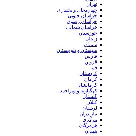
تهران
چهارمحال و بختیاری
خراسان جنوبی
خراسان رضوی
خراسان شمالی
خوزستان
زنجان
سمنان
سیستان و بلوچستان
فارس
قزوین
قم
کردستان
کرمان
کرمانشاه
کهگیلویه وبویراحمد
گلستان
گیلان
لرستان
مازندران
مرکزی
هرمزگان
همدان