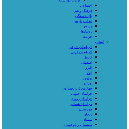
وزارت بهداشت
اجتماعی
فرهنگ و هنر
بازنشستگی
نظام وظیفه
ورزش
رویدادها
حوادث
استان
آذربایجان شرقی
آذربایجان غربی
اردبیل
اصفهان
البرز
ایلام
بوشهر
تهران
چهارمحال و بختیاری
خراسان جنوبی
خراسان رضوی
خراسان شمالی
خوزستان
زنجان
سمنان
سیستان و بلوچستان