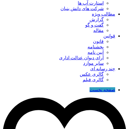
استارت آپ ها
شرکت های دانش بنیان
مطالب ویژه
گزارش
گفت و گو
مقاله
قوانین
قانون
بخشنامه
آیین نامه
آرای دیوان عدالت اداری
سایر موارد
چند رسانه ای
گالری عکس
گالری فیلم
صفحه نخست