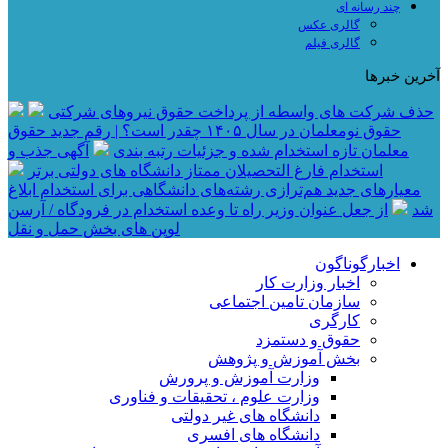
چند رسانه ای
گالری عکس
گالری فیلم
آخرین خبرها
حذف شرکت های واسطه از پرداخت حقوق نیروهای شرکتی
حقوق نومعلمان در سال ۱۴۰۵ چقدر است؟ | رقم جدید حقوق
معلمان تازه استخدام شده و جزئیات رتبه بندی
آگهی جذب و
استخدام فارغ التحصیلان ممتاز دانشگاه های دولتی برتر
معیار‌های جدید هم‌ترازی رشته‌های دانشگاهی برای استخدام ابلاغ
شد
از جعل عنوان وزیر راه تا وعده استخدام در فرودگاه / آرسن
لوپن های بخش حمل و نقل
اخبارگوناگون
اخبار وزارت کار
سازمان تامین اجتماعی
کارگری
حقوق و دستمزد
بخش آموزش و پژوهش
وزارت آموزش و پرورش
وزارت علوم ، تحقیقات و فناوری
دانشگاه های غیر دولتی
دانشگاه های افسری