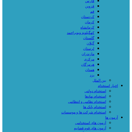
فارس
قزوین
قم
کردستان
کرمان
کرمانشاه
کهگیلویه وبویراحمد
گلستان
گیلان
لرستان
مازندران
مرکزی
هرمزگان
همدان
یزد
بین الملل
اخبار استخدام
استخدام دولتی
استخدام نهادها
استخدام نظامی و انتظامی
استخدام بانک ها
استخدام شرکت ها و موسسات
آزمون ها
آزمون های استخدامی
آزمون های قوه قضاییه