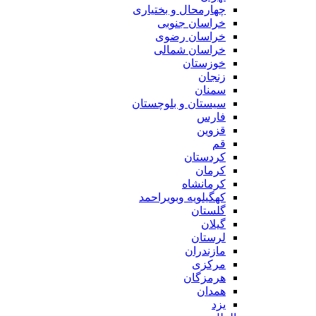
چهارمحال و بختیاری
خراسان جنوبی
خراسان رضوی
خراسان شمالی
خوزستان
زنجان
سمنان
سیستان و بلوچستان
فارس
قزوین
قم
کردستان
کرمان
کرمانشاه
کهگیلویه وبویراحمد
گلستان
گیلان
لرستان
مازندران
مرکزی
هرمزگان
همدان
یزد