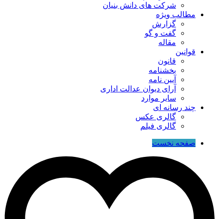
شرکت های دانش بنیان
مطالب ویژه
گزارش
گفت و گو
مقاله
قوانین
قانون
بخشنامه
آیین نامه
آرای دیوان عدالت اداری
سایر موارد
چند رسانه ای
گالری عکس
گالری فیلم
صفحه نخست