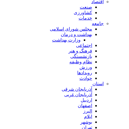
اقتصاد
صنعت
کشاورزی
خدمات
جامعه
مجلس شورای اسلامی
بهداشت و درمان
وزارت بهداشت
اجتماعی
فرهنگ و هنر
بازنشستگی
نظام وظیفه
ورزش
رویدادها
حوادث
استان
آذربایجان شرقی
آذربایجان غربی
اردبیل
اصفهان
البرز
ایلام
بوشهر
تهران