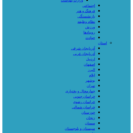
وزارت بهداشت
اجتماعی
فرهنگ و هنر
بازنشستگی
نظام وظیفه
ورزش
رویدادها
حوادث
استان
آذربایجان شرقی
آذربایجان غربی
اردبیل
اصفهان
البرز
ایلام
بوشهر
تهران
چهارمحال و بختیاری
خراسان جنوبی
خراسان رضوی
خراسان شمالی
خوزستان
زنجان
سمنان
سیستان و بلوچستان