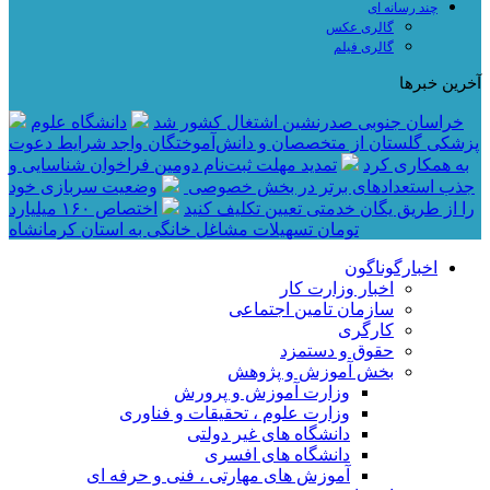
چند رسانه ای
گالری عکس
گالری فیلم
آخرین خبرها
خراسان جنوبی صدرنشین اشتغال کشور شد
دانشگاه علوم
پزشکی گلستان از متخصصان و دانش‌آموختگان واجد شرایط دعوت
به همکاری کرد
تمدید مهلت ثبت‌نام دومین فراخوان شناسایی و
جذب استعدادهای برتر در بخش خصوصی
وضعیت سربازی خود
را از طریق یگان خدمتی تعیین تکلیف کنید
اختصاص ۱۶۰ میلیارد
تومان تسهیلات مشاغل خانگی به استان کرمانشاه
اخبارگوناگون
اخبار وزارت کار
سازمان تامین اجتماعی
کارگری
حقوق و دستمزد
بخش آموزش و پژوهش
وزارت آموزش و پرورش
وزارت علوم ، تحقیقات و فناوری
دانشگاه های غیر دولتی
دانشگاه های افسری
آموزش های مهارتی ، فنی و حرفه ای