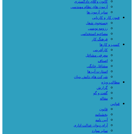
کانون وکلای دادگستری
آزمون های نظام مهندسی
سایر آزمون ها
فنون کار و کاریابی
جستجوی شغل
رزومه نویسی
مصاحبه استخدامی
فرهنگ کار
کسب و کارها
کارآفرینی
معرفی مشاغل
اصناف
مشاغل خانگی
استارت آپ ها
شرکت های دانش بنیان
مطالب ویژه
گزارش
گفت و گو
مقاله
قوانین
قانون
بخشنامه
آیین نامه
آرای دیوان عدالت اداری
سایر موارد