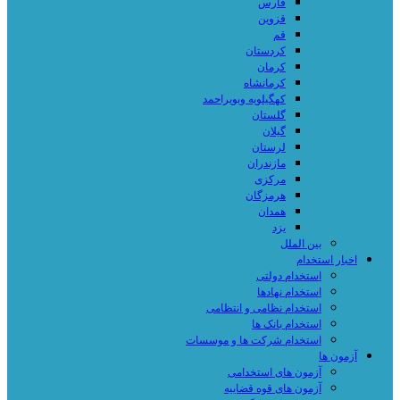
فارس
قزوین
قم
کردستان
کرمان
کرمانشاه
کهگیلویه وبویراحمد
گلستان
گیلان
لرستان
مازندران
مرکزی
هرمزگان
همدان
یزد
بین الملل
اخبار استخدام
استخدام دولتی
استخدام نهادها
استخدام نظامی و انتظامی
استخدام بانک ها
استخدام شرکت ها و موسسات
آزمون ها
آزمون های استخدامی
آزمون های قوه قضاییه