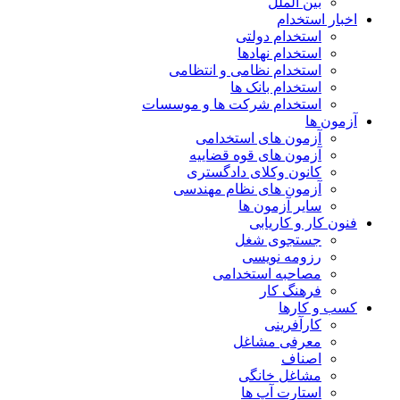
بین الملل
اخبار استخدام
استخدام دولتی
استخدام نهادها
استخدام نظامی و انتظامی
استخدام بانک ها
استخدام شرکت ها و موسسات
آزمون ها
آزمون های استخدامی
آزمون های قوه قضاییه
کانون وکلای دادگستری
آزمون های نظام مهندسی
سایر آزمون ها
فنون کار و کاریابی
جستجوی شغل
رزومه نویسی
مصاحبه استخدامی
فرهنگ کار
کسب و کارها
کارآفرینی
معرفی مشاغل
اصناف
مشاغل خانگی
استارت آپ ها