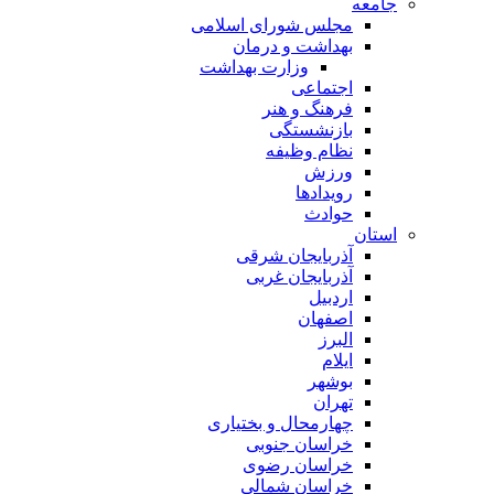
جامعه
مجلس شورای اسلامی
بهداشت و درمان
وزارت بهداشت
اجتماعی
فرهنگ و هنر
بازنشستگی
نظام وظیفه
ورزش
رویدادها
حوادث
استان
آذربایجان شرقی
آذربایجان غربی
اردبیل
اصفهان
البرز
ایلام
بوشهر
تهران
چهارمحال و بختیاری
خراسان جنوبی
خراسان رضوی
خراسان شمالی