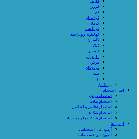
فارس
قزوین
قم
کردستان
کرمان
کرمانشاه
کهگیلویه وبویراحمد
گلستان
گیلان
لرستان
مازندران
مرکزی
هرمزگان
همدان
یزد
بین الملل
اخبار استخدام
استخدام دولتی
استخدام نهادها
استخدام نظامی و انتظامی
استخدام بانک ها
استخدام شرکت ها و موسسات
آزمون ها
آزمون های استخدامی
آزمون های قوه قضاییه