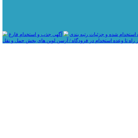
آگهی جذب و استخدام فارغ
 راه تا وعده استخدام در فرودگاه / آرسن لوپن های بخش حمل و نقل