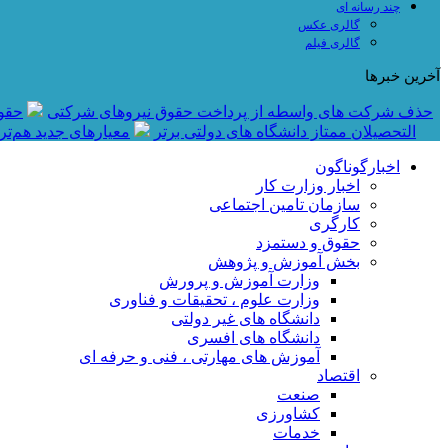
چند رسانه ای
گالری عکس
گالری فیلم
آخرین خبرها
حذف شرکت های واسطه از پرداخت حقوق نیروهای شرکتی
حقوق نومعلمان 
التحصیلان ممتاز دانشگاه های دولتی برتر
معیار‌های جدید هم‌ت
اخبارگوناگون
اخبار وزارت کار
سازمان تامین اجتماعی
کارگری
حقوق و دستمزد
بخش آموزش و پژوهش
وزارت آموزش و پرورش
وزارت علوم ، تحقیقات و فناوری
دانشگاه های غیر دولتی
دانشگاه های افسری
آموزش های مهارتی ، فنی و حرفه ای
اقتصاد
صنعت
کشاورزی
خدمات