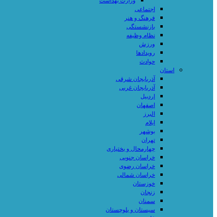
وزارت بهداشت
اجتماعی
فرهنگ و هنر
بازنشستگی
نظام وظیفه
ورزش
رویدادها
حوادث
استان
آذربایجان شرقی
آذربایجان غربی
اردبیل
اصفهان
البرز
ایلام
بوشهر
تهران
چهارمحال و بختیاری
خراسان جنوبی
خراسان رضوی
خراسان شمالی
خوزستان
زنجان
سمنان
سیستان و بلوچستان