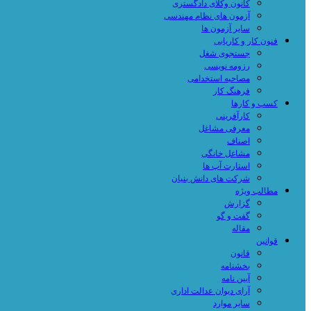
کانون وکلای دادگستری
آزمون های نظام مهندسی
سایر آزمون ها
فنون کار و کاریابی
جستجوی شغل
رزومه نویسی
مصاحبه استخدامی
فرهنگ کار
کسب و کارها
کارآفرینی
معرفی مشاغل
اصناف
مشاغل خانگی
استارت آپ ها
شرکت های دانش بنیان
مطالب ویژه
گزارش
گفت و گو
مقاله
قوانین
قانون
بخشنامه
آیین نامه
آرای دیوان عدالت اداری
سایر موارد