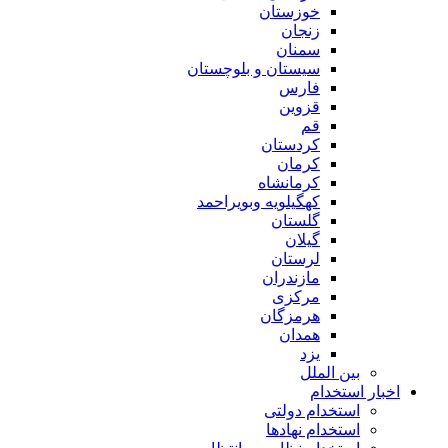
خوزستان
زنجان
سمنان
سیستان و بلوچستان
فارس
قزوین
قم
کردستان
کرمان
کرمانشاه
کهگیلویه وبویراحمد
گلستان
گیلان
لرستان
مازندران
مرکزی
هرمزگان
همدان
یزد
بین الملل
اخبار استخدام
استخدام دولتی
استخدام نهادها