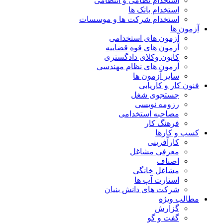
استخدام نظامی و انتظامی
استخدام بانک ها
استخدام شرکت ها و موسسات
آزمون ها
آزمون های استخدامی
آزمون های قوه قضاییه
کانون وکلای دادگستری
آزمون های نظام مهندسی
سایر آزمون ها
فنون کار و کاریابی
جستجوی شغل
رزومه نویسی
مصاحبه استخدامی
فرهنگ کار
کسب و کارها
کارآفرینی
معرفی مشاغل
اصناف
مشاغل خانگی
استارت آپ ها
شرکت های دانش بنیان
مطالب ویژه
گزارش
گفت و گو