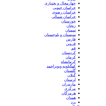
چهارمحال و بختیاری
خراسان جنوبی
خراسان رضوی
خراسان شمالی
خوزستان
زنجان
سمنان
سیستان و بلوچستان
فارس
قزوین
قم
کردستان
کرمان
کرمانشاه
کهگیلویه وبویراحمد
گلستان
گیلان
لرستان
مازندران
مرکزی
هرمزگان
همدان
یزد