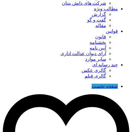
شرکت های دانش بنیان
مطالب ویژه
گزارش
گفت و گو
مقاله
قوانین
قانون
بخشنامه
آیین نامه
آرای دیوان عدالت اداری
سایر موارد
چند رسانه ای
گالری عکس
گالری فیلم
صفحه نخست