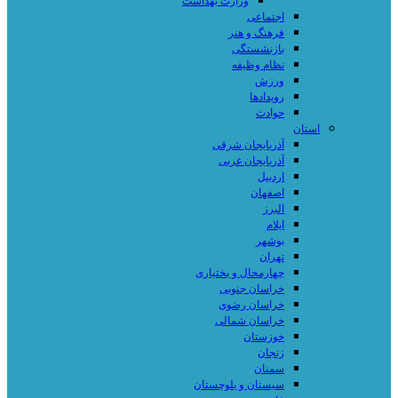
وزارت بهداشت
اجتماعی
فرهنگ و هنر
بازنشستگی
نظام وظیفه
ورزش
رویدادها
حوادث
استان
آذربایجان شرقی
آذربایجان غربی
اردبیل
اصفهان
البرز
ایلام
بوشهر
تهران
چهارمحال و بختیاری
خراسان جنوبی
خراسان رضوی
خراسان شمالی
خوزستان
زنجان
سمنان
سیستان و بلوچستان