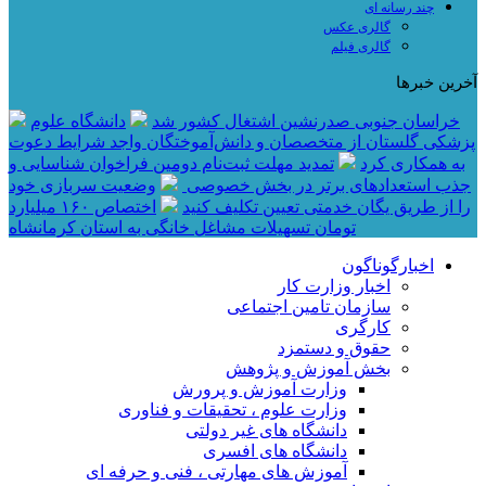
چند رسانه ای
گالری عکس
گالری فیلم
آخرین خبرها
خراسان جنوبی صدرنشین اشتغال کشور شد
دانشگاه علوم
پزشکی گلستان از متخصصان و دانش‌آموختگان واجد شرایط دعوت
به همکاری کرد
تمدید مهلت ثبت‌نام دومین فراخوان شناسایی و
جذب استعدادهای برتر در بخش خصوصی
وضعیت سربازی خود
را از طریق یگان خدمتی تعیین تکلیف کنید
اختصاص ۱۶۰ میلیارد
تومان تسهیلات مشاغل خانگی به استان کرمانشاه
اخبارگوناگون
اخبار وزارت کار
سازمان تامین اجتماعی
کارگری
حقوق و دستمزد
بخش آموزش و پژوهش
وزارت آموزش و پرورش
وزارت علوم ، تحقیقات و فناوری
دانشگاه های غیر دولتی
دانشگاه های افسری
آموزش های مهارتی ، فنی و حرفه ای