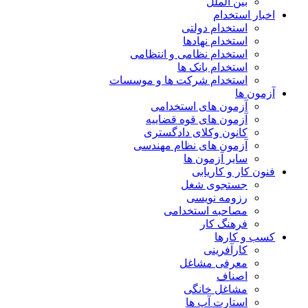
بین الملل
اخبار استخدام
استخدام دولتی
استخدام نهادها
استخدام نظامی و انتظامی
استخدام بانک ها
استخدام شرکت ها و موسسات
آزمون ها
آزمون های استخدامی
آزمون های قوه قضاییه
کانون وکلای دادگستری
آزمون های نظام مهندسی
سایر آزمون ها
فنون کار و کاریابی
جستجوی شغل
رزومه نویسی
مصاحبه استخدامی
فرهنگ کار
کسب و کارها
کارآفرینی
معرفی مشاغل
اصناف
مشاغل خانگی
استارت آپ ها