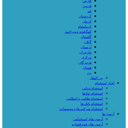
فارس
قزوین
قم
کردستان
کرمان
کرمانشاه
کهگیلویه وبویراحمد
گلستان
گیلان
لرستان
مازندران
مرکزی
هرمزگان
همدان
یزد
بین الملل
اخبار استخدام
استخدام دولتی
استخدام نهادها
استخدام نظامی و انتظامی
استخدام بانک ها
استخدام شرکت ها و موسسات
آزمون ها
آزمون های استخدامی
آزمون های قوه قضاییه