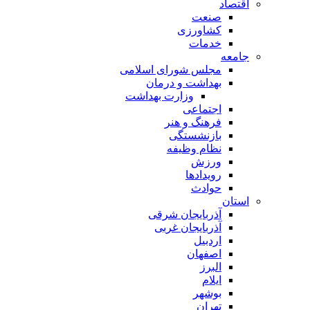
اقتصاد
صنعت
کشاورزی
خدمات
جامعه
مجلس شورای اسلامی
بهداشت و درمان
وزارت بهداشت
اجتماعی
فرهنگ و هنر
بازنشستگی
نظام وظیفه
ورزش
رویدادها
حوادث
استان
آذربایجان شرقی
آذربایجان غربی
اردبیل
اصفهان
البرز
ایلام
بوشهر
تهران