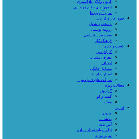
کانون وکلای دادگستری
آزمون های نظام مهندسی
سایر آزمون ها
فنون کار و کاریابی
جستجوی شغل
رزومه نویسی
مصاحبه استخدامی
فرهنگ کار
کسب و کارها
کارآفرینی
معرفی مشاغل
اصناف
مشاغل خانگی
استارت آپ ها
شرکت های دانش بنیان
مطالب ویژه
گزارش
گفت و گو
مقاله
قوانین
قانون
بخشنامه
آیین نامه
آرای دیوان عدالت اداری
سایر موارد