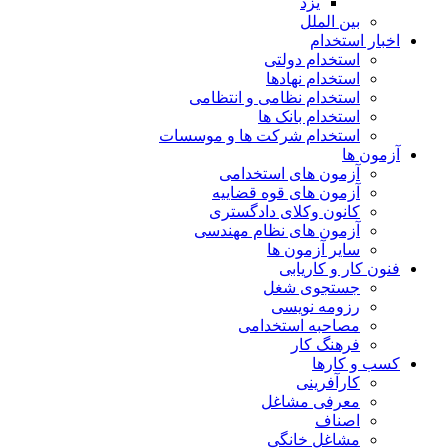
یزد
بین الملل
اخبار استخدام
استخدام دولتی
استخدام نهادها
استخدام نظامی و انتظامی
استخدام بانک ها
استخدام شرکت ها و موسسات
آزمون ها
آزمون های استخدامی
آزمون های قوه قضاییه
کانون وکلای دادگستری
آزمون های نظام مهندسی
سایر آزمون ها
فنون کار و کاریابی
جستجوی شغل
رزومه نویسی
مصاحبه استخدامی
فرهنگ کار
کسب و کارها
کارآفرینی
معرفی مشاغل
اصناف
مشاغل خانگی