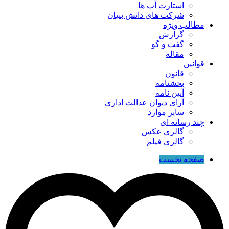
استارت آپ ها
شرکت های دانش بنیان
مطالب ویژه
گزارش
گفت و گو
مقاله
قوانین
قانون
بخشنامه
آیین نامه
آرای دیوان عدالت اداری
سایر موارد
چند رسانه ای
گالری عکس
گالری فیلم
صفحه نخست