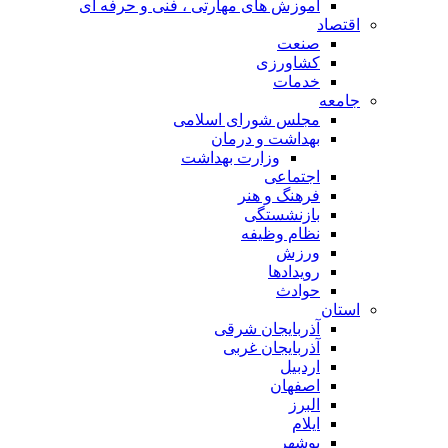
آموزش های مهارتی ، فنی و حرفه ای
اقتصاد
صنعت
کشاورزی
خدمات
جامعه
مجلس شورای اسلامی
بهداشت و درمان
وزارت بهداشت
اجتماعی
فرهنگ و هنر
بازنشستگی
نظام وظیفه
ورزش
رویدادها
حوادث
استان
آذربایجان شرقی
آذربایجان غربی
اردبیل
اصفهان
البرز
ایلام
بوشهر