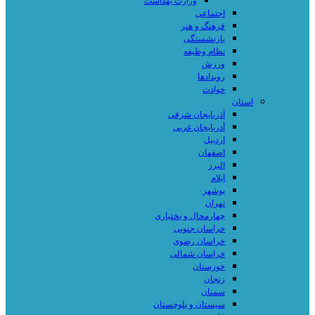
وزارت بهداشت
اجتماعی
فرهنگ و هنر
بازنشستگی
نظام وظیفه
ورزش
رویدادها
حوادث
استان
آذربایجان شرقی
آذربایجان غربی
اردبیل
اصفهان
البرز
ایلام
بوشهر
تهران
چهارمحال و بختیاری
خراسان جنوبی
خراسان رضوی
خراسان شمالی
خوزستان
زنجان
سمنان
سیستان و بلوچستان