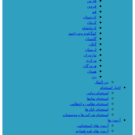
فارس
قزوین
قم
کردستان
کرمان
کرمانشاه
کهگیلویه وبویراحمد
گلستان
گیلان
لرستان
مازندران
مرکزی
هرمزگان
همدان
یزد
بین الملل
اخبار استخدام
استخدام دولتی
استخدام نهادها
استخدام نظامی و انتظامی
استخدام بانک ها
استخدام شرکت ها و موسسات
آزمون ها
آزمون های استخدامی
آزمون های قوه قضاییه