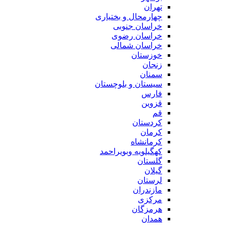
تهران
چهارمحال و بختیاری
خراسان جنوبی
خراسان رضوی
خراسان شمالی
خوزستان
زنجان
سمنان
سیستان و بلوچستان
فارس
قزوین
قم
کردستان
کرمان
کرمانشاه
کهگیلویه وبویراحمد
گلستان
گیلان
لرستان
مازندران
مرکزی
هرمزگان
همدان