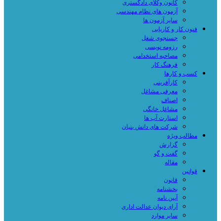
کانون وکلای دادگستری
آزمون های نظام مهندسی
سایر آزمون ها
فنون کار و کاریابی
جستجوی شغل
رزومه نویسی
مصاحبه استخدامی
فرهنگ کار
کسب و کارها
کارآفرینی
معرفی مشاغل
اصناف
مشاغل خانگی
استارت آپ ها
شرکت های دانش بنیان
مطالب ویژه
گزارش
گفت و گو
مقاله
قوانین
قانون
بخشنامه
آیین نامه
آرای دیوان عدالت اداری
سایر موارد