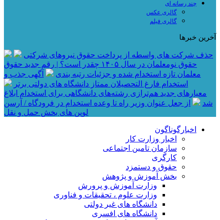
چند رسانه ای
گالری عکس
گالری فیلم
آخرین خبرها
حذف شرکت های واسطه از پرداخت حقوق نیروهای شرکتی
حقوق نومعلمان در سال ۱۴۰۵ چقدر است؟ | رقم جدید حقوق
معلمان تازه استخدام شده و جزئیات رتبه بندی
آگهی جذب و
استخدام فارغ التحصیلان ممتاز دانشگاه های دولتی برتر
معیار‌های جدید هم‌ترازی رشته‌های دانشگاهی برای استخدام ابلاغ
شد
از جعل عنوان وزیر راه تا وعده استخدام در فرودگاه / آرسن
لوپن های بخش حمل و نقل
اخبارگوناگون
اخبار وزارت کار
سازمان تامین اجتماعی
کارگری
حقوق و دستمزد
بخش آموزش و پژوهش
وزارت آموزش و پرورش
وزارت علوم ، تحقیقات و فناوری
دانشگاه های غیر دولتی
دانشگاه های افسری