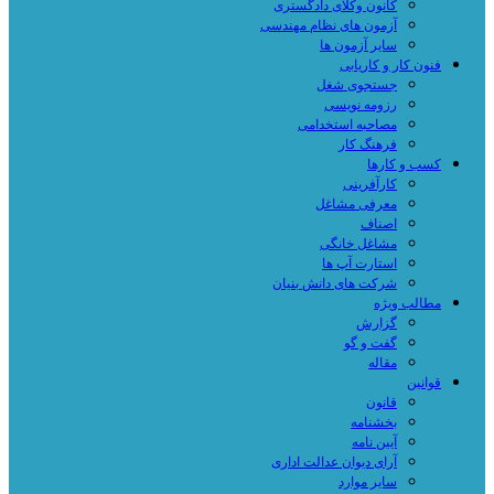
کانون وکلای دادگستری
آزمون های نظام مهندسی
سایر آزمون ها
فنون کار و کاریابی
جستجوی شغل
رزومه نویسی
مصاحبه استخدامی
فرهنگ کار
کسب و کارها
کارآفرینی
معرفی مشاغل
اصناف
مشاغل خانگی
استارت آپ ها
شرکت های دانش بنیان
مطالب ویژه
گزارش
گفت و گو
مقاله
قوانین
قانون
بخشنامه
آیین نامه
آرای دیوان عدالت اداری
سایر موارد