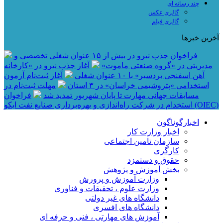
چند رسانه ای
گالری عکس
گالری فیلم
آخرین خبرها
فراخوان جذب نیرو در بیش از ۱۵ عنوان شغلی تخصصی و
مدیریتی در «گروه صنعتی ماموت»
آغاز جذب نیرو در «کارخانه
آهن اسفنجی بردسیر» با ۱۰ عنوان شغلی
آغاز ثبت‌نام آزمون
استخدامی «پتروشیمی خراسان» در ۳ استان
مهلت ثبت‌نام در
مسابقات جهانی مهارت تا پایان شهریور تمدید شد
فراخوان
استخدام در شرکت راه‌اندازی و بهره‌برداری صنایع نفت ایکو (OIEC)
اخبارگوناگون
اخبار وزارت کار
سازمان تامین اجتماعی
کارگری
حقوق و دستمزد
بخش آموزش و پژوهش
وزارت آموزش و پرورش
وزارت علوم ، تحقیقات و فناوری
دانشگاه های غیر دولتی
دانشگاه های افسری
آموزش های مهارتی ، فنی و حرفه ای