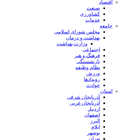
اقتصاد
صنعت
کشاورزی
خدمات
جامعه
مجلس شورای اسلامی
بهداشت و درمان
وزارت بهداشت
اجتماعی
فرهنگ و هنر
بازنشستگی
نظام وظیفه
ورزش
رویدادها
حوادث
استان
آذربایجان شرقی
آذربایجان غربی
اردبیل
اصفهان
البرز
ایلام
بوشهر
تهران