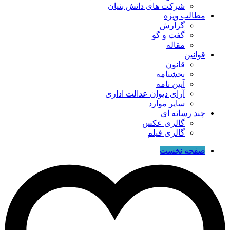
شرکت های دانش بنیان
مطالب ویژه
گزارش
گفت و گو
مقاله
قوانین
قانون
بخشنامه
آیین نامه
آرای دیوان عدالت اداری
سایر موارد
چند رسانه ای
گالری عکس
گالری فیلم
صفحه نخست