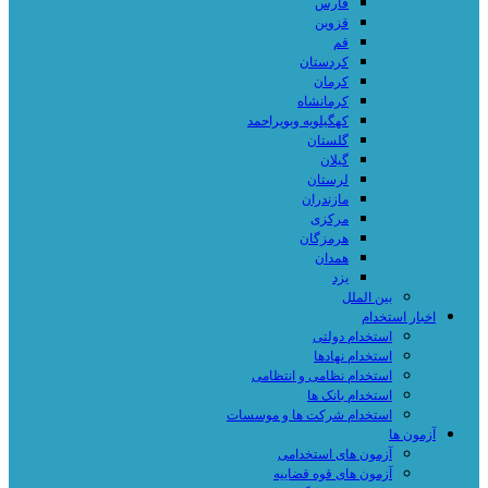
فارس
قزوین
قم
کردستان
کرمان
کرمانشاه
کهگیلویه وبویراحمد
گلستان
گیلان
لرستان
مازندران
مرکزی
هرمزگان
همدان
یزد
بین الملل
اخبار استخدام
استخدام دولتی
استخدام نهادها
استخدام نظامی و انتظامی
استخدام بانک ها
استخدام شرکت ها و موسسات
آزمون ها
آزمون های استخدامی
آزمون های قوه قضاییه