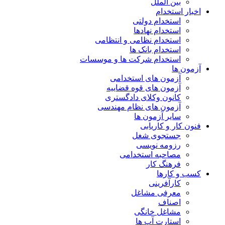
بین الملل
اخبار استخدام
استخدام دولتی
استخدام نهادها
استخدام نظامی و انتظامی
استخدام بانک ها
استخدام شرکت ها و موسسات
آزمون ها
آزمون های استخدامی
آزمون های قوه قضاییه
کانون وکلای دادگستری
آزمون های نظام مهندسی
سایر آزمون ها
فنون کار و کاریابی
جستجوی شغل
رزومه نویسی
مصاحبه استخدامی
فرهنگ کار
کسب و کارها
کارآفرینی
معرفی مشاغل
اصناف
مشاغل خانگی
استارت آپ ها