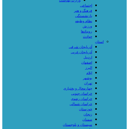
وزارت بهداشت
اجتماعی
فرهنگ و هنر
بازنشستگی
نظام وظیفه
ورزش
رویدادها
حوادث
استان
آذربایجان شرقی
آذربایجان غربی
اردبیل
اصفهان
البرز
ایلام
بوشهر
تهران
چهارمحال و بختیاری
خراسان جنوبی
خراسان رضوی
خراسان شمالی
خوزستان
زنجان
سمنان
سیستان و بلوچستان