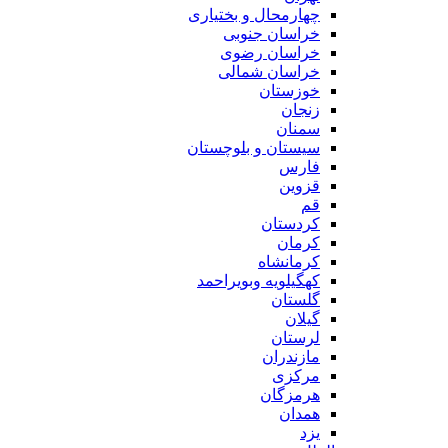
چهارمحال و بختیاری
خراسان جنوبی
خراسان رضوی
خراسان شمالی
خوزستان
زنجان
سمنان
سیستان و بلوچستان
فارس
قزوین
قم
کردستان
کرمان
کرمانشاه
کهگیلویه وبویراحمد
گلستان
گیلان
لرستان
مازندران
مرکزی
هرمزگان
همدان
یزد