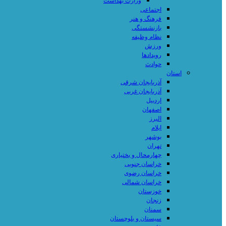
وزارت بهداشت
اجتماعی
فرهنگ و هنر
بازنشستگی
نظام وظیفه
ورزش
رویدادها
حوادث
استان
آذربایجان شرقی
آذربایجان غربی
اردبیل
اصفهان
البرز
ایلام
بوشهر
تهران
چهارمحال و بختیاری
خراسان جنوبی
خراسان رضوی
خراسان شمالی
خوزستان
زنجان
سمنان
سیستان و بلوچستان