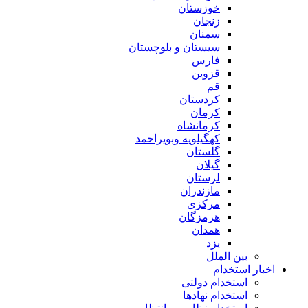
خوزستان
زنجان
سمنان
سیستان و بلوچستان
فارس
قزوین
قم
کردستان
کرمان
کرمانشاه
کهگیلویه وبویراحمد
گلستان
گیلان
لرستان
مازندران
مرکزی
هرمزگان
همدان
یزد
بین الملل
اخبار استخدام
استخدام دولتی
استخدام نهادها