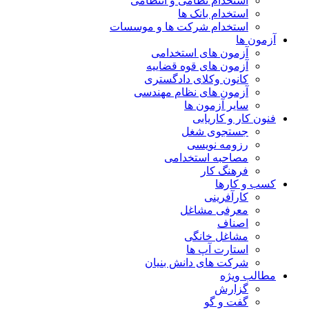
استخدام نظامی و انتظامی
استخدام بانک ها
استخدام شرکت ها و موسسات
آزمون ها
آزمون های استخدامی
آزمون های قوه قضاییه
کانون وکلای دادگستری
آزمون های نظام مهندسی
سایر آزمون ها
فنون کار و کاریابی
جستجوی شغل
رزومه نویسی
مصاحبه استخدامی
فرهنگ کار
کسب و کارها
کارآفرینی
معرفی مشاغل
اصناف
مشاغل خانگی
استارت آپ ها
شرکت های دانش بنیان
مطالب ویژه
گزارش
گفت و گو