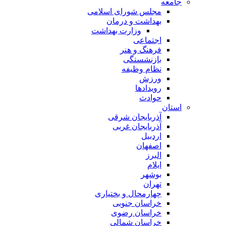
جامعه
مجلس شورای اسلامی
بهداشت و درمان
وزارت بهداشت
اجتماعی
فرهنگ و هنر
بازنشستگی
نظام وظیفه
ورزش
رویدادها
حوادث
استان
آذربایجان شرقی
آذربایجان غربی
اردبیل
اصفهان
البرز
ایلام
بوشهر
تهران
چهارمحال و بختیاری
خراسان جنوبی
خراسان رضوی
خراسان شمالی