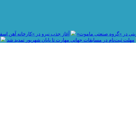
آغاز جذب نیرو در «کارخانه آهن اسفنجی بردسی
مهلت ثبت‌نام در مسابقات جهانی مهارت تا پایان شهریور تمدید شد