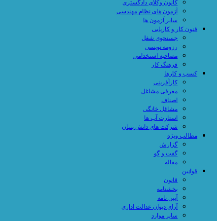
کانون وکلای دادگستری
آزمون های نظام مهندسی
سایر آزمون ها
فنون کار و کاریابی
جستجوی شغل
رزومه نویسی
مصاحبه استخدامی
فرهنگ کار
کسب و کارها
کارآفرینی
معرفی مشاغل
اصناف
مشاغل خانگی
استارت آپ ها
شرکت های دانش بنیان
مطالب ویژه
گزارش
گفت و گو
مقاله
قوانین
قانون
بخشنامه
آیین نامه
آرای دیوان عدالت اداری
سایر موارد