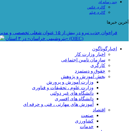
چند رسانه ای
گالری عکس
گالری فیلم
آخرین خبرها
فراخوان جذب نیرو در بیش از ۱۵ عنوان شغلی تخصصی و مدیریتی در «گروه صنعتی ماموت»
فراخوان استخدام در شرکت راه‌اندازی و بهره‌برداری صنایع نفت ایکو (OIEC)
«پتروشیمی خراسان» در ۳ استان
اخبارگوناگون
اخبار وزارت کار
سازمان تامین اجتماعی
کارگری
حقوق و دستمزد
بخش آموزش و پژوهش
وزارت آموزش و پرورش
وزارت علوم ، تحقیقات و فناوری
دانشگاه های غیر دولتی
دانشگاه های افسری
آموزش های مهارتی ، فنی و حرفه ای
اقتصاد
صنعت
کشاورزی
خدمات