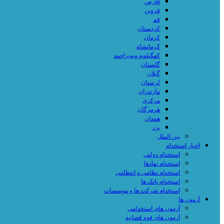
فارس
قزوین
قم
کردستان
کرمان
کرمانشاه
کهگیلویه وبویراحمد
گلستان
گیلان
لرستان
مازندران
مرکزی
هرمزگان
همدان
یزد
بین الملل
اخبار استخدام
استخدام دولتی
استخدام نهادها
استخدام نظامی و انتظامی
استخدام بانک ها
استخدام شرکت ها و موسسات
آزمون ها
آزمون های استخدامی
آزمون های قوه قضاییه