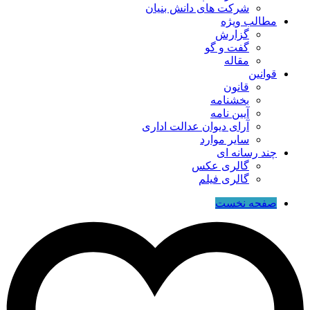
شرکت های دانش بنیان
مطالب ویژه
گزارش
گفت و گو
مقاله
قوانین
قانون
بخشنامه
آیین نامه
آرای دیوان عدالت اداری
سایر موارد
چند رسانه ای
گالری عکس
گالری فیلم
صفحه نخست