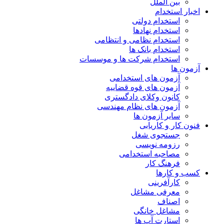
بین الملل
اخبار استخدام
استخدام دولتی
استخدام نهادها
استخدام نظامی و انتظامی
استخدام بانک ها
استخدام شرکت ها و موسسات
آزمون ها
آزمون های استخدامی
آزمون های قوه قضاییه
کانون وکلای دادگستری
آزمون های نظام مهندسی
سایر آزمون ها
فنون کار و کاریابی
جستجوی شغل
رزومه نویسی
مصاحبه استخدامی
فرهنگ کار
کسب و کارها
کارآفرینی
معرفی مشاغل
اصناف
مشاغل خانگی
استارت آپ ها