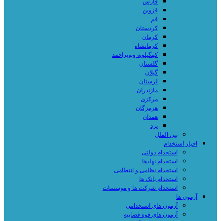
فارس
قزوین
قم
کردستان
کرمان
کرمانشاه
کهگیلویه وبویراحمد
گلستان
گیلان
لرستان
مازندران
مرکزی
هرمزگان
همدان
یزد
بین الملل
اخبار استخدام
استخدام دولتی
استخدام نهادها
استخدام نظامی و انتظامی
استخدام بانک ها
استخدام شرکت ها و موسسات
آزمون ها
آزمون های استخدامی
آزمون های قوه قضاییه