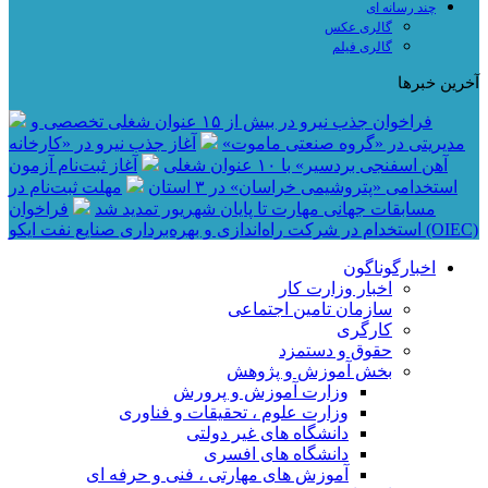
چند رسانه ای
گالری عکس
گالری فیلم
آخرین خبرها
فراخوان جذب نیرو در بیش از ۱۵ عنوان شغلی تخصصی و
مدیریتی در «گروه صنعتی ماموت»
آغاز جذب نیرو در «کارخانه
آهن اسفنجی بردسیر» با ۱۰ عنوان شغلی
آغاز ثبت‌نام آزمون
استخدامی «پتروشیمی خراسان» در ۳ استان
مهلت ثبت‌نام در
مسابقات جهانی مهارت تا پایان شهریور تمدید شد
فراخوان
استخدام در شرکت راه‌اندازی و بهره‌برداری صنایع نفت ایکو (OIEC)
اخبارگوناگون
اخبار وزارت کار
سازمان تامین اجتماعی
کارگری
حقوق و دستمزد
بخش آموزش و پژوهش
وزارت آموزش و پرورش
وزارت علوم ، تحقیقات و فناوری
دانشگاه های غیر دولتی
دانشگاه های افسری
آموزش های مهارتی ، فنی و حرفه ای