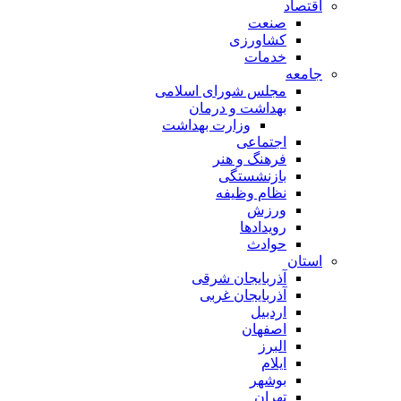
اقتصاد
صنعت
کشاورزی
خدمات
جامعه
مجلس شورای اسلامی
بهداشت و درمان
وزارت بهداشت
اجتماعی
فرهنگ و هنر
بازنشستگی
نظام وظیفه
ورزش
رویدادها
حوادث
استان
آذربایجان شرقی
آذربایجان غربی
اردبیل
اصفهان
البرز
ایلام
بوشهر
تهران