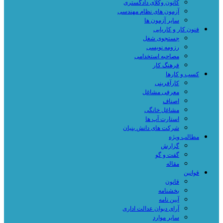
کانون وکلای دادگستری
آزمون های نظام مهندسی
سایر آزمون ها
فنون کار و کاریابی
جستجوی شغل
رزومه نویسی
مصاحبه استخدامی
فرهنگ کار
کسب و کارها
کارآفرینی
معرفی مشاغل
اصناف
مشاغل خانگی
استارت آپ ها
شرکت های دانش بنیان
مطالب ویژه
گزارش
گفت و گو
مقاله
قوانین
قانون
بخشنامه
آیین نامه
آرای دیوان عدالت اداری
سایر موارد