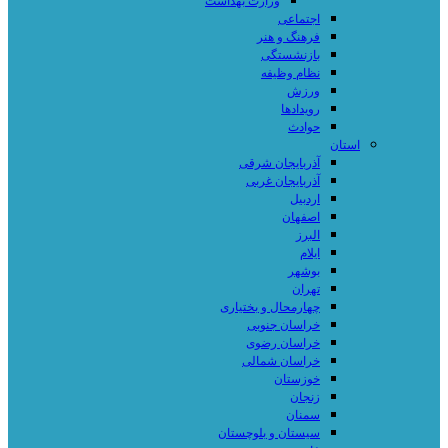
وزارت بهداشت
اجتماعی
فرهنگ و هنر
بازنشستگی
نظام وظیفه
ورزش
رویدادها
حوادث
استان
آذربایجان شرقی
آذربایجان غربی
اردبیل
اصفهان
البرز
ایلام
بوشهر
تهران
چهارمحال و بختیاری
خراسان جنوبی
خراسان رضوی
خراسان شمالی
خوزستان
زنجان
سمنان
سیستان و بلوچستان