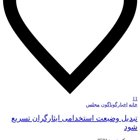
11
خانه
اخبارگوناگون
مجلس
تبدیل وضیعت استخدامی ایثارگران تسریع
شود