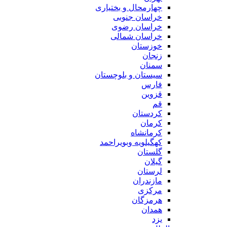
چهارمحال و بختیاری
خراسان جنوبی
خراسان رضوی
خراسان شمالی
خوزستان
زنجان
سمنان
سیستان و بلوچستان
فارس
قزوین
قم
کردستان
کرمان
کرمانشاه
کهگیلویه وبویراحمد
گلستان
گیلان
لرستان
مازندران
مرکزی
هرمزگان
همدان
یزد