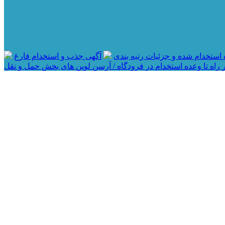
آگهی جذب و استخدام فارغ
 راه تا وعده استخدام در فرودگاه / آرسن لوپن های بخش حمل و نقل