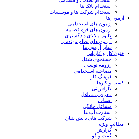
استخدام نظامی و انتظامی
استخدام بانک ها
استخدام شرکت ها و موسسات
آزمون ها
آزمون های استخدامی
آزمون های قوه قضاییه
کانون وکلای دادگستری
آزمون های نظام مهندسی
سایر آزمون ها
فنون کار و کاریابی
جستجوی شغل
رزومه نویسی
مصاحبه استخدامی
فرهنگ کار
کسب و کارها
کارآفرینی
معرفی مشاغل
اصناف
مشاغل خانگی
استارت آپ ها
شرکت های دانش بنیان
مطالب ویژه
گزارش
گفت و گو