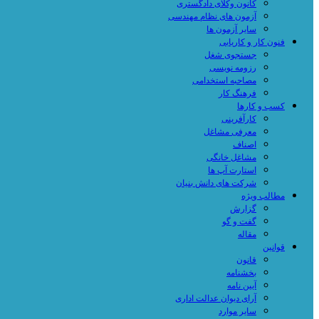
کانون وکلای دادگستری
آزمون های نظام مهندسی
سایر آزمون ها
فنون کار و کاریابی
جستجوی شغل
رزومه نویسی
مصاحبه استخدامی
فرهنگ کار
کسب و کارها
کارآفرینی
معرفی مشاغل
اصناف
مشاغل خانگی
استارت آپ ها
شرکت های دانش بنیان
مطالب ویژه
گزارش
گفت و گو
مقاله
قوانین
قانون
بخشنامه
آیین نامه
آرای دیوان عدالت اداری
سایر موارد