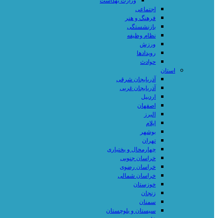
وزارت بهداشت
اجتماعی
فرهنگ و هنر
بازنشستگی
نظام وظیفه
ورزش
رویدادها
حوادث
استان
آذربایجان شرقی
آذربایجان غربی
اردبیل
اصفهان
البرز
ایلام
بوشهر
تهران
چهارمحال و بختیاری
خراسان جنوبی
خراسان رضوی
خراسان شمالی
خوزستان
زنجان
سمنان
سیستان و بلوچستان