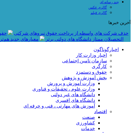
چند رسانه ای
گالری عکس
گالری فیلم
آخرین خبرها
حذف شرکت های واسطه از پرداخت حقوق نیروهای شرکتی
حقوق نومعلمان 
التحصیلان ممتاز دانشگاه های دولتی برتر
معیار‌های جدید هم‌ت
اخبارگوناگون
اخبار وزارت کار
سازمان تامین اجتماعی
کارگری
حقوق و دستمزد
بخش آموزش و پژوهش
وزارت آموزش و پرورش
وزارت علوم ، تحقیقات و فناوری
دانشگاه های غیر دولتی
دانشگاه های افسری
آموزش های مهارتی ، فنی و حرفه ای
اقتصاد
صنعت
کشاورزی
خدمات