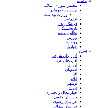
جامعه
مجلس شورای اسلامی
بهداشت و درمان
وزارت بهداشت
اجتماعی
فرهنگ و هنر
بازنشستگی
نظام وظیفه
ورزش
رویدادها
حوادث
استان
آذربایجان شرقی
آذربایجان غربی
اردبیل
اصفهان
البرز
ایلام
بوشهر
تهران
چهارمحال و بختیاری
خراسان جنوبی
خراسان رضوی
خراسان شمالی