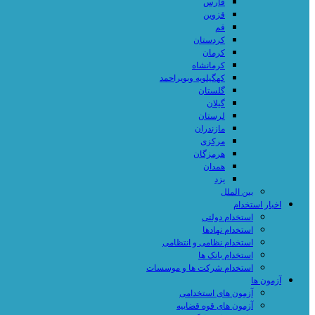
فارس
قزوین
قم
کردستان
کرمان
کرمانشاه
کهگیلویه وبویراحمد
گلستان
گیلان
لرستان
مازندران
مرکزی
هرمزگان
همدان
یزد
بین الملل
اخبار استخدام
استخدام دولتی
استخدام نهادها
استخدام نظامی و انتظامی
استخدام بانک ها
استخدام شرکت ها و موسسات
آزمون ها
آزمون های استخدامی
آزمون های قوه قضاییه