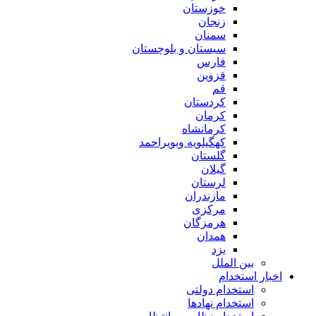
خوزستان
زنجان
سمنان
سیستان و بلوچستان
فارس
قزوین
قم
کردستان
کرمان
کرمانشاه
کهگیلویه وبویراحمد
گلستان
گیلان
لرستان
مازندران
مرکزی
هرمزگان
همدان
یزد
بین الملل
اخبار استخدام
استخدام دولتی
استخدام نهادها