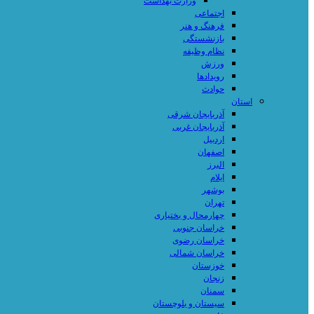
وزارت بهداشت
اجتماعی
فرهنگ و هنر
بازنشستگی
نظام وظیفه
ورزش
رویدادها
حوادث
استان
آذربایجان شرقی
آذربایجان غربی
اردبیل
اصفهان
البرز
ایلام
بوشهر
تهران
چهارمحال و بختیاری
خراسان جنوبی
خراسان رضوی
خراسان شمالی
خوزستان
زنجان
سمنان
سیستان و بلوچستان