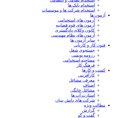
استخدام نظامی و انتظامی
استخدام بانک ها
استخدام شرکت ها و موسسات
آزمون ها
آزمون های استخدامی
آزمون های قوه قضاییه
کانون وکلای دادگستری
آزمون های نظام مهندسی
سایر آزمون ها
فنون کار و کاریابی
جستجوی شغل
رزومه نویسی
مصاحبه استخدامی
فرهنگ کار
کسب و کارها
کارآفرینی
معرفی مشاغل
اصناف
مشاغل خانگی
استارت آپ ها
شرکت های دانش بنیان
مطالب ویژه
گزارش
گفت و گو