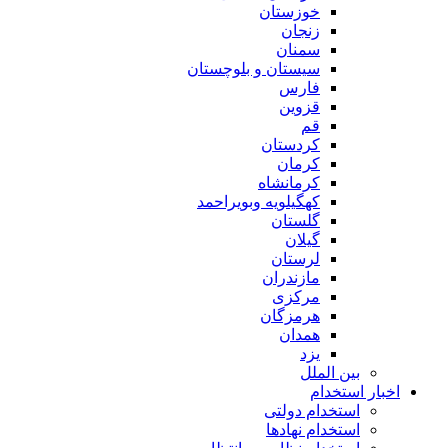
خوزستان
زنجان
سمنان
سیستان و بلوچستان
فارس
قزوین
قم
کردستان
کرمان
کرمانشاه
کهگیلویه وبویراحمد
گلستان
گیلان
لرستان
مازندران
مرکزی
هرمزگان
همدان
یزد
بین الملل
اخبار استخدام
استخدام دولتی
استخدام نهادها