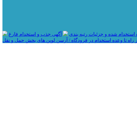
آگهی جذب و استخدام فارغ
 راه تا وعده استخدام در فرودگاه / آرسن لوپن های بخش حمل و نقل