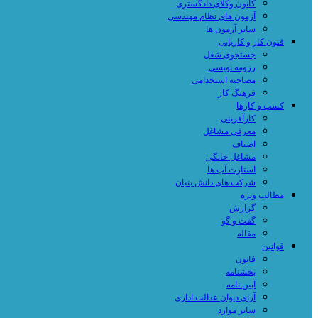
کانون وکلای دادگستری
آزمون های نظام مهندسی
سایر آزمون ها
فنون کار و کاریابی
جستجوی شغل
رزومه نویسی
مصاحبه استخدامی
فرهنگ کار
کسب و کارها
کارآفرینی
معرفی مشاغل
اصناف
مشاغل خانگی
استارت آپ ها
شرکت های دانش بنیان
مطالب ویژه
گزارش
گفت و گو
مقاله
قوانین
قانون
بخشنامه
آیین نامه
آرای دیوان عدالت اداری
سایر موارد