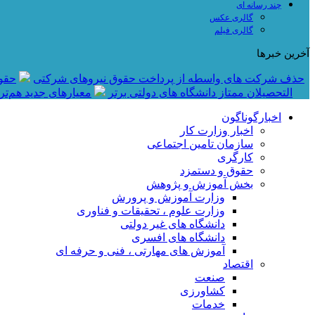
چند رسانه ای
گالری عکس
گالری فیلم
آخرین خبرها
حذف شرکت های واسطه از پرداخت حقوق نیروهای شرکتی
حقوق نومعلمان 
التحصیلان ممتاز دانشگاه های دولتی برتر
معیار‌های جدید هم‌ت
اخبارگوناگون
اخبار وزارت کار
سازمان تامین اجتماعی
کارگری
حقوق و دستمزد
بخش آموزش و پژوهش
وزارت آموزش و پرورش
وزارت علوم ، تحقیقات و فناوری
دانشگاه های غیر دولتی
دانشگاه های افسری
آموزش های مهارتی ، فنی و حرفه ای
اقتصاد
صنعت
کشاورزی
خدمات