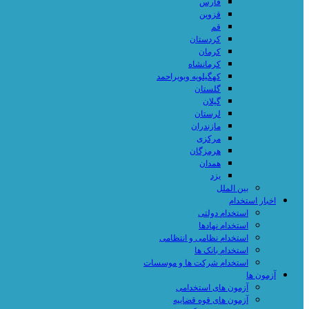
فارس
قزوین
قم
کردستان
کرمان
کرمانشاه
کهگیلویه وبویراحمد
گلستان
گیلان
لرستان
مازندران
مرکزی
هرمزگان
همدان
یزد
بین الملل
اخبار استخدام
استخدام دولتی
استخدام نهادها
استخدام نظامی و انتظامی
استخدام بانک ها
استخدام شرکت ها و موسسات
آزمون ها
آزمون های استخدامی
آزمون های قوه قضاییه