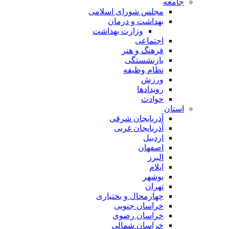
جامعه
مجلس شورای اسلامی
بهداشت و درمان
وزارت بهداشت
اجتماعی
فرهنگ و هنر
بازنشستگی
نظام وظیفه
ورزش
رویدادها
حوادث
استان
آذربایجان شرقی
آذربایجان غربی
اردبیل
اصفهان
البرز
ایلام
بوشهر
تهران
چهارمحال و بختیاری
خراسان جنوبی
خراسان رضوی
خراسان شمالی