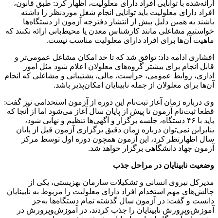
ارائه‌شده با توانایی افراد دارای معلولیت، اظهار کرد: طبق قانون،
افراد دارای معلولیت باید توانایی انجام شغل موردنظر را داشته
باشند به همین دلیل پیش از انتشار دفترچه آزمون از دستگاه‌ها
خواستیم مشاغلی مانند کارشناس معدن یا محیط‌بانی ارائه نکنند که
ماهیت آن‌ها برای افراد دارای معلولیت مناسب نیست.
افشاری ادامه داد: توافق شد که تا حد امکان مشاغل عمومی‌تر و
قابل انجام برای بیشتر گروه‌های معلولان اعلام شود مثل امور
اداری، روابط عمومی، حراست، مالی، پشتیبانی و مشاغلی که انجام
آن‌ها برای معلولان از جمله نابینایان امکان‌پذیر باشد.
وی درباره زمان آغاز ثبت‌نام این دوره از آزمون استخدامی نیز گفت:
قطعا ثبت‌نام آزمون تا پیش از پایان سال آغاز می‌شود اما از آنجا که
باید با ۴۶ دستگاه، جلسه برگزار و آگهی‌ها تنظیم و نهایی شود،
بنابراین نمی‌توان درباره زمان دقیق برگزاری آزمون قبل از پایان
سال اظهارنظر کرد، این آزمون همچون دوره اول توسط مرکز
آزمون جهاد دانشگاهی برگزار خواهد شد.
وضعیت نابینایان در مراحل جذب
مدیرکل نیروی انسانی و تشکیلات سازمان بهزیستی، یکی از
چالش‌های مهم استخدام افراد دارای معلولیت را مربوط به نابینایان
دانست و گفت: در آزمون سال گذشته تمام دستگاه‌ها به‌جز
آموزش‌وپرورش نابینایان را جذب کردند، در آموزش‌وپرورش در