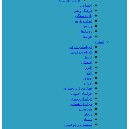
وزارت بهداشت
اجتماعی
فرهنگ و هنر
بازنشستگی
نظام وظیفه
ورزش
رویدادها
حوادث
استان
آذربایجان شرقی
آذربایجان غربی
اردبیل
اصفهان
البرز
ایلام
بوشهر
تهران
چهارمحال و بختیاری
خراسان جنوبی
خراسان رضوی
خراسان شمالی
خوزستان
زنجان
سمنان
سیستان و بلوچستان