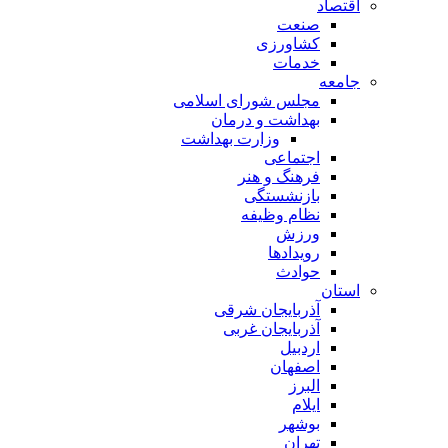
اقتصاد
صنعت
کشاورزی
خدمات
جامعه
مجلس شورای اسلامی
بهداشت و درمان
وزارت بهداشت
اجتماعی
فرهنگ و هنر
بازنشستگی
نظام وظیفه
ورزش
رویدادها
حوادث
استان
آذربایجان شرقی
آذربایجان غربی
اردبیل
اصفهان
البرز
ایلام
بوشهر
تهران