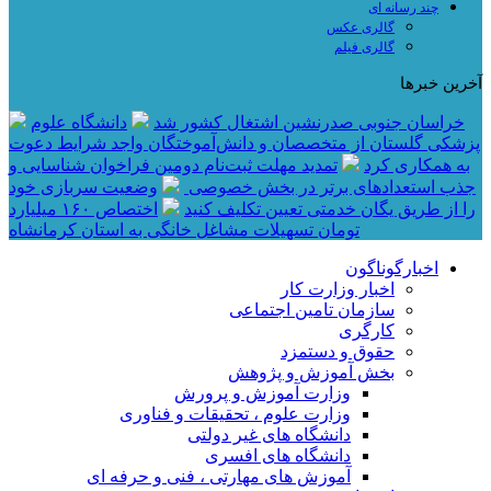
چند رسانه ای
گالری عکس
گالری فیلم
آخرین خبرها
خراسان جنوبی صدرنشین اشتغال کشور شد
دانشگاه علوم
پزشکی گلستان از متخصصان و دانش‌آموختگان واجد شرایط دعوت
به همکاری کرد
تمدید مهلت ثبت‌نام دومین فراخوان شناسایی و
جذب استعدادهای برتر در بخش خصوصی
وضعیت سربازی خود
را از طریق یگان خدمتی تعیین تکلیف کنید
اختصاص ۱۶۰ میلیارد
تومان تسهیلات مشاغل خانگی به استان کرمانشاه
اخبارگوناگون
اخبار وزارت کار
سازمان تامین اجتماعی
کارگری
حقوق و دستمزد
بخش آموزش و پژوهش
وزارت آموزش و پرورش
وزارت علوم ، تحقیقات و فناوری
دانشگاه های غیر دولتی
دانشگاه های افسری
آموزش های مهارتی ، فنی و حرفه ای