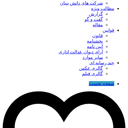
شرکت های دانش بنیان
مطالب ویژه
گزارش
گفت و گو
مقاله
قوانین
قانون
بخشنامه
آیین نامه
آرای دیوان عدالت اداری
سایر موارد
چند رسانه ای
گالری عکس
گالری فیلم
صفحه نخست