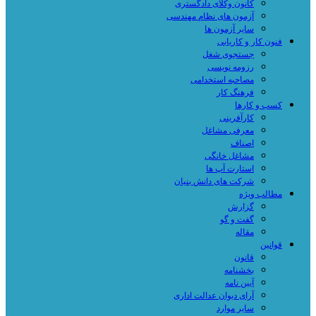
کانون وکلای دادگستری
آزمون های نظام مهندسی
سایر آزمون ها
فنون کار و کاریابی
جستجوی شغل
رزومه نویسی
مصاحبه استخدامی
فرهنگ کار
کسب و کارها
کارآفرینی
معرفی مشاغل
اصناف
مشاغل خانگی
استارت آپ ها
شرکت های دانش بنیان
مطالب ویژه
گزارش
گفت و گو
مقاله
قوانین
قانون
بخشنامه
آیین نامه
آرای دیوان عدالت اداری
سایر موارد