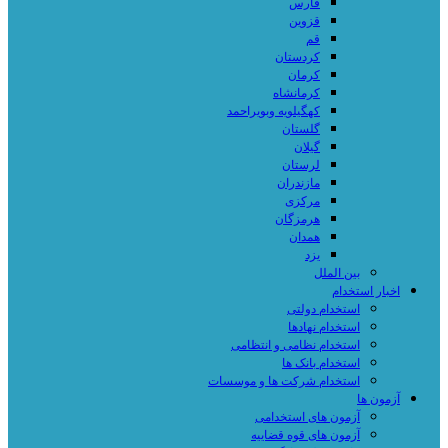
فارس
قزوین
قم
کردستان
کرمان
کرمانشاه
کهگیلویه وبویراحمد
گلستان
گیلان
لرستان
مازندران
مرکزی
هرمزگان
همدان
یزد
بین الملل
اخبار استخدام
استخدام دولتی
استخدام نهادها
استخدام نظامی و انتظامی
استخدام بانک ها
استخدام شرکت ها و موسسات
آزمون ها
آزمون های استخدامی
آزمون های قوه قضاییه