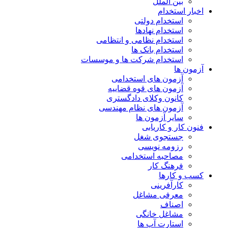
بین الملل
اخبار استخدام
استخدام دولتی
استخدام نهادها
استخدام نظامی و انتظامی
استخدام بانک ها
استخدام شرکت ها و موسسات
آزمون ها
آزمون های استخدامی
آزمون های قوه قضاییه
کانون وکلای دادگستری
آزمون های نظام مهندسی
سایر آزمون ها
فنون کار و کاریابی
جستجوی شغل
رزومه نویسی
مصاحبه استخدامی
فرهنگ کار
کسب و کارها
کارآفرینی
معرفی مشاغل
اصناف
مشاغل خانگی
استارت آپ ها