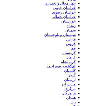
چهارمحال و بختیاری
خراسان جنوبی
خراسان رضوی
خراسان شمالی
خوزستان
زنجان
سمنان
سیستان و بلوچستان
فارس
قزوین
قم
کردستان
کرمان
کرمانشاه
کهگیلویه وبویراحمد
گلستان
گیلان
لرستان
مازندران
مرکزی
هرمزگان
همدان
یزد