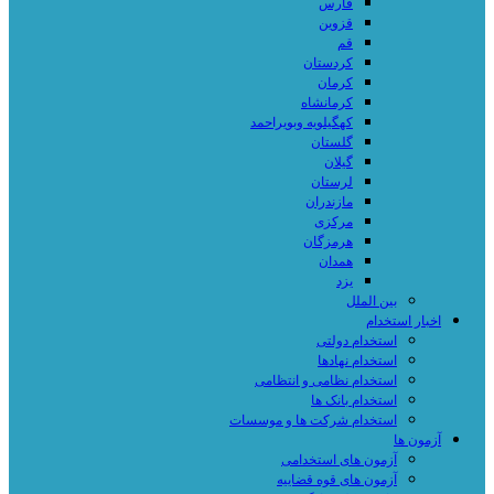
فارس
قزوین
قم
کردستان
کرمان
کرمانشاه
کهگیلویه وبویراحمد
گلستان
گیلان
لرستان
مازندران
مرکزی
هرمزگان
همدان
یزد
بین الملل
اخبار استخدام
استخدام دولتی
استخدام نهادها
استخدام نظامی و انتظامی
استخدام بانک ها
استخدام شرکت ها و موسسات
آزمون ها
آزمون های استخدامی
آزمون های قوه قضاییه