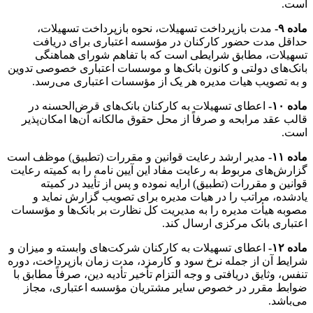
است.
ماده ۹-
مدت بازپرداخت تسهیلات، نحوه بازپرداخت تسهیلات،
حداقل مدت حضور کارکنان در مؤسسه اعتباری برای دریافت
تسهیلات، مطابق شرایطی است که با تفاهم شورای هماهنگی
بانک‌های دولتی و کانون بانک‌ها و موسسات اعتباری خصوصی تدوین
و به تصویب هیات مدیره هر یک از مؤسسات اعتباری می‌رسد.
ماده ۱۰-
اعطای تسهیلات به کارکنان بانک‌های قرض‌الحسنه در
قالب عقد مرابحه و صرفاً از محل حقوق مالکانه آن‌ها امکان‌پذیر
است.
ماده ۱۱-
مدیر ارشد رعایت قوانین و مقررات (تطبیق) موظف است
گزارش‌های مربوط به رعایت مفاد این آیین نامه را به کمیته رعایت
قوانین و مقررات (تطبیق) ارایه نموده و پس از تأیید در کمیته
یادشده، مراتب را در هیات مدیره برای تصویب گزارش نماید و
مصوبه هیأت مدیره را به مدیریت کل نظارت بر بانک‌ها و مؤسسات
اعتباری بانک مرکزی ارسال کند.
ماده ۱۲-
اعطای تسهیلات به کارکنان شرکت‌های وابسته و میزان و
شرایط آن از جمله نرخ سود و کارمزد، مدت زمان بازپرداخت، دوره
تنفس، وثایق دریافتی و وجه التزام تأخیر تأدیه دین، صرفاً مطابق با
ضوابط مقرر در خصوص سایر مشتریان مؤسسه اعتباری، مجاز
می‌باشد.