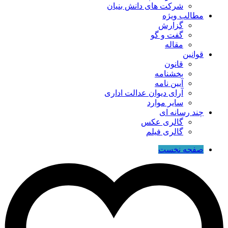
شرکت های دانش بنیان
مطالب ویژه
گزارش
گفت و گو
مقاله
قوانین
قانون
بخشنامه
آیین نامه
آرای دیوان عدالت اداری
سایر موارد
چند رسانه ای
گالری عکس
گالری فیلم
صفحه نخست