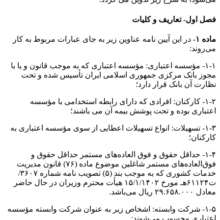
فصل اول- تعاریف و کلیات
ماده ۱-
در این آیین نامه عناوین زیر به جای عبارات مربوط به کار
می‌روند:
۱-۱- مؤسسه اعتباری: مؤسسه اعتباری که به موجب قانون و یا با
مجوز بانک مرکزی جمهوری اسلامی ایران تأسیس شده و تحت
نظارت آن بانک قرار دارد؛
۱-۲- کارکنان: افرادی که دارای رابطه استخدامی با مؤسسه
اعتباری بوده و تحت پوشش بیمه آن می باشند؛
۱-۳- تسهیلات: انواع تسهیلات اعطایی از سوی مؤسسه اعتباری به
کارکنان؛
۱-۴- حداقل حقوق و فوق العاده‌های مستمر حداقل حقوق و
فوق‌العاده‌های مستمر شاغلین موضوع ماده (۷۶) قانون مدیریت
خدمات کشوری که به موجب بند (۵) تصویب نامه شماره ۳۶۰۷/
ت۶۱۱۲۴هـ مورخ ۱۵/۱/۱۴۰۲ هیأت محترم وزیران در حال حاضر
معادل ۲۹.۶۵۸.۰۰۰ ریال می‌باشد.
۱-۵- شرکت وابسته: اشخاص زیر به عنوان شرکت وابسته مؤسسه
اعتباری محسوب می‌شوند: