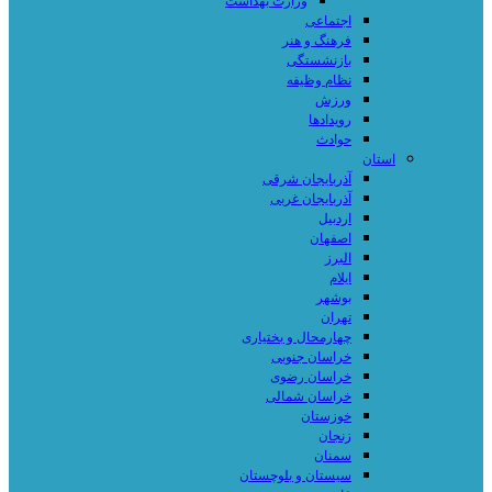
وزارت بهداشت
اجتماعی
فرهنگ و هنر
بازنشستگی
نظام وظیفه
ورزش
رویدادها
حوادث
استان
آذربایجان شرقی
آذربایجان غربی
اردبیل
اصفهان
البرز
ایلام
بوشهر
تهران
چهارمحال و بختیاری
خراسان جنوبی
خراسان رضوی
خراسان شمالی
خوزستان
زنجان
سمنان
سیستان و بلوچستان