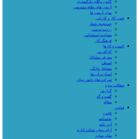
کانون وکلای دادگستری
آزمون های نظام مهندسی
سایر آزمون ها
فنون کار و کاریابی
جستجوی شغل
رزومه نویسی
مصاحبه استخدامی
فرهنگ کار
کسب و کارها
کارآفرینی
معرفی مشاغل
اصناف
مشاغل خانگی
استارت آپ ها
شرکت های دانش بنیان
مطالب ویژه
گزارش
گفت و گو
مقاله
قوانین
قانون
بخشنامه
آیین نامه
آرای دیوان عدالت اداری
سایر موارد