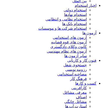
بین الملل
اخبار استخدام
استخدام دولتی
استخدام نهادها
استخدام نظامی و انتظامی
استخدام بانک ها
استخدام شرکت ها و موسسات
آزمون ها
آزمون های استخدامی
آزمون های قوه قضاییه
کانون وکلای دادگستری
آزمون های نظام مهندسی
سایر آزمون ها
فنون کار و کاریابی
جستجوی شغل
رزومه نویسی
مصاحبه استخدامی
فرهنگ کار
کسب و کارها
کارآفرینی
معرفی مشاغل
اصناف
مشاغل خانگی
استارت آپ ها