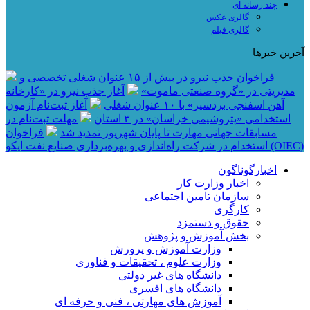
چند رسانه ای
گالری عکس
گالری فیلم
آخرین خبرها
فراخوان جذب نیرو در بیش از ۱۵ عنوان شغلی تخصصی و
مدیریتی در «گروه صنعتی ماموت»
آغاز جذب نیرو در «کارخانه
آهن اسفنجی بردسیر» با ۱۰ عنوان شغلی
آغاز ثبت‌نام آزمون
استخدامی «پتروشیمی خراسان» در ۳ استان
مهلت ثبت‌نام در
مسابقات جهانی مهارت تا پایان شهریور تمدید شد
فراخوان
استخدام در شرکت راه‌اندازی و بهره‌برداری صنایع نفت ایکو (OIEC)
اخبارگوناگون
اخبار وزارت کار
سازمان تامین اجتماعی
کارگری
حقوق و دستمزد
بخش آموزش و پژوهش
وزارت آموزش و پرورش
وزارت علوم ، تحقیقات و فناوری
دانشگاه های غیر دولتی
دانشگاه های افسری
آموزش های مهارتی ، فنی و حرفه ای