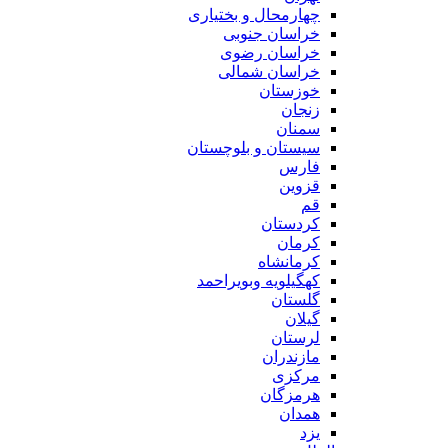
چهارمحال و بختیاری
خراسان جنوبی
خراسان رضوی
خراسان شمالی
خوزستان
زنجان
سمنان
سیستان و بلوچستان
فارس
قزوین
قم
کردستان
کرمان
کرمانشاه
کهگیلویه وبویراحمد
گلستان
گیلان
لرستان
مازندران
مرکزی
هرمزگان
همدان
یزد