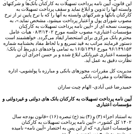
این قانون، آیین نامه پرداخت تسهیلات به کارکنان بانک‌ها و شرکتهای
وابسته آنها را تدوین و ابلاغ نماید و سقف پرداخت تسهیلات به
کارکنان بانکها و شرکتهای وابسته به آنها را که با نرخ پایین تر از نرخ
مصوب شورای پول و اعتبار پرداخت میشود، مشخص نماید.»، به
پیوست نسخه ای از «آیین نامه پرداخت تسهیلات به کارکنان
مؤسسات اعتباری» مصوب جلسه مورخ ۰۸/۳/۱۴۰۲ هیأت عامل
محترم بانک مرکزی برای استحضار ایفاد می‌گردد. خواهشمند است
دستور فرمایند مراتب به قید تسریع و با لحاظ مفاد بخشنامه شماره
۹۶/۱۴۹۱۵۳ مورخ ۱۶/۵/۱۳۹۶ به تمامی واحدهای ذی‌ربط آن بانک/
مؤسسه اعتباری غیربانکی ابلاغ شده و بر حسن اجرای آن نیز
نظارت دقیق به عمل آید.
مدیریت کل مقررات، مجوزهای بانکی و مبارزه با پولشویی- اداره
مطالعات و مقررات بانکی
حمیدرضا غنی آبادی- الهام چیت سازان
آیین نامه پرداخت تسهیلات به کارکنان بانک های دولتی و غیردولتی و
مؤسسات اعتباری
به استناد اجزاء (۳) و (۴) بند (ج) تبصره (۱۶) «قانون بودجه سال
۱۴۰۲ کل کشور»، «آیین نامه پرداخت تسهیلات به کارکنان
مؤسسات اعتباری» که از این پس به اختصار «آیین نامه» نامیده
می‌شود، به شرح زیر تدوین می گردد.