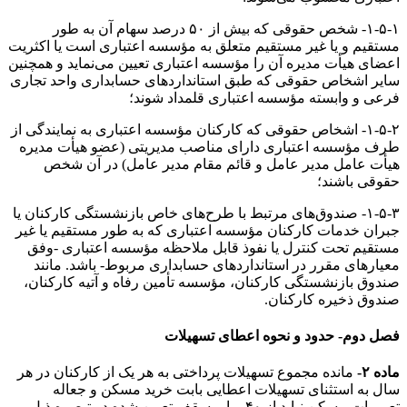
۱-۵-۱- شخص حقوقی که بیش از ۵۰ درصد سهام آن به طور
مستقیم و یا غیر مستقیم متعلق به مؤسسه اعتباری است یا اکثریت
اعضای هیأت مدیره آن را مؤسسه اعتباری تعیین می‌نماید و همچنین
سایر اشخاص حقوقی که طبق استانداردهای حسابداری واحد تجاری
فرعی و وابسته مؤسسه اعتباری قلمداد شوند؛
۱-۵-۲- اشخاص حقوقی که کارکنان مؤسسه اعتباری به نمایندگی از
طرف مؤسسه اعتباری دارای مناصب مدیریتی (عضو هیأت مدیره
هیأت عامل مدیر عامل و قائم مقام مدیر عامل) در آن شخص
حقوقی باشند؛
۱-۵-۳- صندوق‌های مرتبط با طرح‌های خاص بازنشستگی کارکنان یا
جبران خدمات کارکنان مؤسسه اعتباری که به طور مستقیم یا غیر
مستقیم تحت کنترل یا نفوذ قابل ملاحظه مؤسسه اعتباری -وفق
معیارهای مقرر در استانداردهای حسابداری مربوط- باشد. مانند
صندوق بازنشستگی کارکنان، مؤسسه تأمین رفاه و آتیه کارکنان،
صندوق ذخیره کارکنان.
فصل دوم- حدود و نحوه اعطای تسهیلات
ماده ۲-
مانده مجموع تسهیلات پرداختی به هر یک از کارکنان در هر
سال به استثنای تسهیلات اعطایی بابت خرید مسکن و جعاله
تعمیرات مسکن نباید از ۴۰ برابر سقف تعیین شده در تبصره ذیل