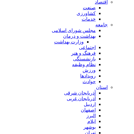
اقتصاد
صنعت
کشاورزی
خدمات
جامعه
مجلس شورای اسلامی
بهداشت و درمان
وزارت بهداشت
اجتماعی
فرهنگ و هنر
بازنشستگی
نظام وظیفه
ورزش
رویدادها
حوادث
استان
آذربایجان شرقی
آذربایجان غربی
اردبیل
اصفهان
البرز
ایلام
بوشهر
تهران